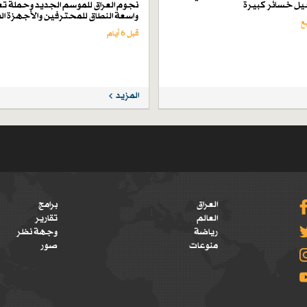
ل خسائر كبيرة
نجوم العراق للموسم الجديد وحملة تع
واسعة النطاق للمحترفين والأجهزة ال
قبل 6 أيام
المزيد
العراق
برامج
العالم
تقارير
رياضة
وجهة نظر
منوعات
صور