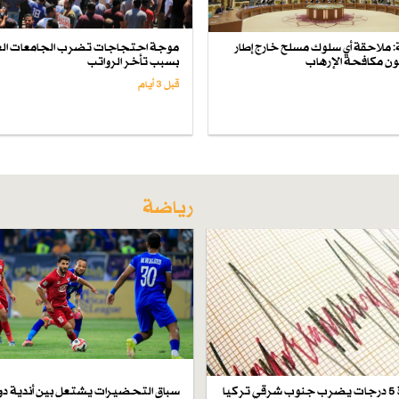
لة: ملاحقة أي سلوك مسلح خارج إطار
موجة احتجاجات تضرب الجامعات الع
انون مكافحة الإرهاب
بسبب تأخر الرواتب
قبل 3 أيام
رياضة
زلزال بقوة 5 درجات يضرب جنوب شرقي تركيا
سباق التحضيرات يشتعل بين أندية دو