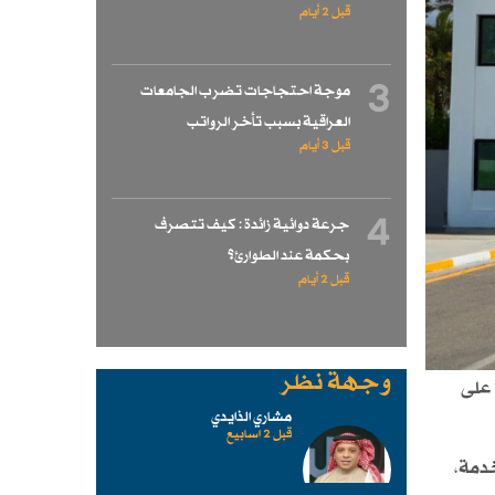
قبل 2 أيام
3
موجة احتجاجات تضرب الجامعات
العراقية بسبب تأخر الرواتب
قبل 3 أيام
4
جرعة دوائية زائدة : كيف تتصرف
بحكمة عند الطوارئ؟
قبل 2 أيام
وجهة نظر
قراراً نهائيا بإلغاء قرار هيئة الإعلام والاتصالات القاضي بفرض "أجور خدمة" بنسبة 20% على
مشاري الذايدي
قبل 2 اسابیع
دمة،