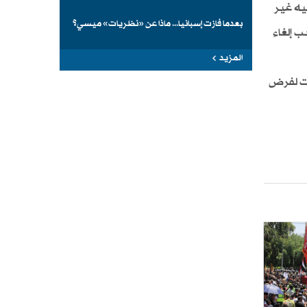
يه غير
بعدما فازت إسبانيا... ماذا عن «نظريات» ميسي؟
 إلغاء
المزيد
ات لفرض