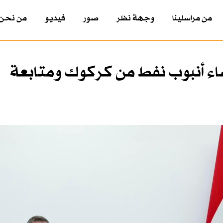
من مراسلينا
وجهة نظر
صور
فيديو
من نحن
اء أنبوب نفط من كركوك ومتابعة