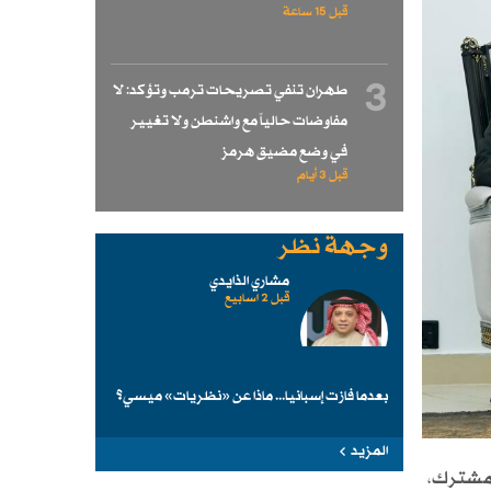
قبل 15 ساعة
3
طهران تنفي تصريحات ترمب وتؤكد: لا
مفاوضات حالياً مع واشنطن ولا تغيير
في وضع مضيق هرمز
قبل 3 أيام
وجهة نظر
مشاري الذايدي
قبل 2 اسابیع
بعدما فازت إسبانيا... ماذا عن «نظريات» ميسي؟
المزيد
المشترك،