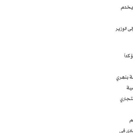
ويخدم
ى الوزير
كداً
ة بنهري
مية
لتجاري
م
ادي في