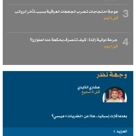
3
موجة احتجاجات تضرب الجامعات العراقية بسبب تأخر الرواتب
قبل 2 أيام
4
جرعة دوائية زائدة : كيف تتصرف بحكمة عند الطوارئ؟
قبل 1 یوم
وجهة نظر
مشاري الذايدي
قبل 2 اسابیع
بعدما فازت إسبانيا... ماذا عن «نظريات» ميسي؟
المزيد