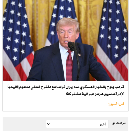
ترمب يلوح بالخيار العسكري ضد إيران تزامناً مع مقترح عُماني مدعوم إقليمياً
لإدارة مضيق هرمز عبر آلية مشتركةا
قبل 1 أسبوع
ترددات نوا