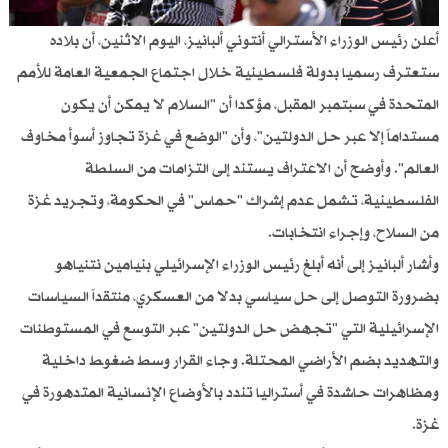
أعلن رئيس الوزراء الأسترالي أنتوني ألبانيز، اليوم الاثنين، أن بلاده
ستعترف رسميا بدولة فلسطينية خلال اجتماع الجمعية العامة للأمم
المتحدة في سبتمبر المقبل، مؤكدا أن "السلام لا يمكن أن يكون
مستداماً إلا عبر حل الدولتين"، وأن "الوضع في غزة تجاوز أسوأ مخاوف
العالم". وأوضح أن الاعتراف يستند إلى التزامات من السلطة
الفلسطينية، تشمل عدم إشراك "حماس" في الحكومة، وتجريد غزة
من السلاح، وإجراء انتخابات.
وأشار ألبانيز إلى أنه أبلغ رئيس الوزراء الإسرائيلي بنيامين نتنياهو
بضرورة التوصل إلى حل سياسي بدلا من العسكري، منتقداً السياسات
الإسرائيلية التي "تجهض حل الدولتين" عبر التوسع في المستوطنات
والتهديد بضم الأراضي المحتلة. وجاء القرار وسط ضغوط داخلية
ومظاهرات حاشدة في أستراليا تندد بالأوضاع الإنسانية المتدهورة في
غزة.