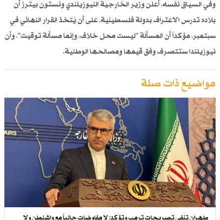
وفي السياق نفسه، أعلن وزير الخارجية النيوزيلندي ونستون بيترز أن
بلاده تدرس الاعتراف بدولة فلسطينية، على أن يُتخذ القرار النهائي في
سبتمبر، مؤكداً أن المسألة "ليست محل خلاف، وإنما مسألة توقيت"، وأن
نيوزيلندا ستتصرف وفق قيمها ومصالحها الوطنية.
مواضيع ذات صلة
طهران تنفي تصريحات ترمب وتؤكد: لا مفاوضات حالياً مع واشنطن ولا