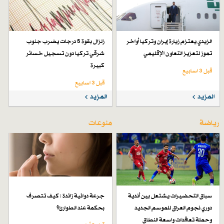
الزيدي يعتزم زيارة إيران وتركيا أواخر
زلزال بقوة 5 درجات يضرب جنوب
تموز لتعزيز التعاون الإقليمي
شرقي تركيا دون تسجيل خسائر
كبيرة
قبل 3 اسابیع
قبل 3 اسابیع
المزيد
المزيد
رياضة
منوعات
سباق التحضيرات يشتعل بين أندية
جرعة دوائية زائدة : كيف تتصرف
دوري نجوم العراق للموسم الجديد
بحكمة عند الطوارئ؟
وحملة تعاقدات واسعة النطاق