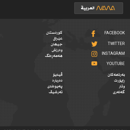
FACEBOOK
کوردستان
عێراق
TWITTER
جیهان
وەرزش
INSTAGRAM
هەمەڕەنگ
YOUTUBE
بەرنامەکان
ڤیدیۆ
ڕاپۆرت
دەربارە
وتار
پەیوەندی
گەلەری
ئەرشیڤ