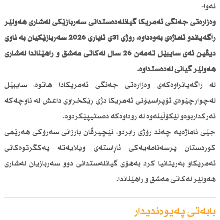
نەوا-
وەزارەتی جەنگی ئەمریكا گیانلەدەستدانی سەربازێكی لەشاری هەولێر
راگەیاندو ئاماژەی بەوەداوە، رۆژی 31ی ئایاری 2026 سەربازێكیان بە ناوی
دیڤین ئەی سایبێل تەمەن 26 ساڵ لەكاتی مەشق و راهێناندا لەشاری
هەولێر گیانی لەدەستداوە.
لە راگەیانراوەكەی وەزارەتی جەنگی ئەمریكادا هاتوە، سایبێل
لەچوارچێوەی ئۆپراسیۆنی ئەمریكا دژی رێكخراوی داعش لە ناوچەكە
ئەركداربوەو لێكۆڵینەوە لە روداوەكە دەستیپێكردوە.
جێی ئاماژەیە چەند رۆژی رابردو، نێچیرڤان بارزانی سەرۆكی هەرێمی
كوردستان پرسەنامەیەكی ئاڕاستەی ویلایەتە یەكگرتوەكانی
ئەمریكاو بەریتانیا كرد بەهۆی گیانلەستدانی دوو سەربازیان لەشاری
هەولێر لەكاتی مەشق و راهێناندا.
بابەتی پەیوەندیدار