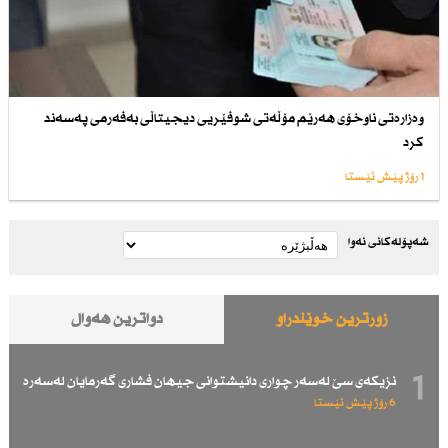
وەزارەتی ناوخۆی هەرێم مۆڵەتی شوفێریی دیجیتاڵی بەفەرمی پەسەند
كرد
1 رۆژ پێش ئێستا
شەپۆلەکانی نەوا
زۆرترین خوێندراو
دواترین هەواڵ
1
نزیكەی سێ لەسەر چواری دانیشتوانی جیهان فشاری گەرمایان لەسەرە
6 رۆژ پێش ئێستا