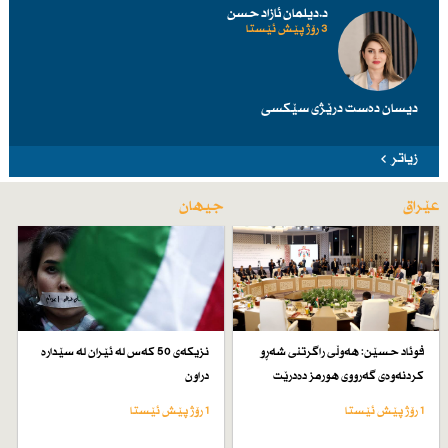
د.دیلمان ئازاد حسن
3 رۆژ پێش ئێستا
دیسان دەست درێژی سێكسی
زیاتر
عێراق
جیهان
فوئاد حسێن: هەوڵی راگرتنی شەڕو
نزیكەی 50 كەس لە ئێران لە سێدارە
كردنەوەی گەرووی هورمز دەدرێت
دراون
1 رۆژ پێش ئێستا
1 رۆژ پێش ئێستا