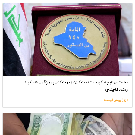
دەستەی ناوچە كوردستانییەكان: لێدوانەكەی پارێزگاری كەركوك
رەتدەكەینەوە
1 رۆژ پێش ئێستا