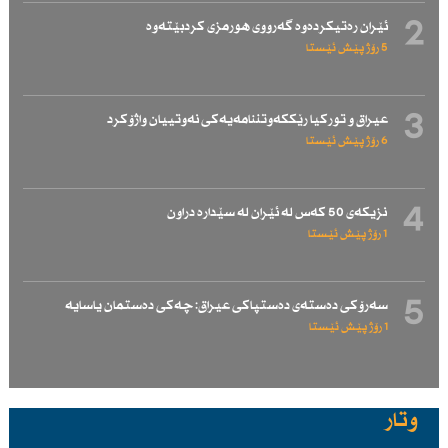
2
ئێران رەتیكردەوە گەرووی هورمزی كردبێتەوە
5 رۆژ پێش ئێستا
3
عیراق و توركیا رێككەوتننامەیەكی نەوتییان واژۆكرد
6 رۆژ پێش ئێستا
4
نزیكەی 50 كەس لە ئێران لە سێدارە دراون
1 رۆژ پێش ئێستا
5
سەرۆكی دەستەی دەستپاكی عیراق: چەكی دەستمان یاسایە
1 رۆژ پێش ئێستا
وتار