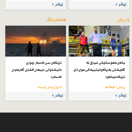
زیاتر
زیاتر
وەرزش
هەمەڕەنگ
یانەی مامۆستایانی عیراق لە
نزیكەی سێ لەسەر چواری
گەیشتن بە پاڵەوانێتییەكی موای تای
دانیشتوانی جیهان فشاری گەرمایان
نزیكدەبێتەوە
لەسەرە
پێش 1 هەفتە
6 رۆژ پێش ئێستا
زیاتر
زیاتر