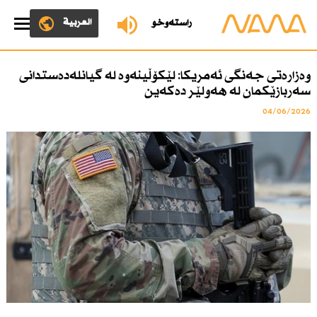
العربية
ڕاستەوخۆ
وەزارەتی جەنگی ئەمریكا: لێكۆڵینەوە لە گیانلەدەستدانی
سەربازێكمان لە هەولێر دەكەین
04/06/2026