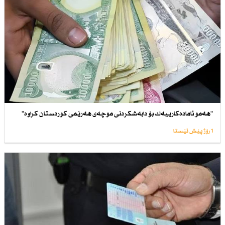
"هەمو ئامادەكارییەك بۆ دابەشكردنی موچەی هەرێمی كوردستان كراوە"
1 رۆژ پێش ئێستا