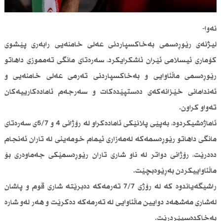
نەوا-
لیژنەی رێوڕەسمی بەخاكسپاردنی عەلی خامنەیی رابەری پێشوی
كۆماری ئیسلامی ئێران ئاشكرایكرد، سەرەتای مانگی تەمموزی داهاتو
رێوڕەسمی ماڵئاوایی و بەخاكسپاردنی تەرمی عەلی خامنەیی و
ئەندامانی خێزانەكەی دەستپێدەكات و سەرجەم ئامادەكارییەكان
تەواو كراون.
ئاماژەشیكردوە، بەپێی پلانێكی ئامادەكراو لە رۆژانی 4 و 5/7ی سەرەتای
مانگی داهاتو رێوڕەسمەكە لەمەزاری ئیمام خومەینی لە تاران ئەنجام
دەدرێت، رۆژانی دواتر لە ناو شاری تاران رێوڕەسمێكی جەماوەری بۆ
ماڵئاواییكردن بەڕێوەبچێت.
راشیگەیاندوە كە لە رۆژی 7/7 تەرمەكە دەبرێتە شاری قوم و پاشان
لەشاری مەشهەد دوایین ماڵئاوایی لە تەرمەكە دەكرێت و هەر لەو شارە
بەخاكدەسپێردرێت.