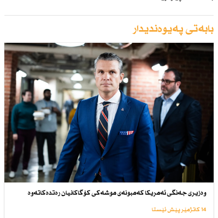
بابەتی پەیوەندیدار
وەزیری جەنگی ئەمریكا كەمبونەی موشەكی كۆگاكانیان رەتدەكاتەوە
14 کاتژمێر پێش ئێستا