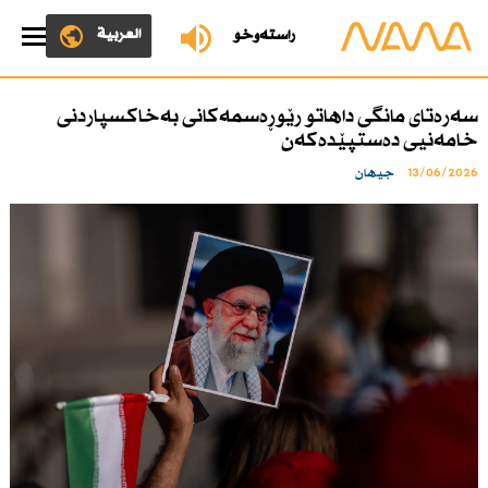
العربية
ڕاستەوخۆ
سەرەتای مانگی داهاتو رێوڕەسمەكانی بەخاكسپاردنی
خامەنیی دەستپێدەكەن
13/06/2026
جیهان