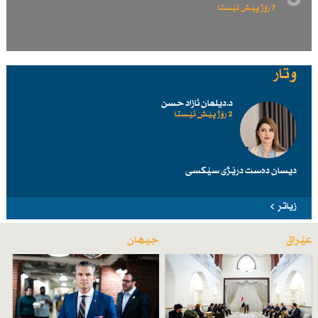
7 رۆژ پێش ئێستا
وتار
د.دیلمان ئازاد حسن
2 رۆژ پێش ئێستا
دیسان دەست درێژی سێكسی
زیاتر
عێراق
جیهان