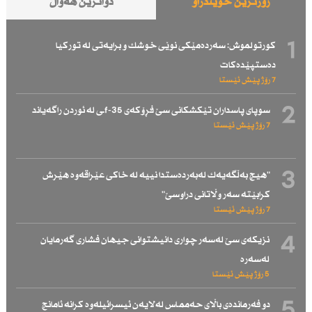
زۆرترین خوێندراو
دواترین هەواڵ
1
كورتولموش: سەردەمێكی نوێی خوشك و برایەتی لە توركیا
دەستپێدەكات
7 رۆژ پێش ئێستا
2
سوپای پاسداران تێكشكانی سێ فڕۆكەی f-35ـی لە ئوردن راگەیاند
7 رۆژ پێش ئێستا
3
"هیچ بەڵگەیەك لەبەردەستدا نییە لە خاكی عێراقەوە هێرش
كرابێتە سەر وڵاتانی دراوسێ"
7 رۆژ پێش ئێستا
4
نزیكەی سێ لەسەر چواری دانیشتوانی جیهان فشاری گەرمایان
لەسەرە
5 رۆژ پێش ئێستا
5
دو فەرماندەی باڵای حەممـاس لەلایەن ئیسرائیلەوە كرانە ئامانج