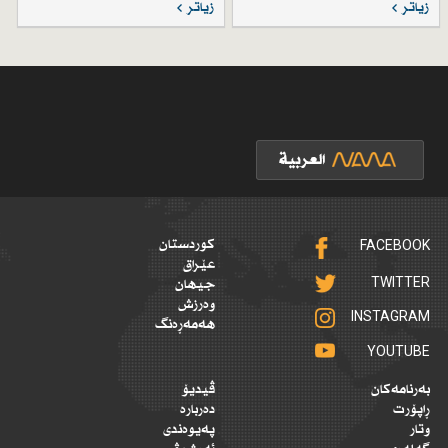
زیاتر
زیاتر
FACEBOOK
کوردستان
عێراق
TWITTER
جیهان
وەرزش
INSTAGRAM
هەمەڕەنگ
YOUTUBE
بەرنامەکان
ڤیدیۆ
ڕاپۆرت
دەربارە
وتار
پەیوەندی