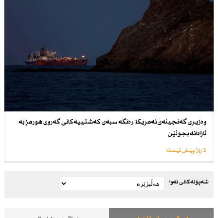
وەزیری گەنجینەی ئەمریكا: رەنگە سبەی كەشتییەكانی گەروی هورمز بە
ئازادانە بجوڵێن
2 رۆژ پێش ئێستا
شەپۆلەکانی نەوا