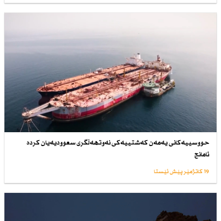
حووسییەكانی یەمەن كەشتییەكی نەوتهەڵگری سعوودیەیان كردە
ئامانج
19 کاتژمێر پێش ئێستا