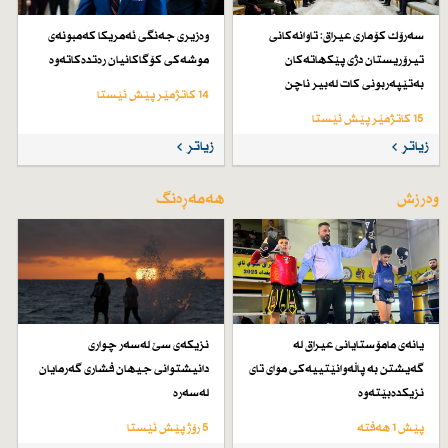
سەرۆك كۆماری عیراق: تاوانەكانی
وەزیری جەنگی ئەمریكا كەمبونەی
تیرۆریستان دژی پێكهاتەكان
موشەكی كۆگاكانیان رەتدەكاتەوە
بەتێپەربونی كات لەبیر ناچن
14 کاتژمێر پێش ئێستا
15 کاتژمێر پێش ئێستا
زیاتر
زیاتر
وەرزش
هەمەڕەنگ
یانەی مامۆستایانی عیراق لە
نزیكەی سێ لەسەر چواری
گەیشتن بە پاڵەوانێتییەكی موای تای
دانیشتوانی جیهان فشاری گەرمایان
نزیكدەبێتەوە
لەسەرە
پێش 1 هەفتە
5 رۆژ پێش ئێستا