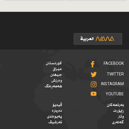
FACEBOOK
کوردستان
عێراق
TWITTER
جیهان
وەرزش
INSTAGRAM
هەمەڕەنگ
YOUTUBE
بەرنامەکان
ڤیدیۆ
ڕاپۆرت
دەربارە
وتار
پەیوەندی
گەلەری
ئەرشیڤ