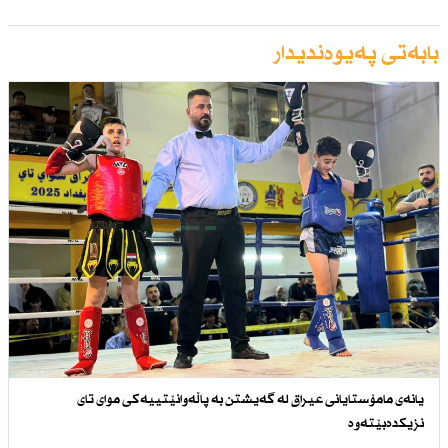
بابەتی پەیوەندیدار
یانەی مامۆستایانی عیراق لە گەیشتن بە پاڵەوانێتییەكی موای تای
نزیكدەبێتەوە