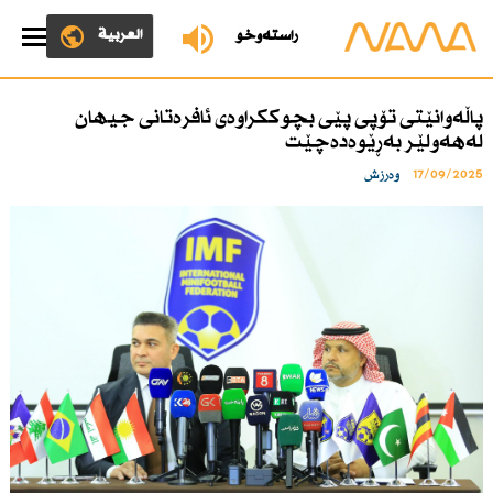
العربية
ڕاستەوخۆ
پاڵەوانێتی تۆپی پێی بچوككراوەی ئافرەتانی جیهان
لەهەولێر بەڕێوەدەچێت
17/09/2025
وەرزش