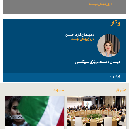
1 رۆژ پێش ئێستا
وتار
د.دیلمان ئازاد حسن
2 رۆژ پێش ئێستا
دیسان دەست درێژی سێكسی
زیاتر
عێراق
جیهان