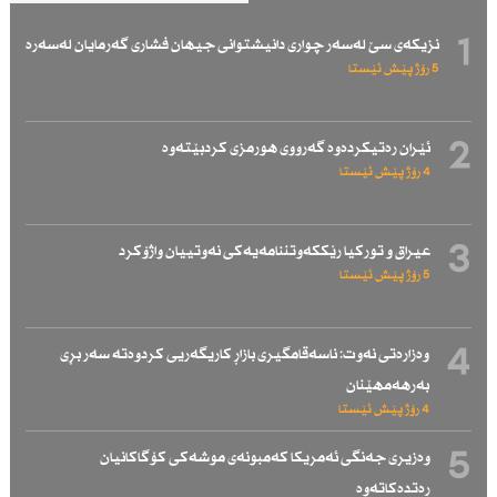
1
نزیكەی سێ لەسەر چواری دانیشتوانی جیهان فشاری گەرمایان لەسەرە
5 رۆژ پێش ئێستا
2
ئێران رەتیكردەوە گەرووی هورمزی كردبێتەوە
4 رۆژ پێش ئێستا
3
عیراق و توركیا رێككەوتننامەیەكی نەوتییان واژۆكرد
5 رۆژ پێش ئێستا
4
وەزارەتی نەوت: ناسەقامگیری بازاڕ كاریگەریی كردوەتە سەر بڕی
بەرهەمهێنان
4 رۆژ پێش ئێستا
5
وەزیری جەنگی ئەمریكا كەمبونەی موشەكی كۆگاكانیان
رەتدەكاتەوە