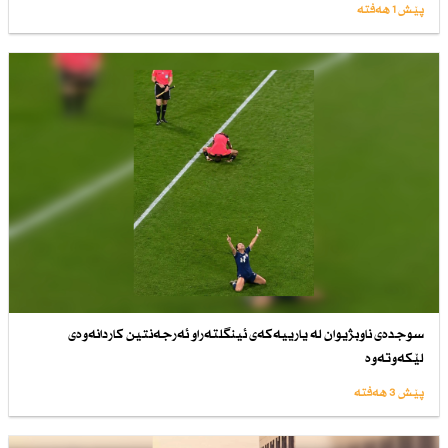
پێش 1 هەفتە
سوجدەی ناوبژیوان لە یارییەكەی ئینگلتەراو ئەرجەنتین كاردانەوەی
لێكەوتەوە
پێش 3 هەفتە