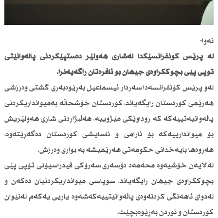
نەوا-
لە پرێس كۆنفرانسێكدا لەشاری هەولێر دەستپێكردنی پاڵەوانێتی
تۆپی پێی بچوككراوەی جیهان بۆ ئافرەتان راگەیەنرا.
لەو پرێس كۆنفرانسەدا سەردار ئیسماعیل بەڕێوەبەری گشتی وەرزشی
هەرێمی كوردستان رایگەیاند، كوردستان خۆشحاڵە بەمیوانداریكردنی
پاڵەوانیەتییەكە كە روداوێكی مێژوییە، هەڵبژاردنی شاری هەولێریش
بۆ میواندارییەكە بۆ ئارامی و ئاسایشی كوردستان دەگەڕێتەوە،
هەروەها بایەخدانی حكومەتی هەرێمیشە بە بواری وەرزش.
لەلایەن خۆشیەوە محەمەد دۆسەری سەرۆكی فیدراسیۆنی تۆپی پێی
بچوككراوەی جیهان رایگەیاند، سوپاسی میوانداریكردنیان دەكەن و
لەدوای ئاهەنگی كردنەوەی پاڵەوانێتییەكەشەوە یاریی یەكەم لەنێوان
كوردستان و ئوردن بەڕێوەبچێت.