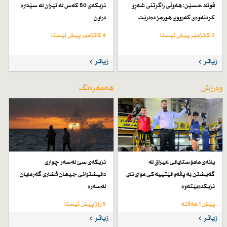
فوئاد حسێن: هەوڵی راگرتنی شەڕو
نزیكەی 50 كەس لە ئێران لە سێدارە
كردنەوەی گەرووی هورمز دەدرێت
دراون
3 کاتژمێر پێش ئێستا
4 کاتژمێر پێش ئێستا
زیاتر
زیاتر
وەرزش
هەمەڕەنگ
یانەی مامۆستایانی عیراق لە
نزیكەی سێ لەسەر چواری
گەیشتن بە پاڵەوانێتییەكی موای تای
دانیشتوانی جیهان فشاری گەرمایان
نزیكدەبێتەوە
لەسەرە
پێش 1 هەفتە
5 رۆژ پێش ئێستا
زیاتر
زیاتر