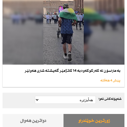
بە ماراسۆن لە كەركوكەوە بە 14 كاتژمێر گەیشتە شاری هەولێر
پێش 4 هەفتە
شەپۆلەکانی نەوا
زۆرترین خوێندراو
دواترین هەواڵ