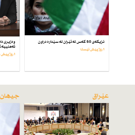
نزیكەی 50 كەس لە ئێران لە سێدارە دراون
وەزیری داد
ئەمنییەكا
1 رۆژ پێش ئێستا
1 رۆژ پێش ئێستا
عێراق
جیهان