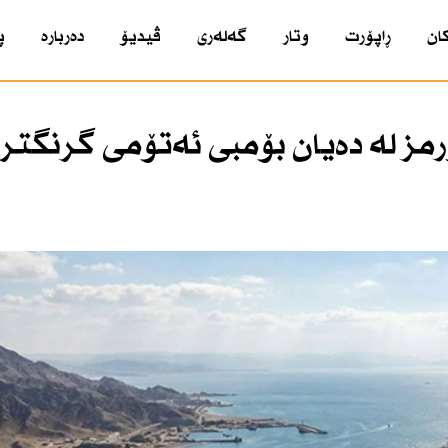
ان
ڕاپۆرت
وتار
گەلەری
ڤیدیۆ
دەربارە
پ
مز لە دەیان بۆمبی ئەتۆمی گرنگتر 