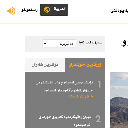
العربية
ەیوەندی
ڕاستەوخۆ
و
شەپۆلەکانی نەوا
زۆرترین خوێندراو
دواترین هەواڵ
1
نزیكەی سێ لەسەر چواری دانیشتوانی
جیهان فشاری گەرمایان لەسەرە
6 رۆژ پێش ئێستا
2
ئێران رەتیكردەوە گەرووی هورمزی
كردبێتەوە