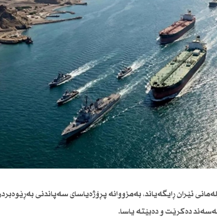
انی ئێران ڕایگەیاند، بەمزووانە پڕۆژەیاسای سەپاندنی بەڕێوەبردن
ەسەند دەكرێت و دەبێتە یاسا.