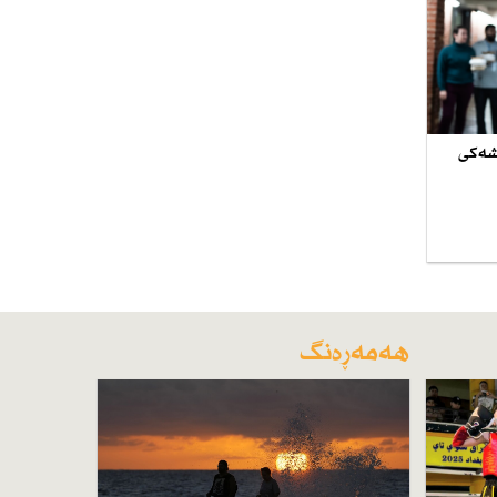
وشەكی
هەمەڕەنگ