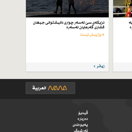
ە
نزیكەی سێ لەسەر چواری دانیشتوانی جیهان
ە
فشاری گەرمایان لەسەرە
6 رۆژ پێش ئێستا
زیاتر
ڤیدیۆ
دەربارە
پەیوەندی
ئەرشیڤ