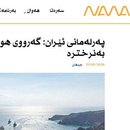
سەرەتا
هەواڵ
بەرنامەک
پەرلەمانی ئێران: گەرووی هور
بەنرخترە
31/05/2026
جیهان