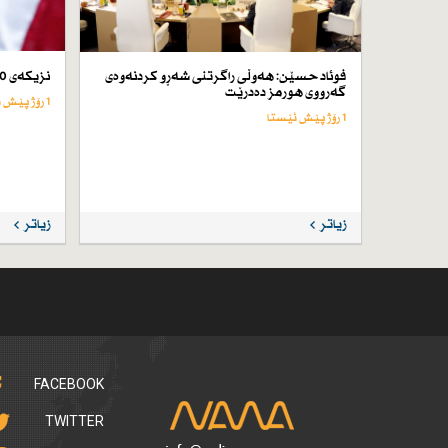
فوئاد حسێن: هەوڵی راگرتنی شەڕو كردنەوەی
نزیكەی 50 كەس لە ئێران لە سێدارە دراون
گەرووی هورمز دەدرێت
1 رۆژ پێش ئێستا
1 رۆژ پێش ئێستا
زیاتر
زیاتر
FACEBOOK
TWITTER