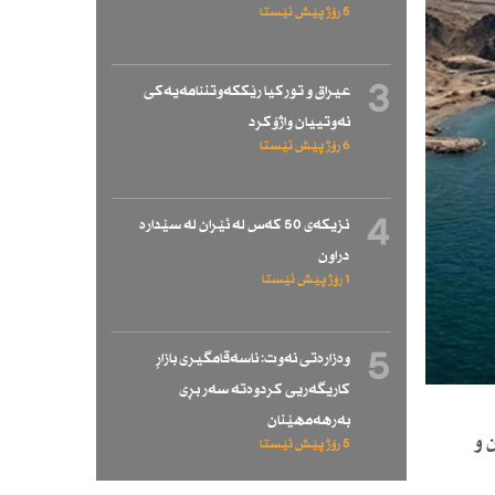
5 رۆژ پێش ئێستا
3
عیراق و توركیا رێككەوتننامەیەكی
نەوتییان واژۆكرد
6 رۆژ پێش ئێستا
4
نزیكەی 50 كەس لە ئێران لە سێدارە
دراون
1 رۆژ پێش ئێستا
5
وەزارەتی نەوت: ناسەقامگیری بازاڕ
كاریگەریی كردوەتە سەر بڕی
بەرهەمهێنان
 و
5 رۆژ پێش ئێستا