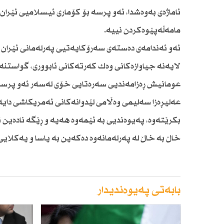
ئاماژەی بەوەشدا، ئەو پرسە بۆ كۆماری ئیسلامیی ئێرا
مامەڵەپێوەكردن نییە.
ئەو ئەندامەی دەستەی سەرۆكایەتیی پەرلەمانی ئێران 
لایەنە جیاوازەكانی وەك كەرتەكانی ئابووری، گواستنەوە
عومانیش ڕەزامەندیی سەرەتایی خۆی لەسەر ئەو پرسە 
عەلیڕەزا سەلیمی وەڵامی لێدوانەكانی ئەمریكاشی دای
بكرێتەوە، پەیوەندیی بە ئێمەوە هەیە و ڕێگە نادەین ئە
خاڵ بە خاڵ لە پەرلەمانەوە دەكەین بە یاسا و یەكلایی
بابەتی پەیوەندیدار