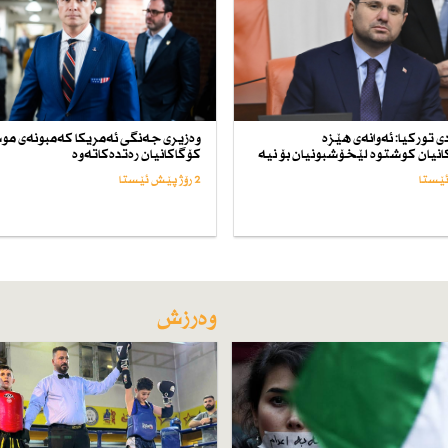
ی توركیا: ئەوانەی هێزە
وەزیری جەنگی ئەمریكا كەمبونەی م
نیان كوشتوە لێخۆشبونیان بۆ نیە
كۆگاكانیان رەتدەكاتەوە
2 رۆژ پێش ئێستا
وەرزش