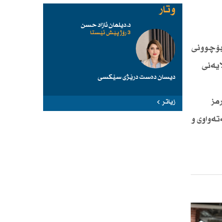
وتار
د.دیلمان ئازاد حسن
3 رۆژ پێش ئێستا
 بۆچوونی
ایەنی
دیسان دەست درێژی سێكسی
مز
زیاتر
تەواوی و