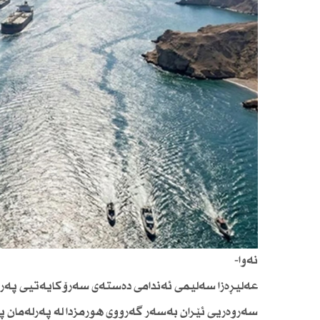
نەوا-
عەلیڕەزا سەلیمی ئەندامی دەستەی سەرۆكایەتیی پەرلەم
سەروەریی ئێران بەسەر گەرووی هورمزدا لە پەرلەمان پ