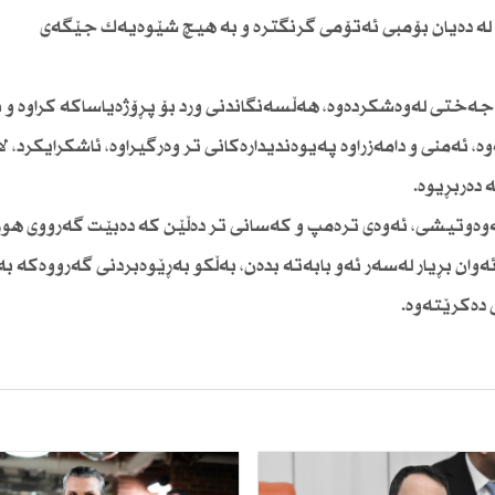
ن لە دەیان بۆمبی ئەتۆمی گرنگترە و بە هیچ شێوەیەك جێگەی
جەختی لەوەشكردەوە، هەڵسەنگاندنی ورد بۆ پڕۆژەیاساكە كراوە و
، ئەمنی و دامەزراوە پەیوەندیدارەكانی تر وەرگیراوە، ئاشكرایكرد، ل
دەربڕیوە.
ەوەوتیشی، ئەوەی ترەمپ و كەسانی تر دەڵێن كە دەبێت گەرووی هور
وان بڕیار لەسەر ئەو بابەتە بدەن، بەڵكو بەڕێوەبردنی گەرووەكە بە
 دەكرێتەوە.