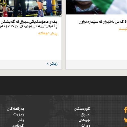
یانەی مامۆستایانی عیراق لە گەیشتن ب
پاڵەوانێتییەكی موای تای نزیكدەبێتەو
پێش 1 هەفتە
زیاتر
کوردستان
بەرنامەکان
عێراق
ڕاپۆرت
جیهان
وتار
وەرزش
گەلەری