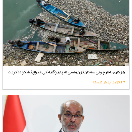
هۆكاری لەناوچونی سەدان تۆن ماسی لە پارێزگایەكی عیراق ئاشكرا دەكرێت
7 کاتژمێر پێش ئێستا