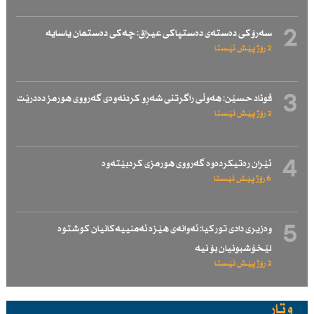
2
سەرۆكی دەستەی دەستپاكی عیراق: چەكی دەستمان یاسایە
2 رۆژ پێش ئێستا
3
فوئاد حسێن: هەوڵی راگرتنی شەڕو كردنەوەی گەرووی هورمز دەدرێت
2 رۆژ پێش ئێستا
4
ئێران رەتیكردەوە گەرووی هورمزی كردبێتەوە
6 رۆژ پێش ئێستا
5
وەزیری دادی توركیا: ئەوانەی هێزە ئەمنییەكانیان كوشتوە
لێخۆشبونیان بۆ نیە
2 رۆژ پێش ئێستا
وتار