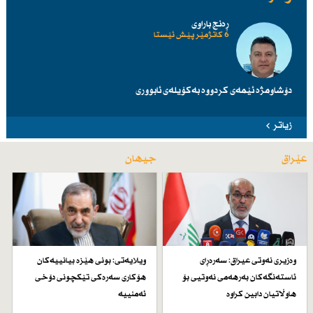
ڕەنج باراوی
6 کاتژمێر پێش ئێستا
دۆشاومژە ئێمەی کردووە بەکۆیلەی ئابووری
زیاتر
عێراق
جیهان
وەزیری نەوتی عیراق: سەرەڕای
ویلایەتی: بونی هێزە بیانییەكان
ئاستەنگەكان بەرهەمی نەوتیی بۆ
هۆكاری سەرەكی تێكچونی دۆخی
هاوڵاتیان دابین كراوە
ئەمنییە