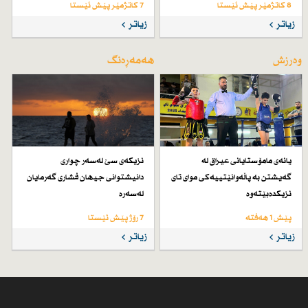
8 کاتژمێر پێش ئێستا
7 کاتژمێر پێش ئێستا
زیاتر
زیاتر
وەرزش
هەمەڕەنگ
یانەی مامۆستایانی عیراق لە
نزیكەی سێ لەسەر چواری
گەیشتن بە پاڵەوانێتییەكی موای تای
دانیشتوانی جیهان فشاری گەرمایان
نزیكدەبێتەوە
لەسەرە
پێش 1 هەفتە
7 رۆژ پێش ئێستا
زیاتر
زیاتر