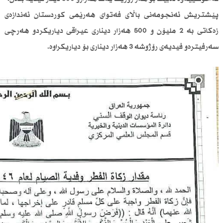
پێشتریش ئەنجومەنی باڵای فەتوای هەرێمی كوردستان ئەندازەی
زەكاتی بە 2 ملیۆن و 500 هەزار دیناری عیراقی دیاریكردو هەرچی
سەرفیترەو فیدیەی رۆژوشە 3 هەزار دیناری بۆ دیاریكراوە.