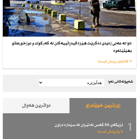
داوا لە عەلی زەیدی دەكرێت هێزە فیدڕاڵییەكان لە كەركوك و دوزخورماتو
بهێڵێتەوە
11 کاتژمێر پێش ئێستا
شەپۆلەکانی نەوا
زۆرترین خوێندراو
دواترین هەواڵ
1
نزیكەی 50 كەس لە ئێران لە سێدارە دراون
2 رۆژ پێش ئێستا