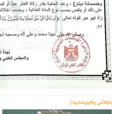
بابەتی پەیوەندیدار