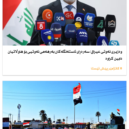
وەزیری نەوتی عیراق: سەرەڕای ئاستەنگەكان بەرهەمی نەوتیی بۆ هاوڵاتیان
دابین كراوە
8 کاتژمێر پێش ئێستا