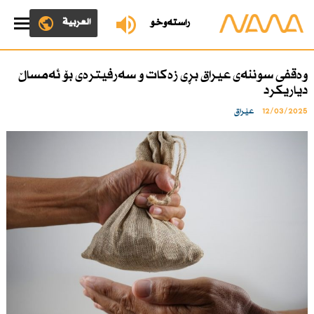
العربية
ڕاستەوخۆ
وەقفی سوننەی عیراق بڕی زەكات و سەرفیترەی بۆ ئەمساڵ
دیاریكرد
12/03/2025
عێراق