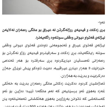
نەوا-
بڕی زەكات و فیدیەی رۆژنەگرتن لە عیراق بۆ مانگی رەمەزان لەلایەن
لیژنەی فەتواو دیوانی وەقفی سوننەوە راگەیەنرا.
لیژنەی فەتوای عیراق و ئەنجومەنی ناوەندی فەتوای دیوانی وەقفی
سوننە رایانگەیاند، بڕی زەكات و سەرفیترەو فیدیەی رۆژو نەگرتن بۆ
رەمەزانی ئەمساڵیان دیاریكردوە بڕی سەرفترە بۆ هەر ئەندامی
خێزانێك 3 هەزار دیناری عیراقییە، دەبێت تاوەكو پێش نوێژی جەژن
دەركرابێت و بدرێت بە هەژاران.
ئاماژەشیان كردوە، دەكرێت زەكاتی مانگی رەمەزان بدرێت بە خەڵكی
غەزە بەهۆی ئەو برسێتیەی كە لەم مانگەدا تێیدا دەژین، بۆ ئەو
كەسانەشی كە ناتوانن بەڕۆژوبن بەهۆی هەڵكشانی تەمەنیانەوە یان
نەخۆشییەوە دەبێت بۆ هەر رۆژێك یەك هەزارو 500 دینار فیدیە بدەن.