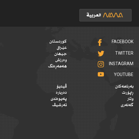
FACEBOOK
کوردستان
عێراق
TWITTER
جیهان
وەرزش
INSTAGRAM
هەمەڕەنگ
YOUTUBE
بەرنامەکان
ڤیدیۆ
ڕاپۆرت
دەربارە
وتار
پەیوەندی
گەلەری
ئەرشیڤ