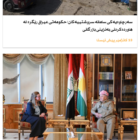
سەرچاوەیەكی سامانە سروشتییەكان: حكومەتی عیراق رێگرە لە
هاوردەكردنی بەنزینی بازرگانی
23 کاتژمێر پێش ئێستا