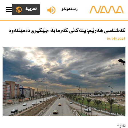
العربية
ڕاستەوخۆ
كەشناسی هەرێم: پلەكانی گەرما بە جێگیری دەمێننەوە
10/05/2025
نەوا-