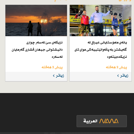
یانەی مامۆستایانی عیراق لە
نزیكەی سێ لەسەر چواری
گەیشتن بە پاڵەوانێتییەكی موای تای
دانیشتوانی جیهان فشاری گەرمایان
نزیكدەبێتەوە
لەسەرە
پێش 2 هەفتە
پێش 2 هەفتە
زیاتر
زیاتر