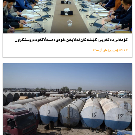
كۆمەڵی دادگەریی: كێشەكان لەلایەن خودی دەسەڵاتەوە دروستكراون
22 کاتژمێر پێش ئێستا