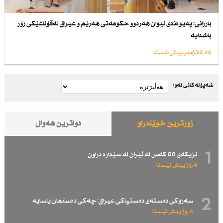
بارزانی: پەیوەندی نێوان هەردوو حكومەتی هەرێم و عیراق لەقۆناغێكی زۆر
باشدایە
23 کاتژمێر پێش ئێستا
شەپۆلەکانی نەوا
زۆرترین خوێندراو
دواترین هەواڵ
1
نزیكەی 50 كەس لە ئێران لە سێدارە دراون
4 رۆژ پێش ئێستا
2
سەرۆكی دەستەی دەستپاكی عیراق: چەكی دەستمان یاسایە
4 رۆژ پێش ئێستا