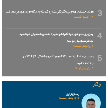
3
فوئاد حسێن: هەوڵی راگرتنی شەڕو كردنەوەی گەرووی هورمز دەدرێت
4 رۆژ پێش ئێستا
4
وەزیری دادی توركیا: ئەوانەی هێزە ئەمنییەكانیان كوشتوە
لێخۆشبونیان بۆ نیە
4 رۆژ پێش ئێستا
5
وەزیری جەنگی ئەمریكا كەمبونەی موشەكی كۆگاكانیان
رەتدەكاتەوە
5 رۆژ پێش ئێستا
وتار
ڕەنج باراوی
2 رۆژ پێش ئێستا