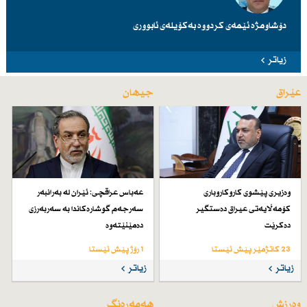
دۆشاومژە ئێمەی کردووە بەکۆیلەی ئابووری
زیاتر
عێراق
جیهان
وەزیری پێشوی كاروكاروباری
عەباس عراقچی: ئێران لە بەرانبەر
كۆمەڵایەتی عیراق دەستگیر
سەرجەم گوشارەكاندا بە سەربەرزی
دەكرێت
دەمێنێتەوە
23 کاتژمێر پێش ئێستا
1 رۆژ پێش ئێستا
زیاتر
زیاتر
وەرزش
هەمەڕەنگ