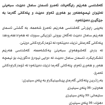
كەشناسی هەرێم ڕایگەیاند، ئەمڕۆ ئاسمان ساماڵ دەبێت، سبەینێ
لەنێوان نیمچەهەور بۆ هەوری تەواو دەبێت و پلەكانی گەرما بە
جێگیری دەمێننەوە.
بەپێی ڕاپۆرتی كەشناسی هەرێم، ئەمڕۆ شەممە، بە گشتی ئاسمای
هەرێم ساماڵ دەبێت لەگەڵ بوونی تۆزیكی سووك لە هەوادا،هەروەها،
پلەكانی گەرماش نزیك دەبێتەوە لە تۆماركراوەكانی دوێنێ.
لە بارەی كەشوهەوای سبەینێ یەكشەممە، كەشناسی هەرێم
ئاشكرایكرد، ئاسمان ساماڵ دەبێت لە دوایی نیوەرۆ دەگۆرێت بۆ نیمچە
هەور و هەوری تەواو، پلەكانی گەرما نزیك دەبێتەوە لە تۆماركراوەكانی
ئەمڕۆ.
بەرزترین پلەكانی گەرمای پێشبینیكراو بە پلەی سیلیزی:
هەولێر: 35 پلەی سیلیزی
سلێمانی: 33 پلەی سیلیزی
دهۆك: 35 پلەی سیلیزی