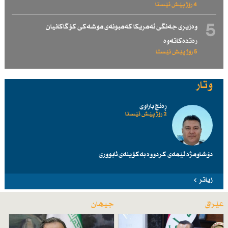
4 رۆژ پێش ئێستا
5
وەزیری جەنگی ئەمریكا كەمبونەی موشەكی كۆگاكانیان
رەتدەكاتەوە
5 رۆژ پێش ئێستا
وتار
ڕەنج باراوی
2 رۆژ پێش ئێستا
دۆشاومژە ئێمەی کردووە بەکۆیلەی ئابووری
زیاتر
عێراق
جیهان