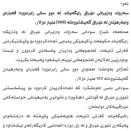
نەوا-
سەرۆك وەزیرانی عێراق رایگەیاند، لە دوو ساڵی رابردوودا قەبارەی
وەبەرهێنان لە عێراق گەیشتووەتە (100) ملیار دۆلار.
محەمەد شیاع سودانی‌ سەرۆك وەزیرانی عێراق‌ لە وتارێكدا
رایگەیاند،حكومەت پاكێجێكی یاسایی ئامادەكردووە بۆ پاڵپشتیكردنی
كەرتی تایبەت، ئەنجومەنی وەزیران پەسەندی كردوون و ئێستا
چاوەڕێین لەلایەن ئەنجومەنی نوێنەرانیشەوە پەسەند بكرێت.
ئاماژەی بەوەشدا، لەماوەی دوو ساڵی ڕابردوودا قەبارەی وەبەرهێنان
گەیشتووەتە 100 ملیار دۆلار.
سودانی‌ باسی‌ لەوەشكرد كە ئامادەكارییان كردووە بۆ پێشخستنی
ئابووری عێراق لە قۆناغی داهاتوودا و ناتوانین بەدیهێنانی خواستەكانی
عێراقییەكان دوابخەن.
راشیگەیاند، كەرتی تایبەت هاوبەشێكی پاڵپشتە لە داڕشتنەوەی
پەیكەری ئابوری عێراق و لە زۆر بواردا ئامادەیی كاریگەرانەی نیشانداوە و