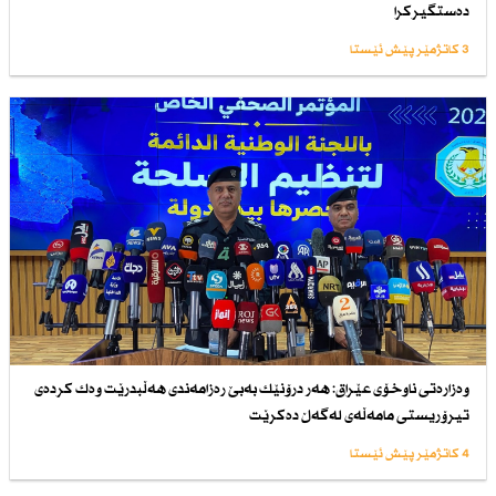
دەستگیركرا
3 کاتژمێر پێش ئێستا
وەزارەتی ناوخۆی عێراق: هەر درۆنێك بەبێ رەزامەندی هەڵبدرێت وەك كردەی
تیرۆریستی مامەڵەی لەگەڵ دەكرێت
4 کاتژمێر پێش ئێستا