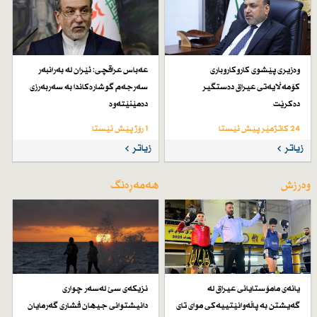
وەزیری پێشوی كاروكاروباری
عەباس عراقچی: ئێران لە بەرانبەر
كۆمەڵایەتی عیراق دەستگیر
سەرجەم گوشارەكاندا بە سەربەرزی
دەكرێت
دەمێنێتەوە
24 کاتژمێر پێش ئێستا
1 رۆژ پێش ئێستا
زیاتر
زیاتر
وەرزش
هەمەڕەنگ
یانەی مامۆستایانی عیراق لە
نزیكەی سێ لەسەر چواری
گەیشتن بە پاڵەوانێتییەكی موای تای
دانیشتوانی جیهان فشاری گەرمایان