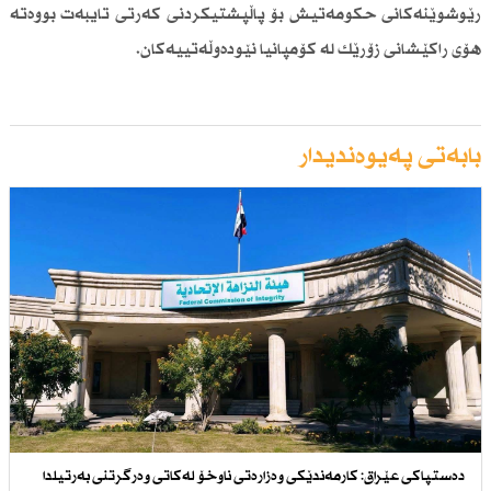
رێوشوێنەكانی حكومەتیش بۆ پاڵپشتیكردنی كەرتی تایبەت بووەتە
هۆی راكێشانی زۆرێك لە كۆمپانیا نێودەوڵەتییەكان.
بابەتی پەیوەندیدار
دەستپاكی عێراق: كارمەندێكی وەزارەتی ناوخۆ لەكاتی وەرگرتنی بەرتیلدا