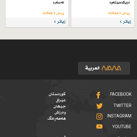
نزیكدەبێتەوە
لەسەرە
پێش 2 هەفتە
پێش 2 هەفتە
زیاتر
زیاتر
FACEBOOK
کوردستان
عێراق
TWITTER
جیهان
وەرزش
INSTAGRAM
هەمەڕەنگ
YOUTUBE