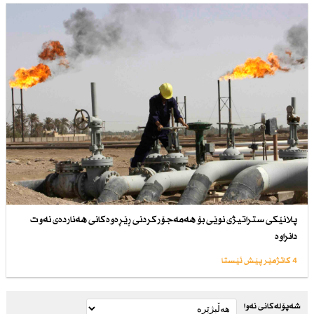
پلانێكی ستراتیژی نوێی بۆ هەمەجۆركردنی ڕێڕەوەكانی هەناردەی نەوت
دانراوە
4 کاتژمێر پێش ئێستا
شەپۆلەکانی نەوا