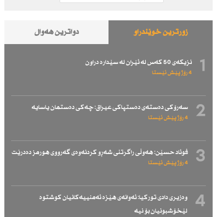
زۆرترین خوێندراو
دواترین هەواڵ
1
نزیكەی 50 كەس لە ئێران لە سێدارە دراون
4 رۆژ پێش ئێستا
2
سەرۆكی دەستەی دەستپاكی عیراق: چەكی دەستمان یاسایە
4 رۆژ پێش ئێستا
3
فوئاد حسێن: هەوڵی راگرتنی شەڕو كردنەوەی گەرووی هورمز دەدرێت
4 رۆژ پێش ئێستا
4
وەزیری دادی توركیا: ئەوانەی هێزە ئەمنییەكانیان كوشتوە
لێخۆشبونیان بۆ نیە