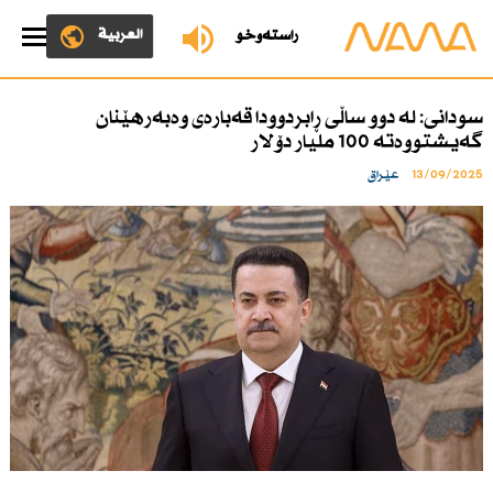
العربية
ڕاستەوخۆ
سودانی‌: لە دوو ساڵی ڕابردوودا قەبارەی وەبەرهێنان
گەیشتووەتە 100 ملیار دۆلار
13/09/2025
عێراق