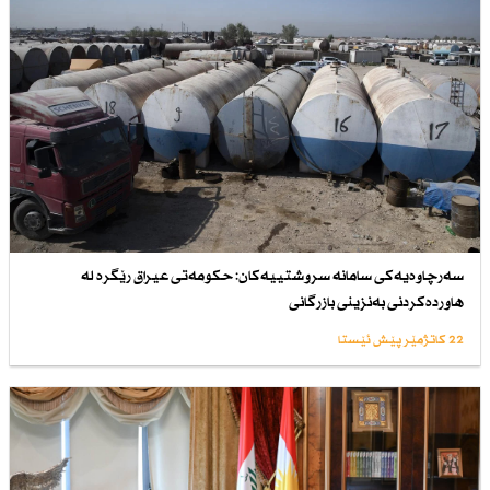
سەرچاوەیەكی سامانە سروشتییەكان: حكومەتی عیراق رێگرە لە
هاوردەكردنی بەنزینی بازرگانی
22 کاتژمێر پێش ئێستا