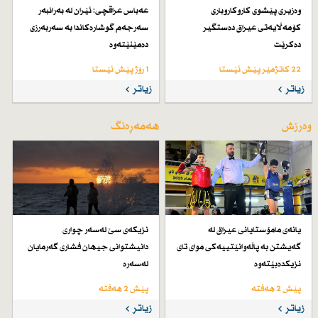
وەزیری پێشوی كاروكاروباری
عەباس عراقچی: ئێران لە بەرانبەر
كۆمەڵایەتی عیراق دەستگیر
سەرجەم گوشارەكاندا بە سەربەرزی
دەكرێت
دەمێنێتەوە
22 کاتژمێر پێش ئێستا
1 رۆژ پێش ئێستا
زیاتر
زیاتر
وەرزش
هەمەڕەنگ
یانەی مامۆستایانی عیراق لە
نزیكەی سێ لەسەر چواری
گەیشتن بە پاڵەوانێتییەكی موای تای
دانیشتوانی جیهان فشاری گەرمایان
نزیكدەبێتەوە
لەسەرە
پێش 2 هەفتە
پێش 2 هەفتە
زیاتر
زیاتر