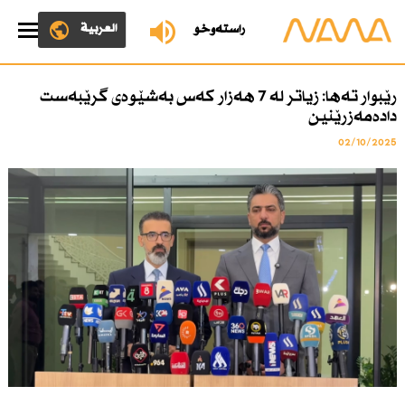
العربية
ڕاستەوخۆ
رێبوار تەها: زیاتر لە 7 هەزار كەس بەشێوەی گرێبەست
دادەمەزرێنین
02/10/2025