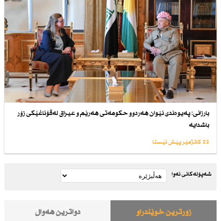
بارزانی: پەیوەندی نێوان هەردوو حكومەتی هەرێم و عیراق لەقۆناغێكی زۆر
باشدایە
22 کاتژمێر پێش ئێستا
شەپۆلەکانی نەوا
زۆرترین خوێندراو
دواترین هەواڵ