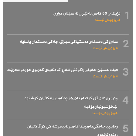
1
نزیكەی 50 كەس لە ئێران لە سێدارە دراون
4 رۆژ پێش ئێستا
2
سەرۆكی دەستەی دەستپاكی عیراق: چەكی دەستمان یاسایە
4 رۆژ پێش ئێستا
3
فوئاد حسێن: هەوڵی راگرتنی شەڕو كردنەوەی گەرووی هورمز دەدرێت
4 رۆژ پێش ئێستا
4
وەزیری دادی توركیا: ئەوانەی هێزە ئەمنییەكانیان كوشتوە
لێخۆشبونیان بۆ نیە
4 رۆژ پێش ئێستا
5
وەزیری جەنگی ئەمریكا كەمبونەی موشەكی كۆگاكانیان
رەتدەكاتەوە