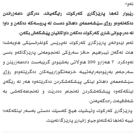
نەوا-
رێبوار تەها پارێزگاری كەركوك رایگەیاند، دەرگای دامەزراندن
دەكەنەوەو رۆژی سێشەممەی داهاتو دەست لە پرۆسەكە دەكەن و داوا
لە دەرچوانی شاری كەركوك دەكەن داواكانیان پێشكەش بكەن.
ئەم لێدوانەی پارێزگاری كەركوك لەپرێس كۆنفرانسێكی هاوبەشدا
هات لەگەڵ ئیبراهیم حافز سەرۆكی ئەنجومەنی پارێزگاكەو باسی
لەوەكرد، 7 هەزارو 200 هاوڵاتی بەشێوەی گرێبەست دادەمەزرێنن و
سەرجەم بەڕێوەبەرایەتییە خزمەتگوزارییەكان دەگرێتەوەو رۆژی
سێشەممەی داهاتو لینكی پێشكەشكردن دەكرێتەوە هەر لە رێگەی
لینكەكەوە پێشكەشكردن ئەنجام دەدرێت و ئەنجامەكەشی بە
شەفافیەت رادەگەیەنن.
پارێزگاری كەركوك وتیشیك هیچ كەسێك دەستی بەسەر لینكەكەدا
نییە تەنها تەكنەلۆجیاو زانیاری پارێزگا نەبێت.