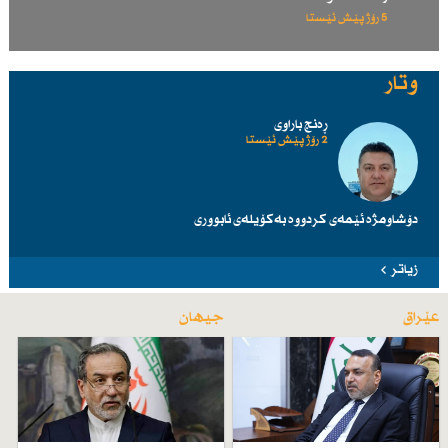
5 رۆژ پێش ئێستا
وتار
ڕەنج باراوی
2 رۆژ پێش ئێستا
دۆشاومژە ئێمەی کردووە بەکۆیلەی ئابووری
زیاتر
عێراق
جیهان