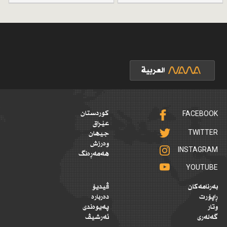
FACEBOOK
کوردستان
عێراق
TWITTER
جیهان
وەرزش
INSTAGRAM
هەمەڕەنگ
YOUTUBE
بەرنامەکان
ڤیدیۆ
ڕاپۆرت
دەربارە
وتار
پەیوەندی
گەلەری
ئەرشیڤ