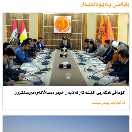
بابەتی پەیوەندیدار
كۆمەڵی دادگەریی: كێشەكان لەلایەن خودی دەسەڵاتەوە دروستكراون
21 کاتژمێر پێش ئێستا