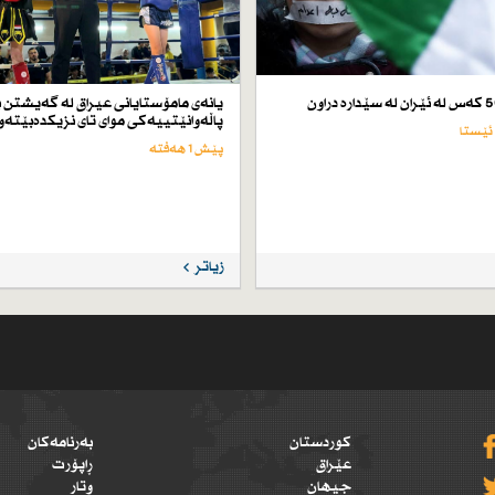
یانەی مامۆستایانی عیراق لە گەیشتن ب
پاڵەوانێتییەكی موای تای نزیكدەبێتەو
پێش 1 هەفتە
زیاتر
کوردستان
بەرنامەکان
عێراق
ڕاپۆرت
جیهان
وتار