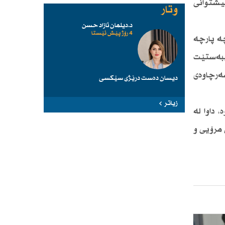
یشتوانی
وتار
د.دیلمان ئازاد حسن
4 رۆژ پێش ئێستا
ە پارچە
ببەستێت
ەرچاوەی
دیسان دەست درێژی سێكسی
زیاتر
 داوا لە
 مرۆیی و