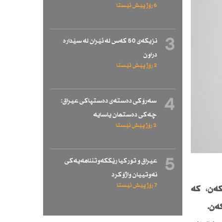
6 رۆژ پێش ئێستا
3
نزیكەی 50 كەس لە ئێران لە سێدارە
دراون
2 رۆژ پێش ئێستا
4
سەرۆكی دەستەی دەستپاكی عیراق:
چەكی دەستمان یاسایە
2 رۆژ پێش ئێستا
5
عیراق و توركیا رێككەوتننامەیەكی
نەوتییان واژۆكرد
7 رۆژ پێش ئێستا
كەن، كە
ەن.