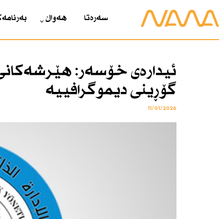
سەرەتا
هەواڵ
بەرنامەک
ئیدارەی خۆسەر: هێرشەكانی 
گۆڕینی دیموگرافییە
11/01/2026