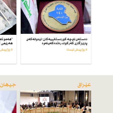
دەستەی ناوچە كوردستانییەكان: لێدوانەكەی
"هەمو ئام
پارێزگاری كەركوك رەتدەكەینەوە
هەرێمی ك
2 رۆژ پێش ئێستا
2 رۆژ پێش ئێستا
عێراق
جیهان