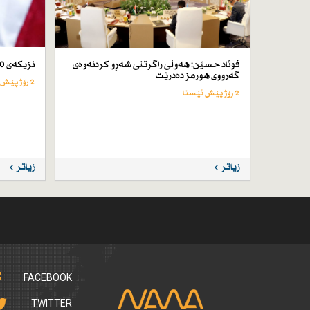
فوئاد حسێن: هەوڵی راگرتنی شەڕو كردنەوەی
نزیكەی 50 كەس لە ئێران لە سێدارە دراون
گەرووی هورمز دەدرێت
2 رۆژ پێش ئێستا
2 رۆژ پێش ئێستا
زیاتر
زیاتر
FACEBOOK
TWITTER