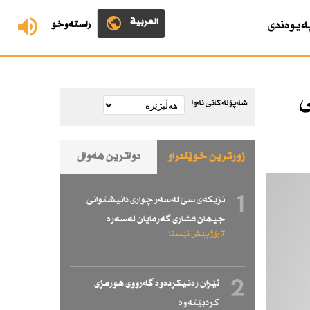
العربية
ەیوەندی
ڕاستەوخۆ
ی
شەپۆلەکانی نەوا
زۆرترین خوێندراو
دواترین هەواڵ
1
نزیكەی سێ لەسەر چواری دانیشتوانی
جیهان فشاری گەرمایان لەسەرە
7 رۆژ پێش ئێستا
2
ئێران رەتیكردەوە گەرووی هورمزی
كردبێتەوە