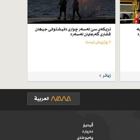
ە
نزیكەی سێ لەسەر چواری دانیشتوانی جیهان
ە
فشاری گەرمایان لەسەرە
7 رۆژ پێش ئێستا
زیاتر
ڤیدیۆ
دەربارە
پەیوەندی