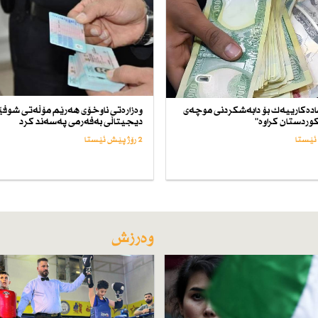
ادەكارییەك بۆ دابەشكردنی موچەی
وەزارەتی ناوخۆی هەرێم مۆڵەتی شوف
وردستان كراوە"
دیجیتاڵی بەفەرمی پەسەند كرد
2 رۆژ پێش ئێستا
وەرزش