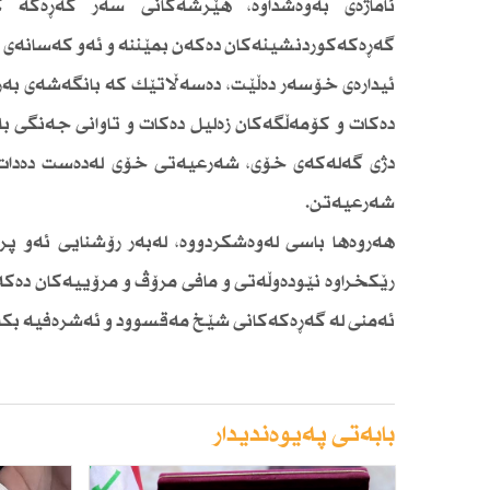
ئاماژەی بەوەشداوە، هێرشەكانی سەر گەڕەكە كو
گەڕەكەكوردنشینەكان دەكەن بمێننە و ئەو كەسانەی ئا
ئیدارەی خۆسەر دەڵێت، دەسەڵاتێك كە بانگەشەی بەر
دەكات و كۆمەڵگەكان زەلیل دەكات و تاوانی جەنگی 
دژی گەلەكەی خۆی، شەرعیەتی خۆی لەدەست دەدات، 
شەرعیەتن.
هەروەها باسی لەوەشكردووە، لەبەر رۆشنایی ئەو پراكت
رێكخراوە نێودەوڵەتی و مافی مرۆڤ و مرۆییەكان دەك
ئەمنی لە گەڕەكەكانی شێخ مەقسوود و ئەشرەفیە بكە
بابەتی پەیوەندیدار