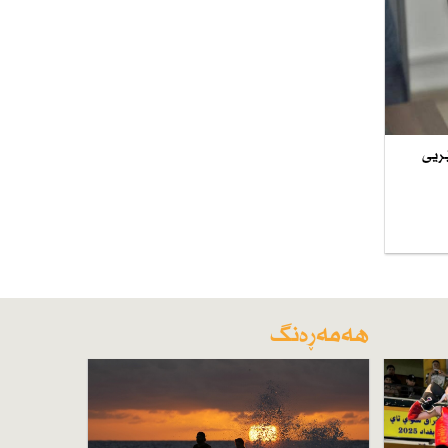
ێریی
هەمەڕەنگ