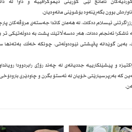
ردیەكان ئامانج لێی گۆڕینی دیموگرافییە و داوا لە دان
وارەش بوون بگەڕێنەوە بۆشوێنی مانەوەیان.
زڕاگرتنی ئیسلام دەكات، لە هەمان كاتدا جەستەی مرۆڤەكان پارچ
بە ئاشكرا ئەنجام دەدات، هەر دەسەڵاتێك پشت بە دەوڵەتێكی تر 
بەبێ گوێدانە پاڵپشتی نێودەوڵەتی، چونكە خەڵك بەتەنها س
یزە و پێشێلكارییە جددیانەی لە چەند رۆژی رابردوودا رویانداوە،
ەین كە بەرپرسیارێتی خۆیان لە ئەستۆ بگرن و چاودێری بارودۆخی
ن.