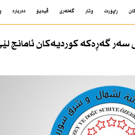
ان
ڕاپۆرت
وتار
گەلەری
ڤیدیۆ
دەربارە
پ
سەر گەڕەكە كوردیەكان ئامانج لێ