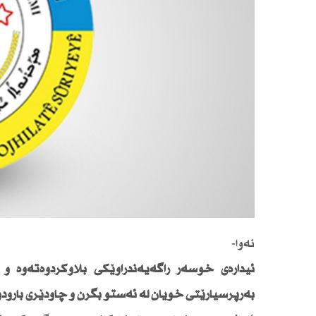
نەوا-
ئیدارەی خۆسەر راگەیەندراوێكی بڵاوكردوەتەوە و
بەرپرسیارێتی خۆیان لە ئەستۆ بگرن و چاودێری بارو