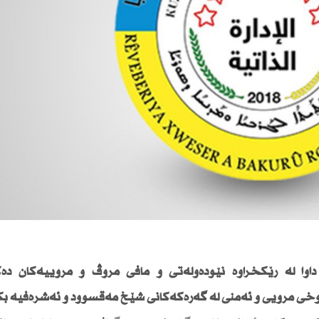
 داوا لە رێكخراوە نێودەوڵەتی و مافی مرۆڤ و مرۆییەكان دە
دۆخی مرۆیی و ئەمنی لە گەڕەكەكانی شێخ مەقسوود و ئەشرەفیە بك