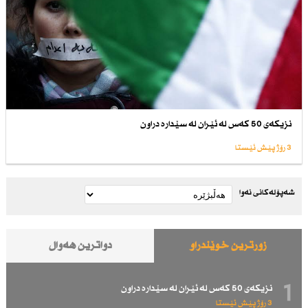
نزیكەی 50 كەس لە ئێران لە سێدارە دراون
3 رۆژ پێش ئێستا
شەپۆلەکانی نەوا
زۆرترین خوێندراو
دواترین هەواڵ
1
نزیكەی 50 كەس لە ئێران لە سێدارە دراون
3 رۆژ پێش ئێستا