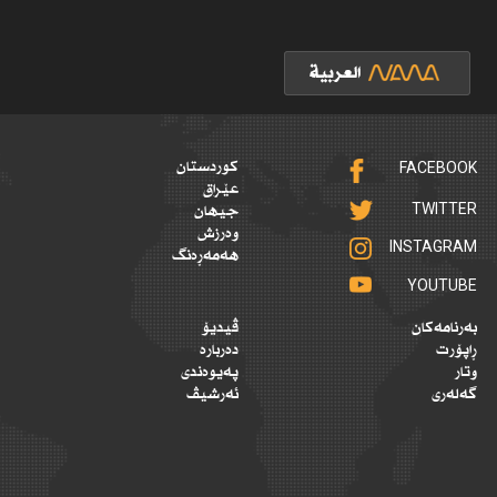
FACEBOOK
کوردستان
عێراق
TWITTER
جیهان
وەرزش
INSTAGRAM
هەمەڕەنگ
YOUTUBE
بەرنامەکان
ڤیدیۆ
ڕاپۆرت
دەربارە
وتار
پەیوەندی
گەلەری
ئەرشیڤ