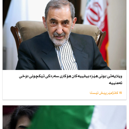
ویلایەتی: بونی هێزە بیانییەكان هۆكاری سەرەكی تێكچونی دۆخی
ئەمنییە
15 کاتژمێر پێش ئێستا