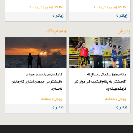
16 کاتژمێر پێش ئێستا
15 کاتژمێر پێش ئێستا
زیاتر
زیاتر
وەرزش
هەمەڕەنگ
یانەی مامۆستایانی عیراق لە
نزیكەی سێ لەسەر چواری
گەیشتن بە پاڵەوانێتییەكی موای تای
دانیشتوانی جیهان فشاری گەرمایان
نزیكدەبێتەوە
لەسەرە
پێش 2 هەفتە
پێش 2 هەفتە
زیاتر
زیاتر