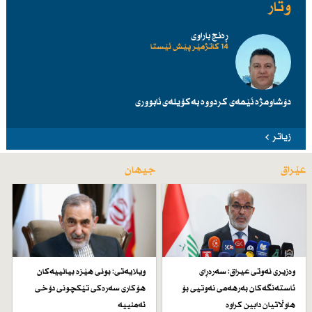
وتار
ڕەنج باراوی
14 کاتژمێر پێش ئێستا
دۆشاومژە ئێمەی کردووە بەکۆیلەی ئابووری
زیاتر
عێراق
جیهان
وەزیری نەوتی عیراق: سەرەڕای
ویلایەتی: بونی هێزە بیانییەكان
ئاستەنگەكان بەرهەمی نەوتیی بۆ
هۆكاری سەرەكی تێكچونی دۆخی
هاوڵاتیان دابین كراوە
ئەمنییە