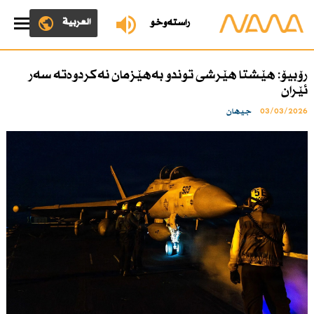
العربية
ڕاستەوخۆ
رۆبیۆ: هێشتا هێرشی توندو بەهێزمان نەكردوەتە سەر
ئێران
03/03/2026
جیهان