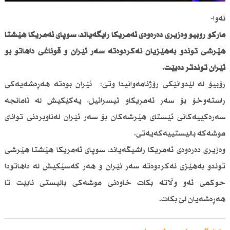
نەوا-
ماركۆ رۆبیۆ وەزیری دەرەوەی ئەمریكا رایگەیاند، سوپای ئەمریكا هێشتا
هێرشی توندو بەهێزیان نەكردوەتە سەر ئێران و قۆناغی داهاتو بۆ
ئێران توندتر دەبێت.
رۆبیۆ لە لێدوانێكی رۆژنامەوانیدا وتی: ئێران بوەتە هەڕەشەیەكی
راستەوخۆ بۆ سەر ئەمریكاو ئیسرائیل، یەكێكیش لە ئامانجە
سەرەكییەكانی ئێستای هێرشەكان بۆ سەر ئێران لەناوبردنی توانای
موشەكە بالیستییەكەیەتی.
وەزیری دەرەوەی ئەمریكا راشیگەیاند، سوپای ئەمریكا هێشتا هێرشی
توندو بەهێزی نەكردوەتە سەر ئێران و هەر كەسێكیش لە داهاتودا
حوكمی ئەو وڵاتە بكات خاوەنی موشەكی بالیستی نابێت تا
هەڕەشەیان لێ بكات.