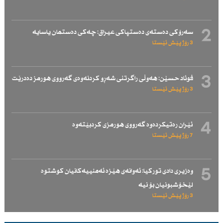
2
سەرۆكی دەستەی دەستپاكی عیراق: چەكی دەستمان یاسایە
3 رۆژ پێش ئێستا
3
فوئاد حسێن: هەوڵی راگرتنی شەڕو كردنەوەی گەرووی هورمز دەدرێت
3 رۆژ پێش ئێستا
4
ئێران رەتیكردەوە گەرووی هورمزی كردبێتەوە
7 رۆژ پێش ئێستا
5
وەزیری دادی توركیا: ئەوانەی هێزە ئەمنییەكانیان كوشتوە
لێخۆشبونیان بۆ نیە
3 رۆژ پێش ئێستا