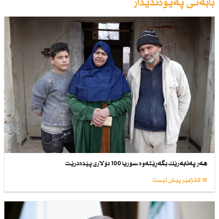
بابەتی پەیوەندیدار
هەر پەنابەرێك بگەڕێتەوە سوریا 100 دۆلاری پێدەدرێت
15 کاتژمێر پێش ئێستا