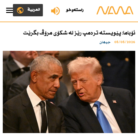
العربية
ڕاستەوخۆ
ئۆباما: پێویستە ترەمپ رێز لە شكۆی مرۆڤ بگرێت
05/05/2026
جیهان