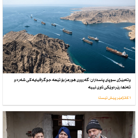
وتەبێژی سوپای پاسداران: گەرووی هورمز بۆ ئێمە جوگرافیایەكی شەرە و
تەنها رێرەوێكی ئاوی نییە
1 کاتژمێر پێش ئێستا