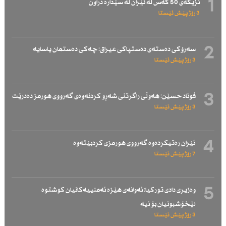
1
نزیكەی 50 كەس لە ئێران لە سێدارە دراون
3 رۆژ پێش ئێستا
2
سەرۆكی دەستەی دەستپاكی عیراق: چەكی دەستمان یاسایە
3 رۆژ پێش ئێستا
3
فوئاد حسێن: هەوڵی راگرتنی شەڕو كردنەوەی گەرووی هورمز دەدرێت
3 رۆژ پێش ئێستا
4
ئێران رەتیكردەوە گەرووی هورمزی كردبێتەوە
7 رۆژ پێش ئێستا
5
وەزیری دادی توركیا: ئەوانەی هێزە ئەمنییەكانیان كوشتوە
لێخۆشبونیان بۆ نیە
3 رۆژ پێش ئێستا