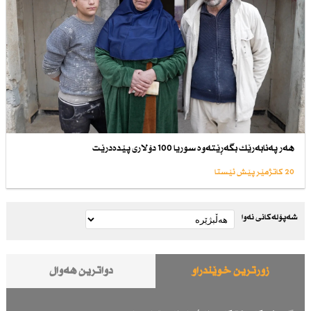
هەر پەنابەرێك بگەڕێتەوە سوریا 100 دۆلاری پێدەدرێت
20 کاتژمێر پێش ئێستا
شەپۆلەکانی نەوا
زۆرترین خوێندراو
دواترین هەواڵ