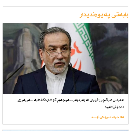
بابەتی پەیوەندیدار
عەباس عراقچی: ئێران لە بەرانبەر سەرجەم گوشارەكاندا بە سەربەرزی
دەمێنێتەوە
34 خولەک پێش ئێستا