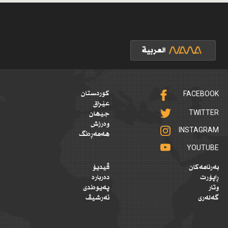
FACEBOOK
کوردستان
عێراق
TWITTER
جیهان
وەرزش
INSTAGRAM
هەمەڕەنگ
YOUTUBE
بەرنامەکان
ڤیدیۆ
ڕاپۆرت
دەربارە
وتار
پەیوەندی
گەلەری
ئەرشیڤ