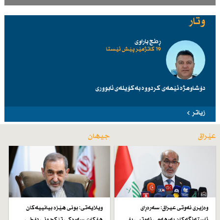
وتار
ڕەنج باراوی
19 کاتژمێر پێش ئێستا
دۆشاومژە ئێمەی کردووە بەکۆیلەی ئابووری
زیاتر
عێراق
جیهان
وەزیری نەوتی عیراق: سەرەڕای
ویلایەتی: بونی هێزە بیانییەكان
ئاستەنگەكان بەرهەمی نەوتیی بۆ
هۆكاری سەرەكی تێكچونی دۆخی