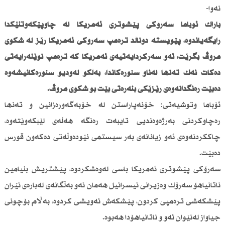
نەوا-
باراك ئۆباما سەرۆكی پێشوتری ئەمریكا لە چاوپێكەوتنێكدا
رایگەیاندوە، پێویستە دۆناڵد ترەمپ سەرۆكی ئەمریكا رێز لە شكۆی
مرۆڤ بگرێت، ئەو سەركردایەتیەی ئەمریكا كە ترەمپ نوێنەرایەتی
دەكات نەك تەنها لەناو سنورەكاندا، بەڵكو لەودیو سنورەكانیشەوە
دەبێت رەنگدانەوەی رێزێكی بنەڕەتی بێت بۆ شكۆی مرۆڤ.
ئۆباما وتوشیەتی: خۆنەپاراستن لە خۆبەگەورەزانین و تەنها
رەچاوكردنی بەرژەوەندیی تایبەت رەنگە هەڵەی لێبكەوێتەوە،
چاككردنەوەی ئەو زیانانەی بەر سیستمی نێودەوڵەتی دەكەون قورس
دەبێت.
سەرۆكی پێشوتری ئەمریكا باسی لەوەشكردوە، پێشتریش بنیامین
ناتانیاهۆ سەرۆك وەزیرانی ئیسرائیل هەمان ئەو بەڵگانەی لەبارەی ئێران
پێشكەشی ترەمپی كردون، پێشكەش ئەویشی كردوە، بەڵام بۆچونی
جیاواز لەنێوان ئەو و ناتانیاهۆدا هەبوە.