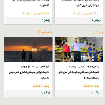
هاوڵاتیان دابین كراوە
ئەمنییە
21 کاتژمێر پێش ئێستا
20 کاتژمێر پێش ئێستا
زیاتر
زیاتر
وەرزش
هەمەڕەنگ
یانەی مامۆستایانی عیراق لە
نزیكەی سێ لەسەر چواری
گەیشتن بە پاڵەوانێتییەكی موای تای
دانیشتوانی جیهان فشاری گەرمایان
نزیكدەبێتەوە
لەسەرە
پێش 2 هەفتە
پێش 2 هەفتە
زیاتر
زیاتر