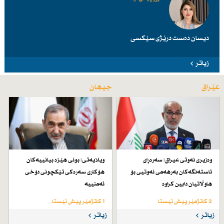
دیسان دەست درێژی سێكسی
زیاتر
عێراق
جیهان
وەزیری نەوتی عیراق: سەرەڕای
ویلایەتی: بونی هێزە بیانییەكان
ئاستەنگەكان بەرهەمی نەوتیی بۆ
هۆكاری سەرەكی تێكچونی دۆخی
هاوڵاتیان دابین كراوە
ئەمنییە
2 کاتژمێر پێش ئێستا
1 کاتژمێر پێش ئێستا
زیاتر
زیاتر