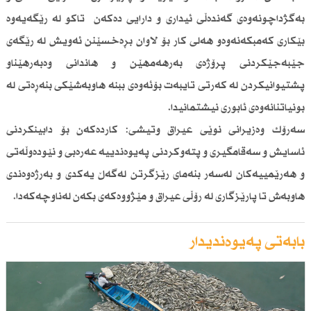
بەگژداچونەوەی گەندەڵی ئیداری و دارایی دەكەن تاكو لە رێگەیەوە
بێكاری كەمبكەنەوەو هەلی كار بۆ لاوان بڕەخسێنن ئەویش لە رێگەی
جێبەجێكردنی پرۆژەی بەرهەمهێن و هاندانی وەبەرهێناو
پشتیوانیكردن لە كەرتی تایبەت بۆئەوەی ببنە هاوبەشێكی بنەڕەتی لە
بونیاتنانەوەی ئابوری نیشتمانیدا.
سەرۆك وەزیرانی نوێی عیراق وتیشی: كاردەكەن بۆ دابینكردنی
ئاسایش و سەقامگیری و پتەوكردنی پەیوەندییە عەرەبی و نێودەوڵەتی
و هەرێمییەكان لەسەر بنەمای رێزگرتن لەگەڵ یەكدی و بەرژەوەندی
هاوبەش تا پارێزگاری لە رۆڵی عیراق و مێژووەكەی بكەن لەناوچەكەدا.
بابەتی پەیوەندیدار