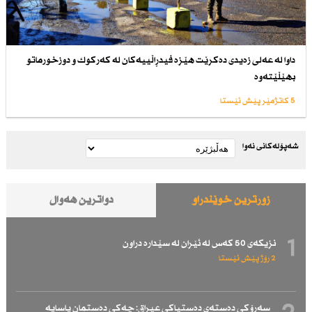
داوا لە عەلی زەیدی دەكرێت هێزە فیدڕاڵییەكان لە كەركوك و دوزخورماتو
بهێڵێتەوە
5 کاتژمێر پێش ئێستا
شەپۆلەکانی نەوا
زۆرترین خوێندراو
دواترین هەواڵ
1
نزیكەی 50 كەس لە ئێران لە سێدارە دراون
2 رۆژ پێش ئێستا
سەرۆكی دەستەی دەستپاكی عیراق: چەكی دەستمان یاسایە