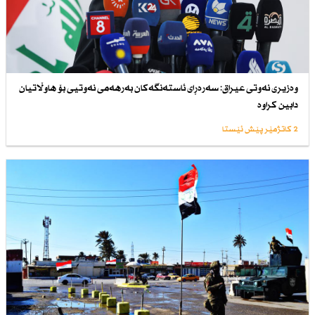
وەزیری نەوتی عیراق: سەرەڕای ئاستەنگەكان بەرهەمی نەوتیی بۆ هاوڵاتیان
دابین كراوە
2 کاتژمێر پێش ئێستا