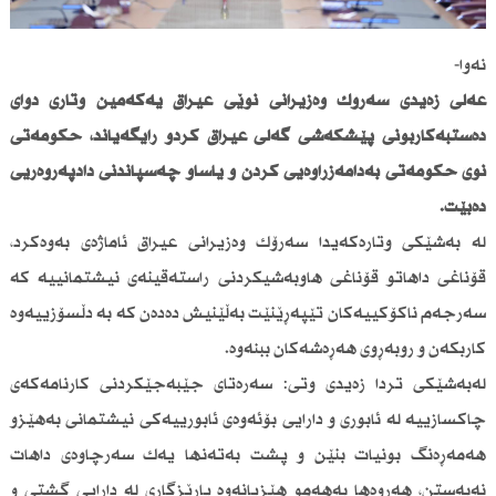
نەوا-
عەلی زەیدی سەرۆك وەزیرانی نوێی عیراق یەكەمین وتاری دوای
دەستبەكاربونی پێشكەشی گەلی عیراق كردو رایگەیاند، حكومەتی
نوێ حكومەتی بەدامەزراوەیی كردن و یاساو چەسپاندنی دادپەروەریی
دەبێت.
لە بەشێكی وتارەكەیدا سەرۆك وەزیرانی عیراق ئاماژەی بەوەكرد،
قۆناغی داهاتو قۆناغی هاوبەشیكردنی راستەقینەی نیشتمانییە كە
سەرجەم ناكۆكییەكان تێپەڕێنێت بەڵێنیش دەدەن كە بە دڵسۆزییەوە
كاربكەن و روبەڕوی هەڕەشەكان ببنەوە.
لەبەشێكی تردا زەیدی وتی: سەرەتای جێبەجێكردنی كارنامەكەی
چاكسازییە لە ئابوری و دارایی بۆئەوەی ئابورییەكی نیشتمانی بەهێزو
هەمەڕەنگ بونیات بنێن و پشت بەتەنها یەك سەرچاوەی داهات
نەبەستن، هەروەها بەهەمو هێزیانەوە پارێزگاری لە دارایی گشتی و