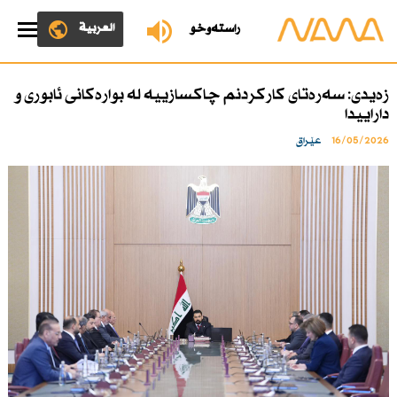
العربية
ڕاستەوخۆ
زەیدی: سەرەتای كاركردنم چاكسازییە لە بوارەكانی ئابوری و
داراییدا
16/05/2026
عێراق