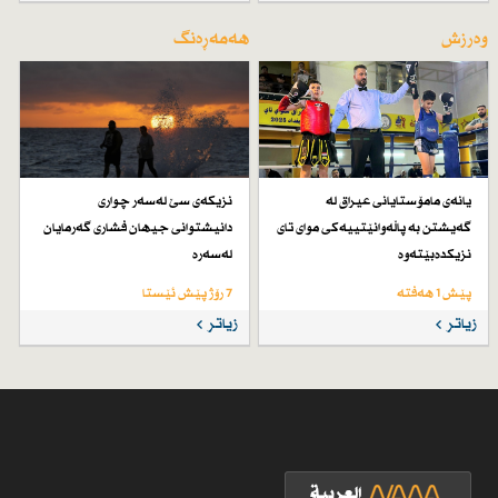
وەرزش
هەمەڕەنگ
یانەی مامۆستایانی عیراق لە
نزیكەی سێ لەسەر چواری
گەیشتن بە پاڵەوانێتییەكی موای تای
دانیشتوانی جیهان فشاری گەرمایان
نزیكدەبێتەوە
لەسەرە
پێش 1 هەفتە
7 رۆژ پێش ئێستا
زیاتر
زیاتر