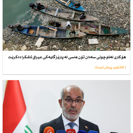
هۆكاری لەناوچونی سەدان تۆن ماسی لە پارێزگایەكی عیراق ئاشكرا دەكرێت
1 کاتژمێر پێش ئێستا