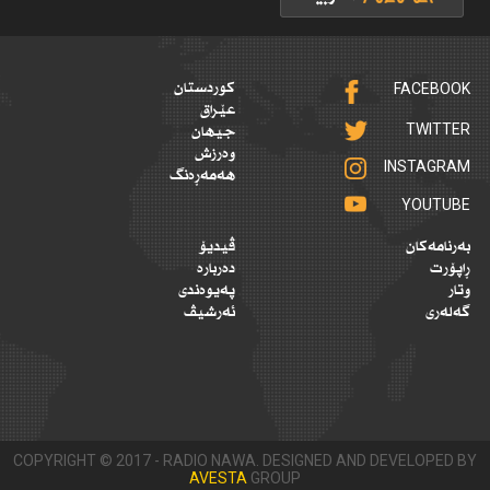
FACEBOOK
کوردستان
عێراق
TWITTER
جیهان
وەرزش
INSTAGRAM
هەمەڕەنگ
YOUTUBE
بەرنامەکان
ڤیدیۆ
ڕاپۆرت
دەربارە
وتار
پەیوەندی
گەلەری
ئەرشیڤ
COPYRIGHT © 2017 - RADIO NAWA. DESIGNED AND DEVELOPED BY
AVESTA
GROUP