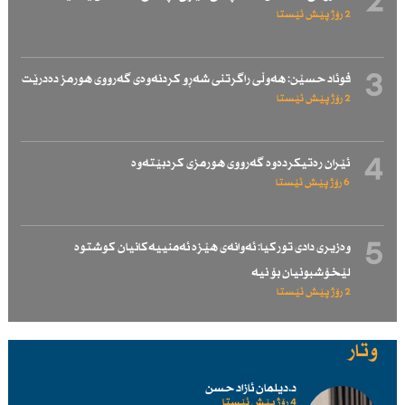
2
2 رۆژ پێش ئێستا
3
فوئاد حسێن: هەوڵی راگرتنی شەڕو كردنەوەی گەرووی هورمز دەدرێت
2 رۆژ پێش ئێستا
4
ئێران رەتیكردەوە گەرووی هورمزی كردبێتەوە
6 رۆژ پێش ئێستا
5
وەزیری دادی توركیا: ئەوانەی هێزە ئەمنییەكانیان كوشتوە
لێخۆشبونیان بۆ نیە
2 رۆژ پێش ئێستا
وتار
د.دیلمان ئازاد حسن
4 رۆژ پێش ئێستا