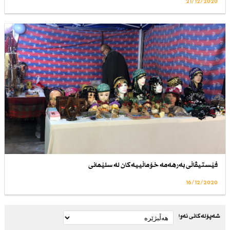
21/12/2020
فێستیڤاڵی به‌رهه‌مه‌ خۆماڵییه‌كان له‌ سلێمانی
16/12/2020
شەپۆلەکانی نەوا