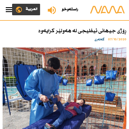
العربية
ڕاستەوخۆ
ڕۆژی جیهانی ئیفلیجی لە هەولێر کرایەوە
07/10/2020
گەلەری