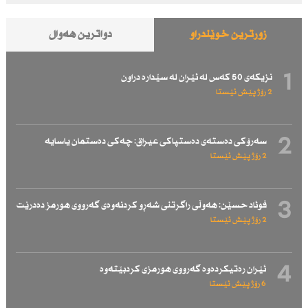
زۆرترین خوێندراو
دواترین هەواڵ
1
نزیكەی 50 كەس لە ئێران لە سێدارە دراون
2 رۆژ پێش ئێستا
2
سەرۆكی دەستەی دەستپاكی عیراق: چەكی دەستمان یاسایە
2 رۆژ پێش ئێستا
3
فوئاد حسێن: هەوڵی راگرتنی شەڕو كردنەوەی گەرووی هورمز دەدرێت
2 رۆژ پێش ئێستا
4
ئێران رەتیكردەوە گەرووی هورمزی كردبێتەوە
6 رۆژ پێش ئێستا