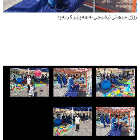
ڕۆژی جیهانی ئیفلیجی لە هەولێر کرایەوە