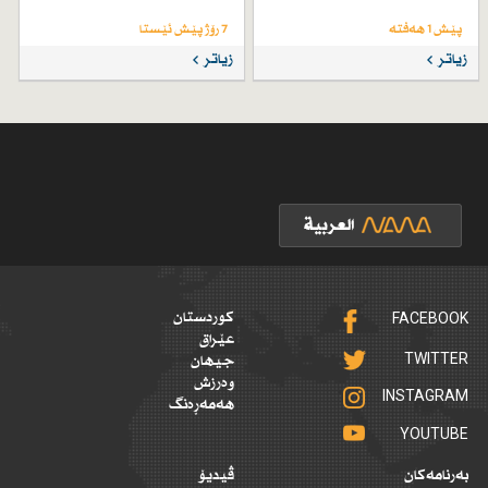
پێش 1 هەفتە
7 رۆژ پێش ئێستا
زیاتر
زیاتر
FACEBOOK
کوردستان
عێراق
TWITTER
جیهان
وەرزش
INSTAGRAM
هەمەڕەنگ
YOUTUBE
بەرنامەکان
ڤیدیۆ