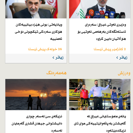
وەزیری نەوتی عیراق: سەرەڕای
ویلایەتی: بونی هێزە بیانییەكان
ئاستەنگەكان بەرهەمی نەوتیی بۆ
هۆكاری سەرەكی تێكچونی دۆخی
هاوڵاتیان دابین كراوە
ئەمنییە
2 کاتژمێر پێش ئێستا
26 خولەک پێش ئێستا
زیاتر
زیاتر
وەرزش
هەمەڕەنگ
یانەی مامۆستایانی عیراق لە
نزیكەی سێ لەسەر چواری
گەیشتن بە پاڵەوانێتییەكی موای تای
دانیشتوانی جیهان فشاری گەرمایان
نزیكدەبێتەوە
لەسەرە