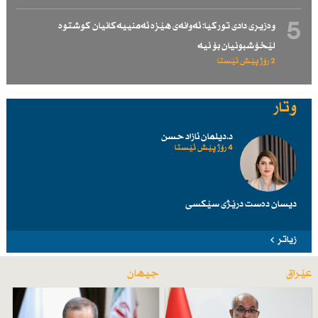
5
وەزیری دادی توركیا: ئەوانەی هێزە ئەمنییەكانیان كوشتوە
لێخۆشبونیان بۆ نیە
2 رۆژ پێش ئێستا
وتار
د.دیلمان ئازاد حسن
4 رۆژ پێش ئێستا
دیسان دەست درێژی سێكسی
زیاتر
عێراق
جیهان