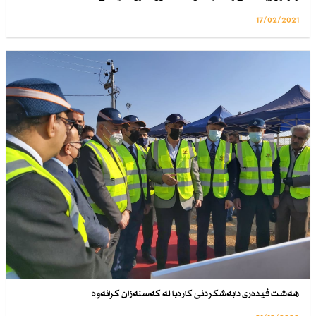
17/02/2021
هەشت فیدەری دابەشکردنی کارەبا لە کەسنەزان کرانەوە