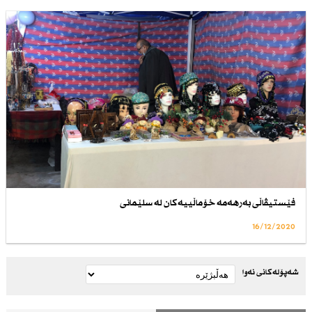
فێستیڤاڵی به‌رهه‌مه‌ خۆماڵییه‌كان له‌ سلێمانی
16/12/2020
شەپۆلەکانی نەوا