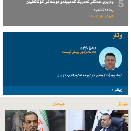
5
وەزیری جەنگی ئەمریكا كەمبونەی موشەكی كۆگاكانیان
رەتدەكاتەوە
4 رۆژ پێش ئێستا
وتار
ڕەنج باراوی
24 کاتژمێر پێش ئێستا
دۆشاومژە ئێمەی کردووە بەکۆیلەی ئابووری
زیاتر
عێراق
جیهان