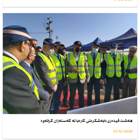
هەشت فیدەری دابەشکردنی کارەبا لە کەسنەزان کرانەوە
21/12/2020