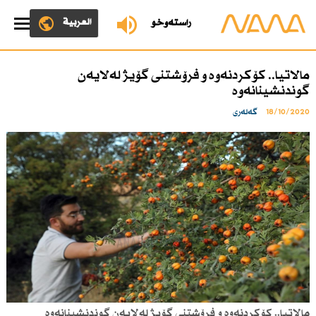
العربية
ڕاستەوخۆ
مالاتیا.. كۆكردنه‌وه‌ و فرۆشتنی گۆیژ له‌لایه‌ن
گوندنشینانه‌وه‌
18/10/2020
گەلەری
مالاتیا.. كۆكردنه‌وه‌ و فرۆشتنی گۆیژ له‌لایه‌ن گوندنشینانه‌وه‌