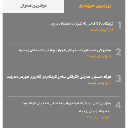
زۆرترین خوێندراو
دواترین هەواڵ
1
نزیكەی 50 كەس لە ئێران لە سێدارە دراون
3 رۆژ پێش ئێستا
2
سەرۆكی دەستەی دەستپاكی عیراق: چەكی دەستمان یاسایە
3 رۆژ پێش ئێستا
3
فوئاد حسێن: هەوڵی راگرتنی شەڕو كردنەوەی گەرووی هورمز دەدرێت
3 رۆژ پێش ئێستا
4
وەزیری دادی توركیا: ئەوانەی هێزە ئەمنییەكانیان كوشتوە
لێخۆشبونیان بۆ نیە
3 رۆژ پێش ئێستا