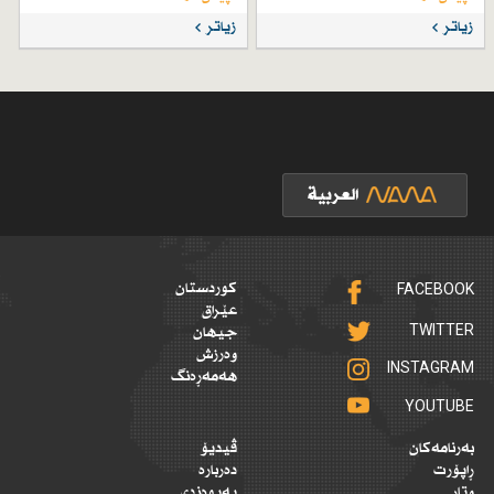
زیاتر
زیاتر
FACEBOOK
کوردستان
عێراق
TWITTER
جیهان
وەرزش
INSTAGRAM
هەمەڕەنگ
YOUTUBE
بەرنامەکان
ڤیدیۆ
ڕاپۆرت
دەربارە
وتار
پەیوەندی