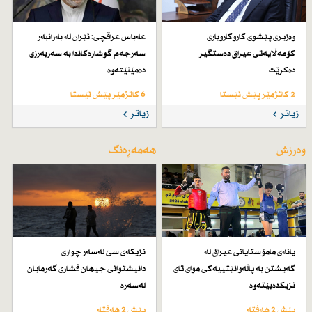
وەزیری پێشوی كاروكاروباری
عەباس عراقچی: ئێران لە بەرانبەر
كۆمەڵایەتی عیراق دەستگیر
سەرجەم گوشارەكاندا بە سەربەرزی
دەكرێت
دەمێنێتەوە
2 کاتژمێر پێش ئێستا
6 کاتژمێر پێش ئێستا
زیاتر
زیاتر
وەرزش
هەمەڕەنگ
یانەی مامۆستایانی عیراق لە
نزیكەی سێ لەسەر چواری
گەیشتن بە پاڵەوانێتییەكی موای تای
دانیشتوانی جیهان فشاری گەرمایان
نزیكدەبێتەوە
لەسەرە
پێش 2 هەفتە
پێش 2 هەفتە