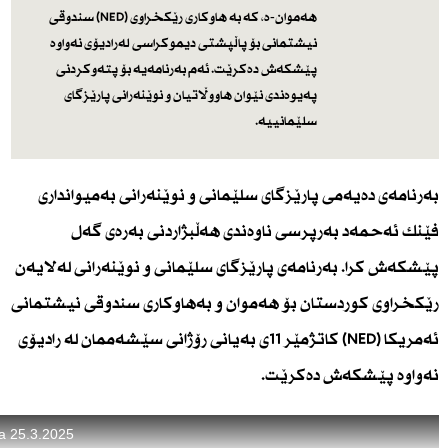
هه‌موان-ه‌، كه‌ به‌ هاوكاری رێكخراوی (NED) سندوقی
نیشتمانی بۆ پاڵپشتی دیموكراسی له‌رادیۆی نه‌واوه‌
پێشكه‌ش ده‌كرێت. ئه‌م به‌رنامه‌یه‌ بۆ پته‌وكردنی
په‌یوه‌ندی نێوان هاووڵاتیان و نوێنه‌رانی پارێزگای
سلێمانییه‌.
بەرنامەی دەیەمی پارێزگای سلێمانی و نوێنەرانی بەمیوانداری
فێنك ئەحمەد بەرپرسی ناوەندی هەڵبژاردنی بەرەی گەل
پێشكەش كرا. بەرنامەی پارێزگای سلێمانی و نوێنەرانی لەلایەن
رێكخراوی كوردستان بۆ هەموان و بەهاوكاری سندوقی نیشتمانی
ئەمریكا (NED) كاتژمێر 11ی بەیانی رۆژانی سێشەممان لە رادیۆی
نەواوە پێشكەش دەكرێت.