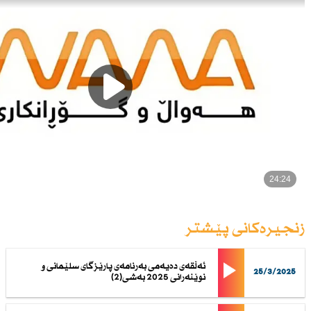
زنجیرەکانی پێشتر
ئەڵقەی دەیەمی بەرنامەی پارێزگای سلێمانی و
25/3/2025
نوێنەرانی 2025 بەشی(2)