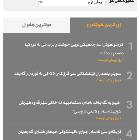
شەپۆلەکانی نەوا
زۆرترین خوێندراو
دواترین هەواڵ
1
كورتولموش: سەردەمێكی نوێی خوشك و برایەتی لە توركیا
دەستپێدەكات
7 رۆژ پێش ئێستا
2
سوپای پاسداران تێكشكانی سێ فڕۆكەی f-35ـی لە ئوردن راگەیاند
7 رۆژ پێش ئێستا
3
"هیچ بەڵگەیەك لەبەردەستدا نییە لە خاكی عێراقەوە هێرش
كرابێتە سەر وڵاتانی دراوسێ"
7 رۆژ پێش ئێستا
4
نزیكەی سێ لەسەر چواری دانیشتوانی جیهان فشاری گەرمایان