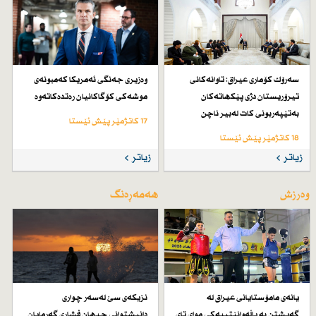
سەرۆك كۆماری عیراق: تاوانەكانی
وەزیری جەنگی ئەمریكا كەمبونەی
تیرۆریستان دژی پێكهاتەكان
موشەكی كۆگاكانیان رەتدەكاتەوە
بەتێپەربونی كات لەبیر ناچن
17 کاتژمێر پێش ئێستا
18 کاتژمێر پێش ئێستا
زیاتر
زیاتر
وەرزش
هەمەڕەنگ
یانەی مامۆستایانی عیراق لە
نزیكەی سێ لەسەر چواری
گەیشتن بە پاڵەوانێتییەكی موای تای
دانیشتوانی جیهان فشاری گەرمایان