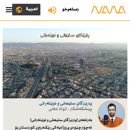
العربية
ڕاستەوخۆ
پارێزگاى سلێمانى و نوێنه‌رانى
پێشکەشکار : توانا عه‌لی
به‌رنامه‌ی (پارێزگاى سلێمانى و نوێنه‌رانى)
له‌چوارچێوه‌ی پرۆژه‌یه‌كی رێكخراوی كوردستان بۆ