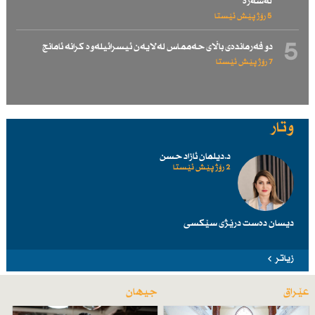
لەسەرە
5 رۆژ پێش ئێستا
5
دو فەرماندەی باڵای حەممـاس لەلایەن ئیسرائیلەوە كرانە ئامانج
7 رۆژ پێش ئێستا
وتار
د.دیلمان ئازاد حسن
2 رۆژ پێش ئێستا
دیسان دەست درێژی سێكسی
زیاتر
عێراق
جیهان