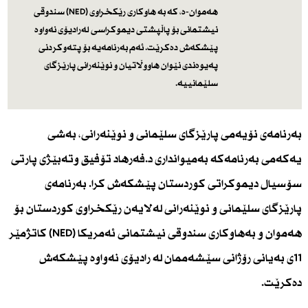
هه‌موان-ه‌، كه‌ به‌ هاوكاری رێكخراوی (NED) سندوقی
نیشتمانی بۆ پاڵپشتی دیموكراسی له‌رادیۆی نه‌واوه‌
پێشكه‌ش ده‌كرێت. ئه‌م به‌رنامه‌یه‌ بۆ پته‌وكردنی
په‌یوه‌ندی نێوان هاووڵاتیان و نوێنه‌رانی پارێزگای
سلێمانییه‌.
بەرنامەی نۆیەمی پارێزگای سلێمانی و نوێنەرانی، بەشی
یەكەمی بەرنامەكە بەمیوانداری د.فەرهاد تۆفیق وتەبێژی پارتی
سۆسیال دیموكراتی كوردستان پێشكەش كرا. بەرنامەی
پارێزگای سلێمانی و نوێنەرانی لەلایەن رێكخراوی كوردستان بۆ
هەموان و بەهاوكاری سندوقی نیشتمانی ئەمریكا (NED) كاتژمێر
11ی بەیانی رۆژانی سێشەممان لە رادیۆی نەواوە پێشكەش
دەكرێت.