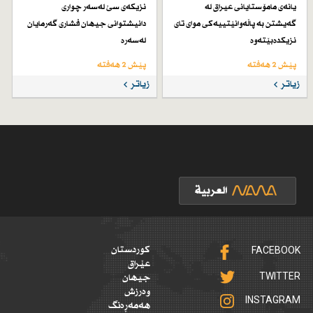
یانەی مامۆستایانی عیراق لە
نزیكەی سێ لەسەر چواری
گەیشتن بە پاڵەوانێتییەكی موای تای
دانیشتوانی جیهان فشاری گەرمایان
نزیكدەبێتەوە
لەسەرە
پێش 2 هەفتە
پێش 2 هەفتە
زیاتر
زیاتر
FACEBOOK
کوردستان
عێراق
TWITTER
جیهان
وەرزش
INSTAGRAM
هەمەڕەنگ