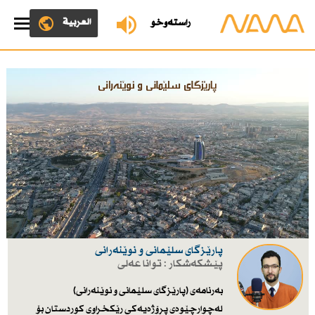
العربية
ڕاستەوخۆ
پارێزگاى سلێمانى و نوێنه‌رانى
پێشکەشکار : توانا عه‌لی
به‌رنامه‌ی (پارێزگاى سلێمانى و نوێنه‌رانى)
له‌چوارچێوه‌ی پرۆژه‌یه‌كی رێكخراوی كوردستان بۆ