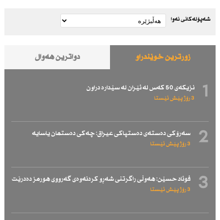
شەپۆلەکانی نەوا
زۆرترین خوێندراو
دواترین هەواڵ
1
نزیكەی 50 كەس لە ئێران لە سێدارە دراون
3 رۆژ پێش ئێستا
2
سەرۆكی دەستەی دەستپاكی عیراق: چەكی دەستمان یاسایە
3 رۆژ پێش ئێستا
3
فوئاد حسێن: هەوڵی راگرتنی شەڕو كردنەوەی گەرووی هورمز دەدرێت
3 رۆژ پێش ئێستا