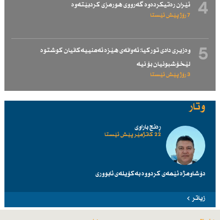
4
ئێران رەتیكردەوە گەرووی هورمزی كردبێتەوە
7 رۆژ پێش ئێستا
5
وەزیری دادی توركیا: ئەوانەی هێزە ئەمنییەكانیان كوشتوە
لێخۆشبونیان بۆ نیە
3 رۆژ پێش ئێستا
وتار
ڕەنج باراوی
22 کاتژمێر پێش ئێستا
دۆشاومژە ئێمەی کردووە بەکۆیلەی ئابووری
زیاتر