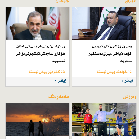
عێراق
جیهان
وەزیری پێشوی كاروكاروباری
ویلایەتی: بونی هێزە بیانییەكان
كۆمەڵایەتی عیراق دەستگیر
هۆكاری سەرەكی تێكچونی دۆخی
دەكرێت
ئەمنییە
12 خولەک پێش ئێستا
23 کاتژمێر پێش ئێستا
زیاتر
زیاتر
وەرزش
هەمەڕەنگ