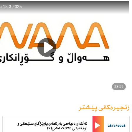
زنجیرەکانی پێشتر
ئەڵقەی دەیەمی بەرنامەی پارێزگای سلێمانی و
25/3/2025
نوێنەرانی 2025 بەشی(2)