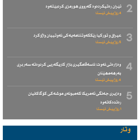
2
ئێران رەتیكردەوە گەرووی هورمزی كردبێتەوە
4 رۆژ پێش ئێستا
3
عیراق و توركیا رێككەوتننامەیەكی نەوتییان واژۆكرد
5 رۆژ پێش ئێستا
4
وەزارەتی نەوت: ناسەقامگیری بازاڕ كاریگەریی كردوەتە سەر بڕی
بەرهەمهێنان
4 رۆژ پێش ئێستا
5
وەزیری جەنگی ئەمریكا كەمبونەی موشەكی كۆگاكانیان
رەتدەكاتەوە
1 رۆژ پێش ئێستا
وتار