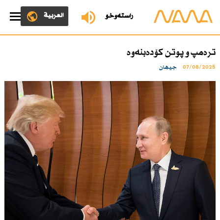
العربية
ڕاستەوخۆ
ترەمپ و پوتن كۆدەبنەوە
07/08/2025
جیهان