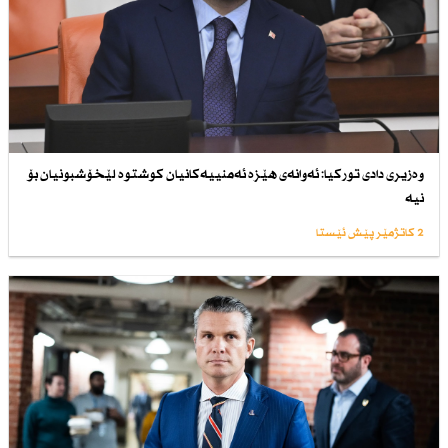
وەزیری دادی توركیا: ئەوانەی هێزە ئەمنییەكانیان كوشتوە لێخۆشبونیان بۆ
نیە
2 کاتژمێر پێش ئێستا