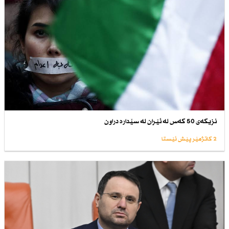
نزیكەی 50 كەس لە ئێران لە سێدارە دراون
2 کاتژمێر پێش ئێستا