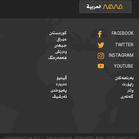
FACEBOOK
کوردستان
عێراق
TWITTER
جیهان
وەرزش
INSTAGRAM
هەمەڕەنگ
YOUTUBE
بەرنامەکان
ڤیدیۆ
ڕاپۆرت
دەربارە
وتار
پەیوەندی
گەلەری
ئەرشیڤ
COPYRIGHT © 2017 - RADIO NAWA. DESIGNED AND DEVELOPED BY