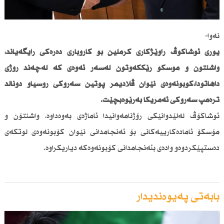
نەوا-
یوری ئوشاكۆڤ راوێژكاری كرملین بۆ كاروباری دەرەكی رایگەیاند،
واشنتۆن و مۆسكۆ رێككەوتون لەسەر ئەوەی كە لەچەند رۆژی
داهاتودا،كۆبونەوەی نێوان ڤلادیمر پوتین سەرۆكی روسیاو دۆناڵد
ترەمپ سەرۆكی ئەمریكا بەڕێوەبچێت.
ئوشاكۆڤ لەلێدوانێكی رۆژنامەوانیدا ئاماژەی بەوەداوە، واشنتۆن و
مۆسكۆ ئامادەكارییەكانی بۆ ئەنجامدانی نێوان كۆبونەوەی لوتكەی
دەستپێكردوەو وادەی بئەنجامدانی كۆبونەوەكە دیاریكراوە.
بابەتی پەیوەندیدار