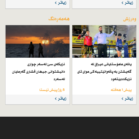
زیاتر
زیاتر
وەرزش
هەمەڕەنگ
یانەی مامۆستایانی عیراق لە
نزیكەی سێ لەسەر چواری
گەیشتن بە پاڵەوانێتییەكی موای تای
دانیشتوانی جیهان فشاری گەرمایان
نزیكدەبێتەوە
لەسەرە
پێش 1 هەفتە
5 رۆژ پێش ئێستا
زیاتر
زیاتر