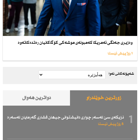
وەزیری جەنگی ئەمریكا كەمبونەی موشەكی كۆگاكانیان رەتدەكاتەوە
1 رۆژ پێش ئێستا
شەپۆلەکانی نەوا
زۆرترین خوێندراو
دواترین هەواڵ
1
نزیكەی سێ لەسەر چواری دانیشتوانی جیهان فشاری گەرمایان لەسەرە
5 رۆژ پێش ئێستا