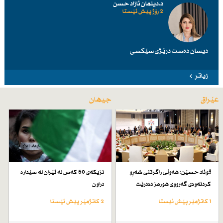
د.دیلمان ئازاد حسن
2 رۆژ پێش ئێستا
دیسان دەست درێژی سێكسی
زیاتر
عێراق
جیهان
فوئاد حسێن: هەوڵی راگرتنی شەڕو
نزیكەی 50 كەس لە ئێران لە سێدارە
كردنەوەی گەرووی هورمز دەدرێت
دراون
1 کاتژمێر پێش ئێستا
2 کاتژمێر پێش ئێستا