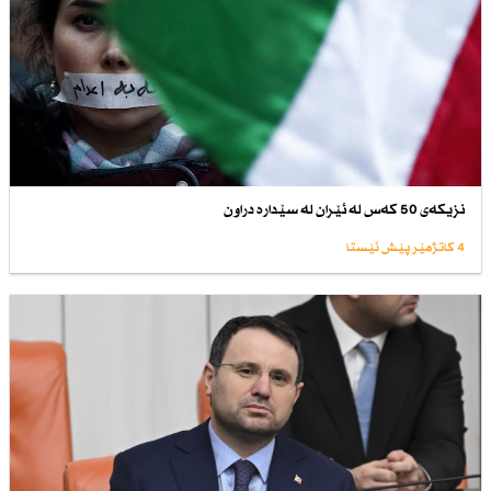
نزیكەی 50 كەس لە ئێران لە سێدارە دراون
4 کاتژمێر پێش ئێستا