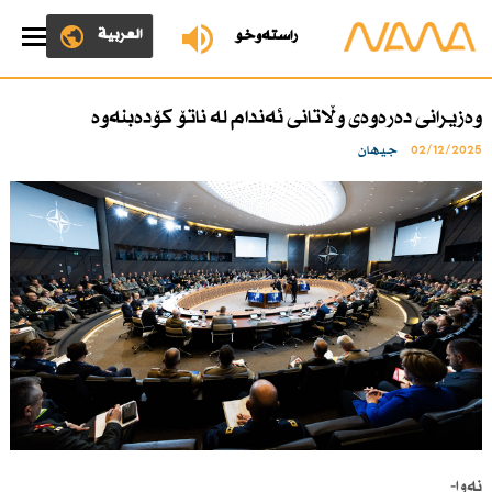
العربية
ڕاستەوخۆ
وەزیرانی دەرەوەی وڵاتانی ئەندام لە ناتۆ كۆدەبنەوە
02/12/2025
جیهان
نەوا-