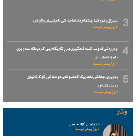
3
عیراق و توركیا رێككەوتننامەیەكی نەوتییان واژۆكرد
5 رۆژ پێش ئێستا
4
وەزارەتی نەوت: ناسەقامگیری بازاڕ كاریگەریی كردوەتە سەر بڕی
بەرهەمهێنان
4 رۆژ پێش ئێستا
5
وەزیری جەنگی ئەمریكا كەمبونەی موشەكی كۆگاكانیان
رەتدەكاتەوە
1 رۆژ پێش ئێستا
وتار
د.دیلمان ئازاد حسن
2 رۆژ پێش ئێستا