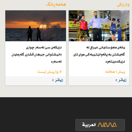
وەرزش
هەمەڕەنگ
یانەی مامۆستایانی عیراق لە
نزیكەی سێ لەسەر چواری
گەیشتن بە پاڵەوانێتییەكی موای تای
دانیشتوانی جیهان فشاری گەرمایان
نزیكدەبێتەوە
لەسەرە
پێش 1 هەفتە
5 رۆژ پێش ئێستا
زیاتر
زیاتر