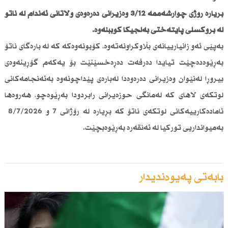
بڕیارە رۆژی چوارشەممە 3/12 وەزیرانی دەرەوەی وڵاتانی ئەندام لە ناتۆ
لە برۆكسلی پایتەختی بەلجیكا كۆببنەوە.
بەپێی ئەو زانیارییانەی بڵاوكراونەتەوە، كۆبونەوەكە كە لە بارەگای ناتۆ
بەڕێوەدەچێت تیایدا دەرفەت دەڕەخسێنێت بۆ یەكەم گۆڕینەوەی
بیروڕا لەنێوان وەزیرانی دەرەوەدا لەبارەی پێداچونەوە بەئەنجامەكانی
لوتكەی لاهای كە لەمانگی حوزەیرانی رابردودا بەڕێوەچو، هەروەها
ئامادەكارییەكانی لوتكەی ناتۆ كە بڕیارە لە رۆژانی 7 و 8/7/2026
بەمیوانداریی توركیا لە ئەنقەرە بەڕێوەبچێت.
بابەتی پەیوەندیدار