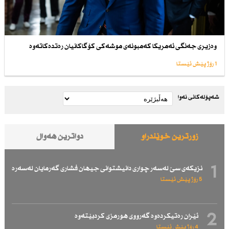
وەزیری جەنگی ئەمریكا كەمبونەی موشەكی كۆگاكانیان رەتدەكاتەوە
1 رۆژ پێش ئێستا
شەپۆلەکانی نەوا
زۆرترین خوێندراو
دواترین هەواڵ
1
نزیكەی سێ لەسەر چواری دانیشتوانی جیهان فشاری گەرمایان لەسەرە
5 رۆژ پێش ئێستا
2
ئێران رەتیكردەوە گەرووی هورمزی كردبێتەوە
4 رۆژ پێش ئێستا