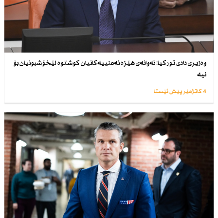
وەزیری دادی توركیا: ئەوانەی هێزە ئەمنییەكانیان كوشتوە لێخۆشبونیان بۆ
نیە
4 کاتژمێر پێش ئێستا