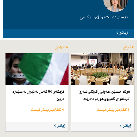
دیسان دەست درێژی سێكسی
زیاتر
عێراق
جیهان
فوئاد حسێن: هەوڵی راگرتنی شەڕو
نزیكەی 50 كەس لە ئێران لە سێدارە
كردنەوەی گەرووی هورمز دەدرێت
دراون
3 کاتژمێر پێش ئێستا
4 کاتژمێر پێش ئێستا
زیاتر
زیاتر