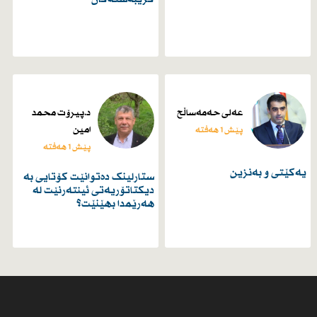
عەلی حەمەساڵح
د.پیرۆت محمد
امین
پێش 1 هەفتە
پێش 1 هەفتە
یەكێتی و بەنزین
ستارلینک دەتوانێت کۆتایی بە
دیکتاتۆریەتی ئینتەرنێت لە
هەرێمدا بهێنێت؟