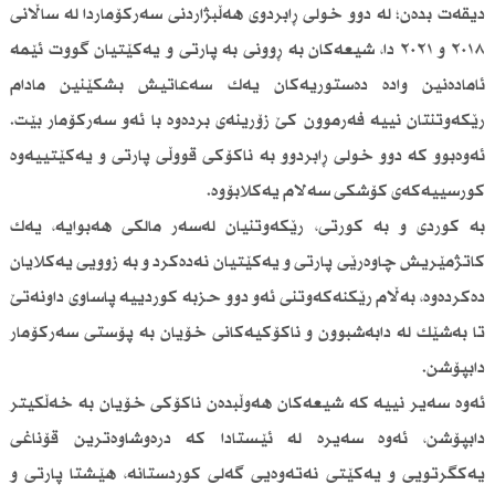
دیقەت بدەن؛ لە دوو خولی ڕابردوی هەڵبژاردنی سەركۆماردا لە ساڵانی
٢٠١٨ و ٢٠٢١ دا، شیعەكان بە ڕوونی بە پارتی و یەكێتیان گووت ئێمە
ئامادەنین وادە دەستوریەكان یەك سەعاتیش بشكێنین مادام
رێكەوتنتان نییە فەرموون كێ زۆرینەی بردەوە با ئەو سەركۆمار بێت.
ئەوەبوو كە دوو خولی ڕابردوو بە ناكۆكی قووڵی پارتی و یەكێتییەوە
كورسییەكەی كۆشكی سەلام یەكلابۆوە.
بە كوردی و بە كورتی، رێكەوتنیان لەسەر مالكی هەبوایە، یەك
كاتژمێریش چاوەرێی پارتی و یەكێتیان نەدەكرد و بە زوویی یەكلایان
دەكردەوە، بەڵام رێكنەكەوتنی ئەو دوو حزبە كوردییە پاساوی داونەتێ
تا بەشێك لە دابەشبوون و ناكۆكیەكانی خۆیان بە پۆستی سەركۆمار
دابپۆشن.
ئەوە سەیر نییە كە شیعەكان هەوڵبدەن ناكۆكی خۆیان بە خەڵكیتر
دابپۆشن، ئەوە سەیرە لە ئێستادا كە درەوشاوەترین قۆناغی
یەكگرتویی و یەكێتی نەتەوەیی گەلی كوردستانە، هێشتا پارتی و