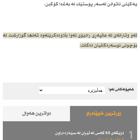
یەكێتی ناتوانن لەسەر پۆستێك لە بەغدا كۆكبن.
ئەو وتارانەی لە ماڵپەڕی رادیۆی نەوا بڵاودەكرێنەوە تەنها گوزارشت لە
بۆچونی نوسەرەكانیان دەكات.
شەپۆلەکانی نەوا
زۆرترین خوێندراو
دواترین هەواڵ
1
نزیكەی 50 كەس لە ئێران لە سێدارە دراون
2 رۆژ پێش ئێستا