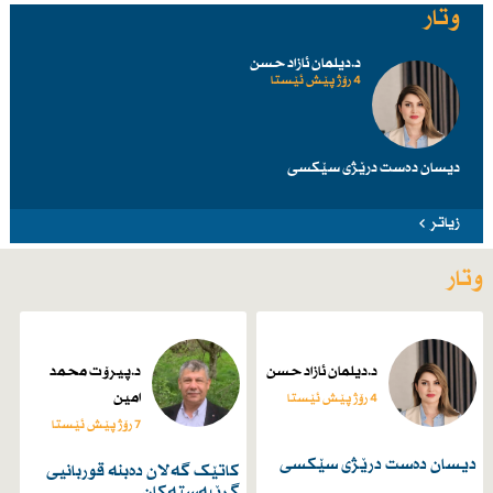
وتار
د.دیلمان ئازاد حسن
4 رۆژ پێش ئێستا
دیسان دەست درێژی سێكسی
زیاتر
وتار
د.دیلمان ئازاد حسن
د.پیرۆت محمد
امین
4 رۆژ پێش ئێستا
7 رۆژ پێش ئێستا
دیسان دەست درێژی سێكسی
کاتێک گەلان دەبنە قوربانیی
گرێبەستەکان