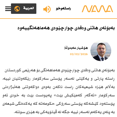
العربية
ڕاستەوخۆ
بەبۆنەی هاتنی وەفدی چوارچێوەی هەماهەنگییەوە
هۆشیار عەبدوڵڵا
02/02/2026
بەبۆنەی هاتنی وەفدی چوارچێوەی هەماهەنگی بۆ هەرێمی كوردستان
ڕاستە پارتی و یەكێتی لەسەر پۆستی سەركۆمار رێكەوتنیان نییە،
بەڵام هێزە شیعیەكان ڕاست ناكەن بەوەی دواكەوتنی هەڵبژاردنی
سەركۆمار «ئەگەر كەمێكیش بێت» پەیوەست بێت بە خودی ئەو
پۆستەوە، كێشەكە پۆستی سەرۆكی حكومەتە كە یەكدەنگی شیعەی
بە پلەی یەكەم لەسەر نییە جگە لە ڤیتۆیەكی بە هێزی سوننە.