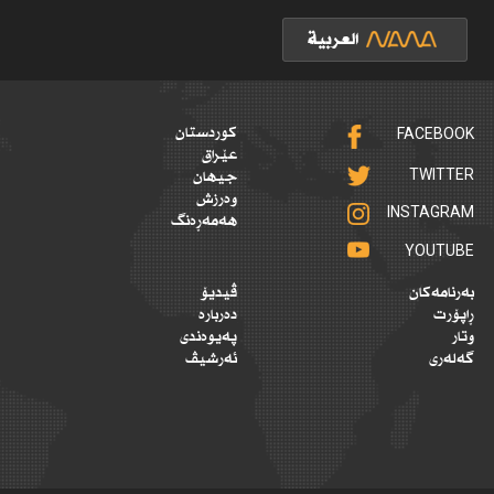
FACEBOOK
کوردستان
عێراق
TWITTER
جیهان
وەرزش
INSTAGRAM
هەمەڕەنگ
YOUTUBE
بەرنامەکان
ڤیدیۆ
ڕاپۆرت
دەربارە
وتار
پەیوەندی
گەلەری
ئەرشیڤ