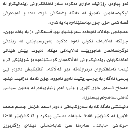
ئەو پیاوەی، ڕۆژانێك هاواری دەکردە سەر ئەنفالکراوانی زیندانیکراو لە
نوگرەسەلمان، ئەمڕۆ لە دادگا، وشەکانی قوت دەدا و نەیدەزانی
قسەکانی خۆی چۆن ببەستێتەوە بە یەكەوە.
عەجاجی جەلاد، ئەوەندە سەرلێشواو بوو، قسەکانی دژ بە یەك بوون..
چونکە لەلایەك نکوڵی لەوە دەکرد، بەرپرسیارێتی لە زیندانی
نوگرەسەلمان هەبووبێت، لەلایەکی دیکە، دەیوت، پێش هێنانی
ئەنفالکراوان، زیندانیکراوانی قەڵاکەمان گواستۆتەوە بۆ شوێنێکی تر و
ئینجا ئەنفالکراوان بردراونەتە نێو قەڵاکە.. کاتێکیش دادوەر لێی
پرسی؛ ئەگەر بەرپرسیارێتیت لەوێ نەبووە، چۆن ئەمە دەزانیت، ئینجا
عەجاج قسەی خۆی گۆڕی و وتی؛ ئەم زانیارییەم لە معاون سیاسی
ئەمنی سەماوەم بیستووە.
دانیشتنی دادگا، کە بە سەرۆکایەتی دادوەر (سعد خزعل جاسم محمد
الامی) لە کاتژمێر 9:45 خولەك دەستی پێکرد و تا کاتژمێر 12:15
خولەکی خایاند... سەرەتا سێ شایەتحاڵی دیکەی ڕزگاربووی