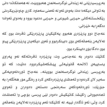
بەرپرسیارێتی لە زیندانی نوگرەسەلمان هەبووبێت، لە هەمانکاتدا دانی
بە تاوانی دیکەدا دەنا، بەوەی ئەو لە ئەمنی سەماوە، کاری چاودێریکردنی
رێکخستنەکانی حیزبی شیوعی و حیزبی دەعوە بووە و بەدوای ئەواندا
دەگەڕا بە خێزانی.
عەجاج دوو پارێزەری هەبوو، یەکێکیان پارێزەرێکی ئافرەت بوو، کە
لەلایەن بنەماڵەکەی بۆی دابینکرابوو و ئەوی دیکەیان پارێزەرێکی پیاو
بوو، دادگا بۆی دابینکرد بوو.
کاتێك دادوەر بە عەجاجی وت؛ پارێزەرە ئافرەتەکە لەو پەراوی
یاساییەی (لائحە قانونیە)ـی پێشکەشیکردووە، دەڵێت؛ کە تۆ
بەرپرسی زیندانی نوگرەسەلمان بوویتە.. عەجاج ئاوڕدانەوەیەکی
سەیر لای کردەوە و تەماشای پارێزەرەکەی کرد و ڕەنگی مۆر هەڵگەڕا، بە
جۆرێك؛ ئاوڕدانەوەکەی سەرەنجی دەستەی دادوەران و تەواوی
ئامادەبووانی ڕاکێشا، کاتێكیش دادوەر لێی پرسی، بۆچی وا تەماشات
کرد، وتی؛ ئەو ئاگادار نییە، لە کاتێکدا ئەم پارێزەرە لەلایەن بنەماڵەی