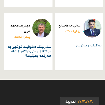
عەلی حەمەساڵح
د.پیرۆت محمد
امین
پێش 1 هەفتە
پێش 1 هەفتە
یەكێتی و بەنزین
ستارلینک دەتوانێت کۆتایی بە
دیکتاتۆریەتی ئینتەرنێت لە
هەرێمدا بهێنێت؟