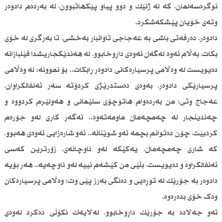
نوگرەسەلمان، کە لە ژنێك و دوو پیاو پێکهاتبوون، لە بەردەم دادوەر
وتەی خۆیان پێشکەشکرد.
دادوەر، دەرفەتی باشی بە عەجاجی تاوانبار بەخشی، تا بەرگری لە خۆی
بکات، بەڵام ئەوە لەگەڵ ئەوەی داڕوخابوو، لە هەندێكجاریشدا فێلبازانە
دەیویست لە وەڵامی پرسیارەکانی دادوەر ڕابکات.. بۆ نموونە؛ لە وەڵامی
پرسیارێکی دادوەر، بەوەی دەستدرێژی کردۆتە سەر ئەنفالکراوان،
عەجاج وتی؛ من بەردەوام هاتوچۆی سلێمانی و هەولێرم کردووە و
چەندینجار لە چەمچەماڵ ماومەتەوە.. ئەگەر کاری لەو جۆرەم
کردبێت، چۆن دەتوانم بچمە ئەو شوێنانە.. ئەو شارەزایی ئەوەی هەبوو،
کە شاری چەمچەماڵ، یەکێكە لەو ناوچانەی، زۆرترین کەسی
ئەنفالکراوە و دەیویست، بڵێی من کێشەم نییە لەو ناوچەیە.. هەر بۆیە
دادوەر بە جۆرێك لە توڕەیی و دەنگی بەرز پێی وت؛ وەڵامی پرسیارەکان
وەک خۆی بدەرەوە.
ئەو جەلادە بە جۆرێك داڕوخابوو، لەلایەك نکۆڵی دەکرد لەوەی