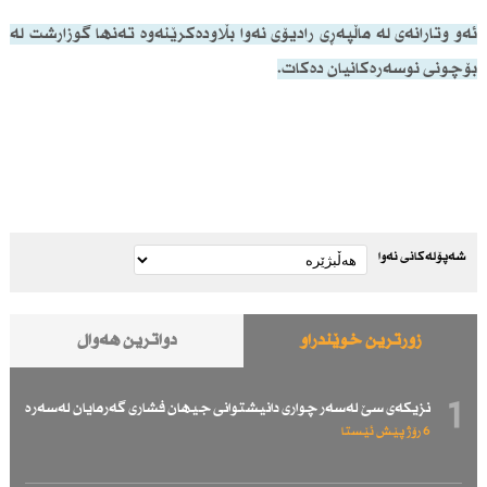
ئەو وتارانەی لە ماڵپەڕی رادیۆی نەوا بڵاودەكرێنەوە تەنها گوزارشت لە
بۆچونی نوسەرەكانیان دەكات.
شەپۆلەکانی نەوا
زۆرترین خوێندراو
دواترین هەواڵ
1
نزیكەی سێ لەسەر چواری دانیشتوانی جیهان فشاری گەرمایان لەسەرە
6 رۆژ پێش ئێستا