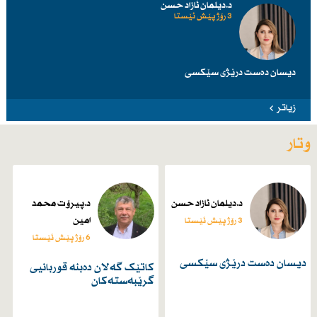
د.دیلمان ئازاد حسن
3 رۆژ پێش ئێستا
دیسان دەست درێژی سێكسی
زیاتر
وتار
د.دیلمان ئازاد حسن
د.پیرۆت محمد
امین
3 رۆژ پێش ئێستا
6 رۆژ پێش ئێستا
دیسان دەست درێژی سێكسی
کاتێک گەلان دەبنە قوربانیی
گرێبەستەکان