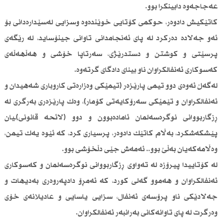
عەجاجەوە دابینکرا بوو.
کاتێكیش دادوەر، حوکمی کۆتایی خوێندەوە وسزایی لەسێدارەدانی بۆ
ئەو جەلادە دەرکرد لە پای ئەنجامدانی تاوانی جینۆساید، لە رێگەی
پرسێتی و کوشتن و دستدرێژی، سەرتاپا خۆشی و هەڵهەڵەی
کەسوکاری ئەنفالکراوان ناو بینای دادگای گرتەوە.
لەگەڵ ئەوەی دوو تیمی پارێزەر (تیمێکی وەزارەتی کاروباری شەهیدان و
ئەنفالکراوان و تێمێکی سەرۆکایەتی کۆمار)، وەك پارێزەری بەرگری لە
ڕزگاربووانی نوگرەسەلمان ئامادەبوون و دوو (لائحە قانونی)ـیان
پێشکەشکرد، بەڵام کاتێك دادوەر، پرسیاری کرد، کە ئێوە یەك تیمن،
وەڵامەکەیان بەڵێ بوو.. ئەمەش جێی دڵخۆشی بوو.
لە کۆتاییدا پیرۆزە لە تەواوی ڕزگاربووانی نوگرەسەلمان و کەسوکاری
ئەنفالکراوان و هەموو گەلی کورد، کە ئەمڕۆ دادپەروەری بەدیهات و
جەلادێكی ناو پرۆسەی ئەنفال، سزایی یاسایی و عادیلانەی خۆی
وەرگرت لە پای تاوانەکانی بەرانبەر ئەنفالکراوان.