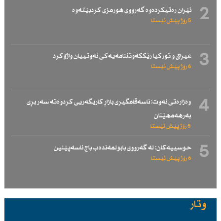
2
ئێران رەتیكردەوە گەرووی هورمزی كردبێتەوە
5 رۆژ پێش ئێستا
3
عیراق و توركیا رێككەوتننامەیەكی نەوتییان واژۆكرد
6 رۆژ پێش ئێستا
4
وەزارەتی نەوت: ناسەقامگیری بازاڕ كاریگەریی كردوەتە سەر بڕی
بەرهەمهێنان
5 رۆژ پێش ئێستا
5
حوسییەكان: لە گەرووی بابولمەندەب باج ناسەپێنین
6 رۆژ پێش ئێستا
وتار