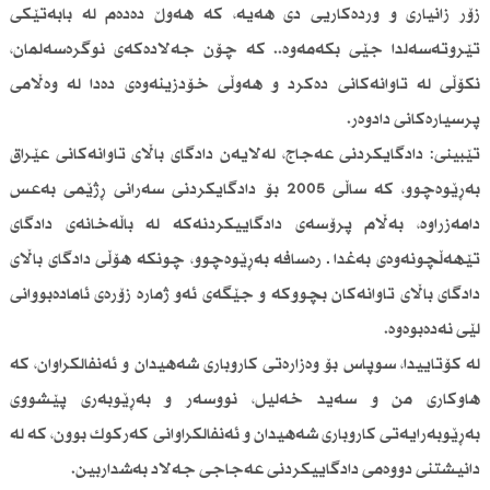
زۆر زانیاری و وردەکاریی دی هەیە، کە هەوڵ دەدەم لە بابەتێکی
تێروتەسەلدا جێی بکەمەوە.. کە چۆن جەلادەکەی نوگرەسەلمان،
نکۆڵی لە تاوانەکانی دەکرد و هەوڵی خۆدزینەوەی دەدا لە وەڵامی
پرسیارەکانی دادوەر.
تێبینی: دادگایکردنی عەجاج، لەلایەن دادگای باڵای تاوانەکانی عێراق
بەڕێوەچوو، کە ساڵی 2005 بۆ دادگایکردنی سەرانی ڕژێمی بەعس
دامەزراوە، بەڵام پرۆسەی دادگاییکردنەکە لە باڵەخانەی دادگای
تێهەڵچونەوەی بەغدا ـ رەسافە بەڕێوەچوو، چونکە هۆڵی دادگای باڵای
دادگای باڵای تاوانەکان بچووکە و جێگەی ئەو ژمارە زۆرەی ئامادەبووانی
لێی نەدەبوەوە.
لە کۆتاییدا، سوپاس بۆ وەزارەتی کاروباری شەهیدان و ئەنفالکراوان، کە
هاوکاری من و سەید خەلیل، نووسەر و بەڕێوبەری پێشووی
بەڕێوبەرایەتی کاروباری شەهیدان و ئەنفالکراوانی کەرکوك بوون، کە لە
دانیشتنی دووەمی دادگاییکردنی عەجاجی جەلاد بەشداربین.