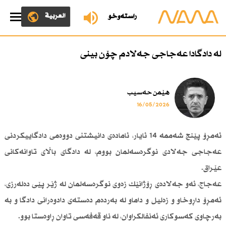
العربية
ڕاستەوخۆ
لە دادگادا عەجاجی جەلادم چۆن بینی
هێمن حەسیب
16/05/2026
ئەمڕۆ پێنج شەممە 14 ئایار، ئامادەی دانیشتنی دووەمی دادگاییکردنی
عەجاجی جەلادی نوگرەسەلمان بووم، لە دادگای باڵای تاوانەکانی
عێراق.
عەجاج، ئەو جەلادەی ڕۆژانێك زەوی نوگرەسەلمان لە ژێر پێی دەلەرزی،
ئەمڕۆ داڕوخاو و زەلیل و داماو لە بەردەم دەستەی دادوەرانی دادگا و بە
بەرچاوی کەسوکاری ئەنفالکراوان، لە ناو قەفەسی تاوان ڕاوەستا بوو.