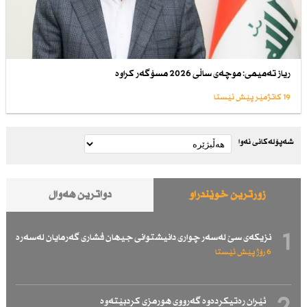
ریاز تەمیمی: موچەی ساڵی 2026 مسۆگەر كراوە
19 کاتژمێر پێش ئێستا
شەپۆلەکانی نەوا
زۆرترین خوێندراو
دواترین هەواڵ
1
نزیكەی سێ لەسەر چواری دانیشتوانی جیهان فشاری گەرمایان لەسەرە
6 رۆژ پێش ئێستا
ئێران رەتیكردەوە گەرووی هورمزی كردبێتەوە