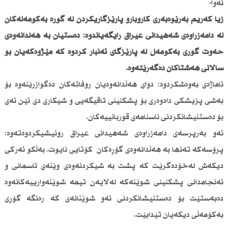
نەوا-
زیا كەریم بەڕێوەبەری كاروبارو پارێزگاریكردن لە گۆڕە بەكۆمەڵەكان
لە دامەزراوەی شەهیدانی عیراق رایگەیاندوە: دەستیان بە هەڵدانەوەی
حەوت گۆڕی بەكۆمەڵ لە پارێزگای ئەنبار كردوە كە مێژوەكەیان بۆ
ساڵانی هەشتاكان دەگەڕێتەوە.
ئاماژەی بەوەشكردوە: دوای هەڵدانەوەیان روفاتەكان دەگوازرێنەوە بۆ
بەشی پزیشكی دادوەری بۆ پشكنینی تاقیگەیی و شیكاری دی ئێن ئەی
بۆ دەستنیشانكردنی ناسنامەی قوربانییەكان.
ئەو بەرپرسەی دامەزراوەی شەهیدانی عیراق رونیشیكردوەتەوە:
پرۆسەكە تەنها بە هەڵدانەوەی گۆڕەكان كۆتایی نایوت، بەڵكو ئەركی
دیكەش لەخۆدەگرێت كە پشت بە شیكردنەوەی وێنەی ئاسمانی و
ئەنجامدانی پشكنینی شوێنەكە لەلایەن تیمە شوێنەوارییەكانەوە
دەبەستێت بۆ دەستنیشانكردنی ئەو شوێنانەی كە رەنگە گۆڕی
بەكۆمەڵی دیكەیان تێدابێت.