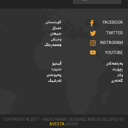
FACEBOOK
کوردستان
عێراق
TWITTER
جیهان
وەرزش
INSTAGRAM
هەمەڕەنگ
YOUTUBE
بەرنامەکان
ڤیدیۆ
ڕاپۆرت
دەربارە
وتار
پەیوەندی
گەلەری
ئەرشیڤ
COPYRIGHT © 2017 - RADIO NAWA. DESIGNED AND DEVELOPED BY
AVESTA
GROUP