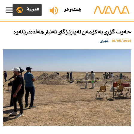
العربية
ڕاستەوخۆ
حەوت گۆڕی بەكۆمەڵ لەپارێزگای ئەنبار هەڵدەدرێنەوە
16/05/2026
عێراق