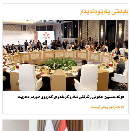
بابەتی پەیوەندیدار
فوئاد حسێن: هەوڵی راگرتنی شەڕو كردنەوەی گەرووی هورمز دەدرێت
14 کاتژمێر پێش ئێستا