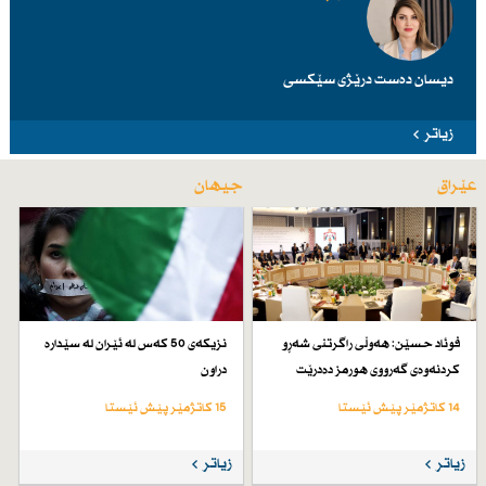
دیسان دەست درێژی سێكسی
زیاتر
عێراق
جیهان
فوئاد حسێن: هەوڵی راگرتنی شەڕو
نزیكەی 50 كەس لە ئێران لە سێدارە
كردنەوەی گەرووی هورمز دەدرێت
دراون
14 کاتژمێر پێش ئێستا
15 کاتژمێر پێش ئێستا
زیاتر
زیاتر