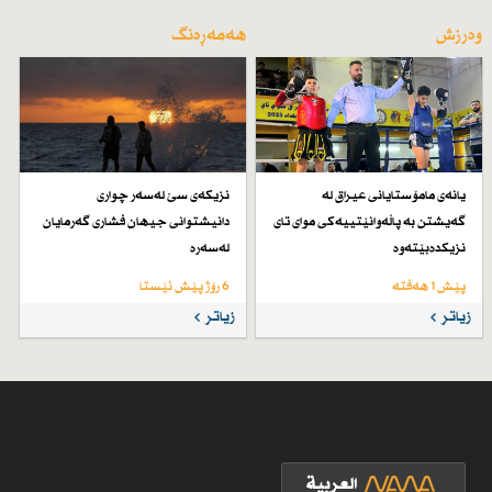
وەرزش
هەمەڕەنگ
یانەی مامۆستایانی عیراق لە
نزیكەی سێ لەسەر چواری
گەیشتن بە پاڵەوانێتییەكی موای تای
دانیشتوانی جیهان فشاری گەرمایان
نزیكدەبێتەوە
لەسەرە
پێش 1 هەفتە
6 رۆژ پێش ئێستا
زیاتر
زیاتر