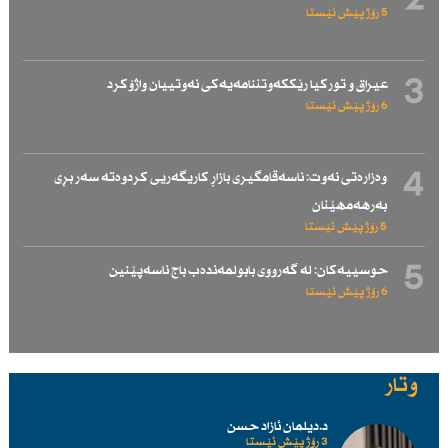
2
5 رۆژ پێش ئێستا
3
عیراق و توركیا رێككەوتننامەیەكی نەوتییان واژۆكرد
6 رۆژ پێش ئێستا
4
وەزارەتی نەوت: ناسەقامگیری بازاڕ كاریگەریی كردوەتە سەر بڕی
بەرهەمهێنان
5 رۆژ پێش ئێستا
5
حوسییەكان: لە گەرووی بابولمەندەب باج ناسەپێنین
6 رۆژ پێش ئێستا
وتار
د.دیلمان ئازاد حسن
3 رۆژ پێش ئێستا