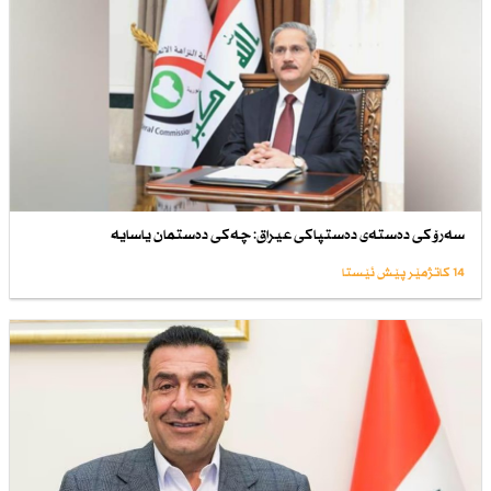
سەرۆكی دەستەی دەستپاكی عیراق: چەكی دەستمان یاسایە
14 کاتژمێر پێش ئێستا