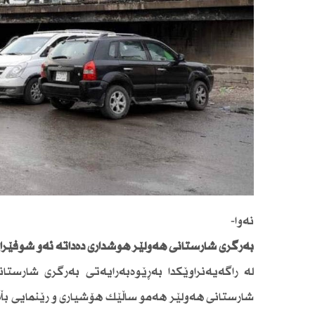
نەوا-
بەرگری شارستانی هەولێر هۆشداری دەداتە ئەو شۆفێران
لە راگەیەنراوێكدا بەڕێوەبەرایەتی بەرگری شارستا
شارستانی هەولێر هەمو ساڵێك هۆشیاری و رێنمایی بڵا