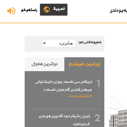
العربية
ەیوەندی
ڕاستەوخۆ
شەپۆلەکانی نەوا
زۆرترین خوێندراو
دواترین هەواڵ
1
نزیكەی سێ لەسەر چواری دانیشتوانی
جیهان فشاری گەرمایان لەسەرە
5 رۆژ پێش ئێستا
2
ئێران رەتیكردەوە گەرووی هورمزی
كردبێتەوە