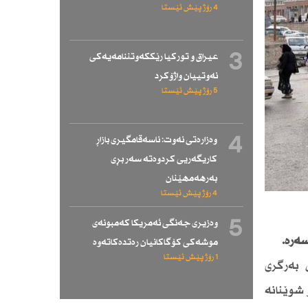
4 رۆژ پێش ئێستا
3
عیراق و توركیا رێككەوتننامەیەكی
نەوتییان واژۆكرد
5 رۆژ پێش ئێستا
4
وەزارەتی نەوت: ناسەقامگیری بازاڕ
كاریگەریی كردوەتە سەر بڕی
بەرهەمهێنان
4 رۆژ پێش ئێستا
5
وەزیری جەنگی ئەمریكا كەمبونەی
سەرە.
موشەكی كۆگاكانیان رەتدەكاتەوە
1 رۆژ پێش ئێستا
 بەرگری
 شوێنانە