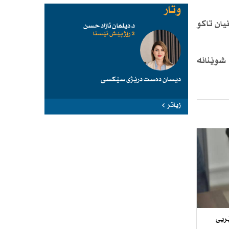
وتار
یان تاكو
د.دیلمان ئازاد حسن
2 رۆژ پێش ئێستا
شوێنانە
دیسان دەست درێژی سێكسی
زیاتر
ێریی