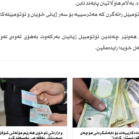
 بەڵام هاوڵاتیان پابەند نابن.
ۆتۆمبێل رانەگرن كە مەترسییە بۆ سەر ژیانی خۆیان و ئۆتۆمبێلەكان
ری هەولێر چەندین ئۆتۆمبێل زیانیان بەركەوت بەهۆی ئەوەی لەو 
ەڵ خۆیدا رایدەماڵین.
ادەكارییەك بۆ دابەشكردنی موچەی
وەزارەتی ناوخۆی هەرێم مۆڵەتی شوف
وردستان كراوە"
دیجیتاڵی بەفەرمی پەسەند كرد