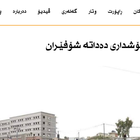
ان
ڕاپۆرت
وتار
گەلەری
ڤیدیۆ
دەربارە
پ
شداری دەداتە شۆفێران