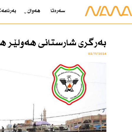
سەرەتا
هەواڵ
بەرنامەک
بەرگری شارستانی هەولێر هۆ
02/11/2024