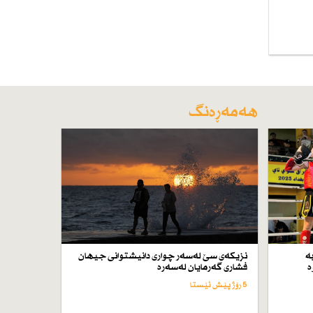
هەمەڕەنگ
ە
نزیكەی سێ لەسەر چواری دانیشتوانی جیهان
ە
فشاری گەرمایان لەسەرە
5 رۆژ پێش ئێستا