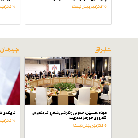
10 کاتژمێر پێش ئێستا
10 کاتژمێر پێش ئێستا
عێراق
جیهان
فوئاد حسێن: هەوڵی راگرتنی شەڕو كردنەوەی
نزیكەی 50 كەس لە ئێران لە سێدارە دراون
گەرووی هورمز دەدرێت
10 کاتژمێر پێش ئێستا
9 کاتژمێر پێش ئێستا