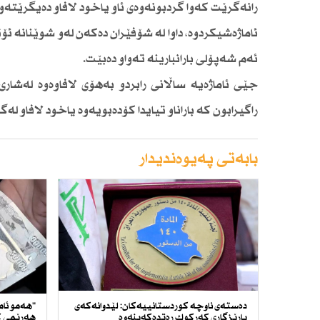
رانەگرێت كەوا گردبونەوەی ئاو یاخود لافاو دەیگرێتەوە،
ئاماژەشیكردوە، داوا لە شۆفێران دەكەن لەو شوێنانە ئ
ئەم شەپۆلی بارانبارینە تەواو دەبێت.
جێی ئاماژەیە ساڵانی رابردو بەهۆی لافاوەوە لەشا
راگیرابون كە باراناو تیایدا كۆدەبویەوە یاخود لافاو لەگ
بابەتی پەیوەندیدار
دەستەی ناوچە كوردستانییەكان: لێدوانەكەی
"هەمو ئام
پارێزگاری كەركوك رەتدەكەینەوە
هەرێمی ك