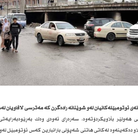
ەی ئۆتۆمبێلەكانیان لەو شوێنانە رادەگرن كە مەترسی لافاویان لە
نی هەولێر بڵاویكردۆتەوە، سەرەڕای ئەوەی وەك بەڕێوەبەرایەتی
و دەكەینەوە لەكاتی هاتنی شەپۆلی بارانبارین كەس ئۆتۆمبێل لەو