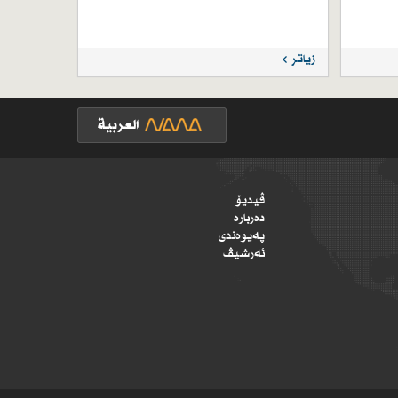
زیاتر
ڤیدیۆ
دەربارە
پەیوەندی
ئەرشیڤ