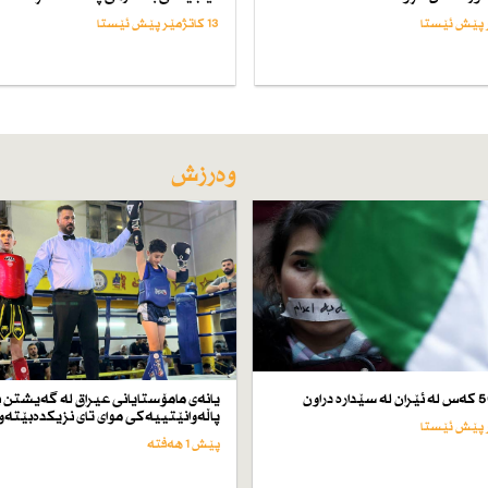
13 کاتژمێر پێش ئێستا
وەرزش
یانەی مامۆستایانی عیراق لە گەیشتن ب
پاڵەوانێتییەكی موای تای نزیكدەبێتەو
پێش 1 هەفتە