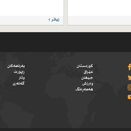
زیاتر
کوردستان
بەرنامەکان
عێراق
ڕاپۆرت
جیهان
وتار
وەرزش
گەلەری
هەمەڕەنگ