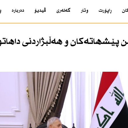
ان
ڕاپۆرت
وتار
گەلەری
ڤیدیۆ
دەربارە
پ
 پێشهاتەكان و هەڵبژاردنی داهاتو