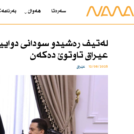
سەرەتا
هەواڵ
بەرنامەک
لەتیف رەشیدو سودانی دوایین
عیراق تاوتوێ دەكەن
12/08/2025
عێراق