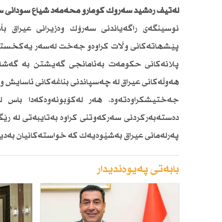
لەتیف رەشید سەرۆك كۆمارو محەمەد شیاع سودانی سەرۆ
نوسینگەی راگەیاندنی سەرۆك وەزیرانی عیراق بڵا
پێشهاتەكانی وڵات كراوەو جەخت لەسەر یەكخستنی 
پلانەكانی حكومەت بەئامانجی گەیشتن بە گەشەپێ
هەوڵەكانی عیراق لە چەسپاندنی بناغەكانی ئاسایش و س
جەختیشكراوەتەوە، هەر لەكۆبونەوەكەدا باس لەئ
دەستەبەركردنی سەركەوتنی كراوە بەتایبەتی لە رێگەی 
پەرلەمانی عیراق بەشێوەیەك كە خواستەكانیان بەدی
بابەتی پەیوەندیدار