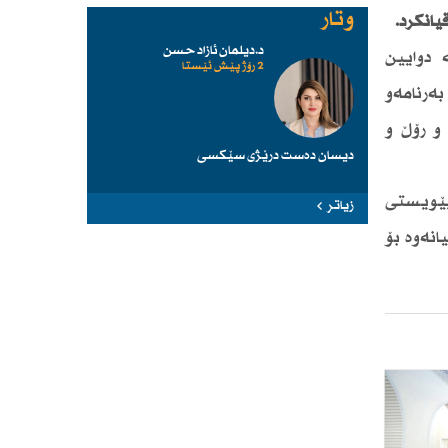
وتار
یانكرد.
د.دیلمان ئازاد حسن
 دوایین
2 رۆژ پێش ئێستا
ەرنامەو
و رۆڵ و
دیسان دەست درێژی سێكسی
پێویستی
زیاتر
انەوە بۆ