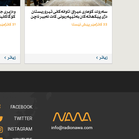
سەرۆك كۆماری عیراق: تاوانەكانی تیرۆریستان
وەزیری ج
دژی پێكهاتەكان بەتێپەربونی كات لەبیر ناچن
كۆگاكانیا
22 کاتژمێر پێش ئێستا
21 کاتژمێر پێش ئێستا
زیاتر
زیاتر
FACEBOOK
TWITTER
INSTAGRAM