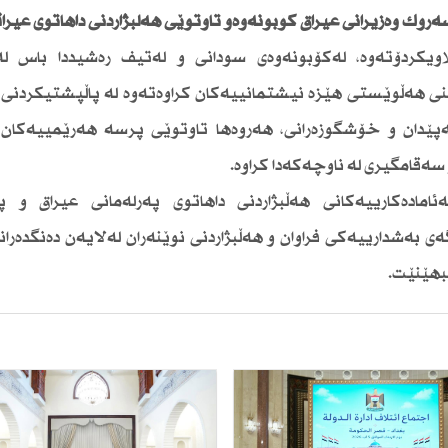
ك وەزیرانی عیراق كۆبونەوەو تاوتوێی هەڵبژاردنی داهاتوی عیراق
ویكردۆتەوە، لەكۆبونەوەی سودانی و لەتیف رەشیددا باس لە
هەڵوێستی هێزە نیشتمانییەكان كراوەتەوە لە پاڵپشتیكردنی ب
دان و خۆشگوزەرانی، هەروەها تاوتوێی پرسە هەرێمییەكان 
ەقامگیری لە ناوچەكەدا كراوە.
امادەكارییەكانی هەڵبژاردنی داهاتوی پەرلەمانی عیراق و 
بەشدارییەكی فراوان و هەڵبژاردنی نوێنەران لەلایەن دەنگدەرانی
بهێنێت.