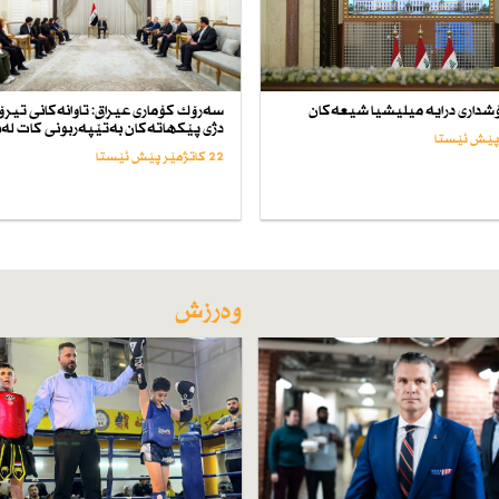
شداری درایە میلیشیا شیعەكان
سەرۆك كۆماری عیراق: تاوانەكانی تیر
دژی پێكهاتەكان بەتێپەربونی كات لەب
22 کاتژمێر پێش ئێستا
وەرزش