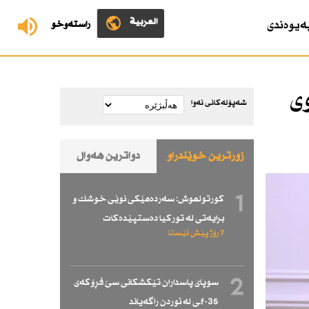
العربية
ەیوەندی
ڕاستەوخۆ
ی
شەپۆلەکانی نەوا
زۆرترین خوێندراو
دواترین هەواڵ
1
كورتولموش: سەردەمێكی نوێی خوشك و
برایەتی لە توركیا دەستپێدەكات
7 رۆژ پێش ئێستا
2
سوپای پاسداران تێكشكانی سێ فڕۆكەی
f-35ـی لە ئوردن راگەیاند