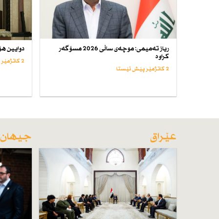
ریاز تەمیمی: موچەی ساڵی 2026 مسۆگەر
دوایین هۆ
كراوە
2 کاتژمێر پێش ئێستا
2 کاتژمێر پێش ئێستا
عێراق
جیهان