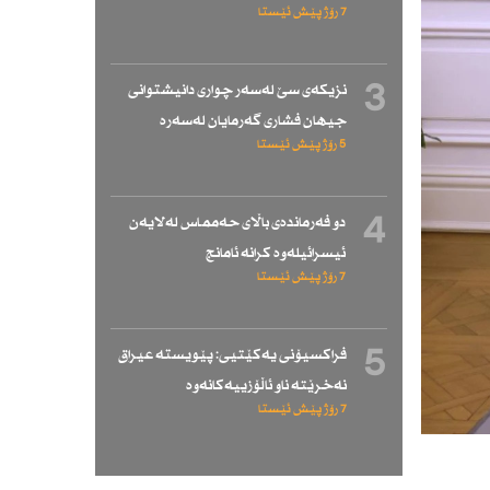
7 رۆژ پێش ئێستا
3
نزیكەی سێ لەسەر چواری دانیشتوانی
جیهان فشاری گەرمایان لەسەرە
5 رۆژ پێش ئێستا
4
دو فەرماندەی باڵای حەممـاس لەلایەن
ئیسرائیلەوە كرانە ئامانج
7 رۆژ پێش ئێستا
5
فراكسیۆنی یەكێتیی: پێویستە عیراق
نەخرێتە ناو ئاڵۆزییەكانەوە
7 رۆژ پێش ئێستا