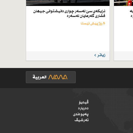
ە
نزیكەی سێ لەسەر چواری دانیشتوانی جیهان
ە
فشاری گەرمایان لەسەرە
5 رۆژ پێش ئێستا
زیاتر
ڤیدیۆ
دەربارە
پەیوەندی
ئەرشیڤ