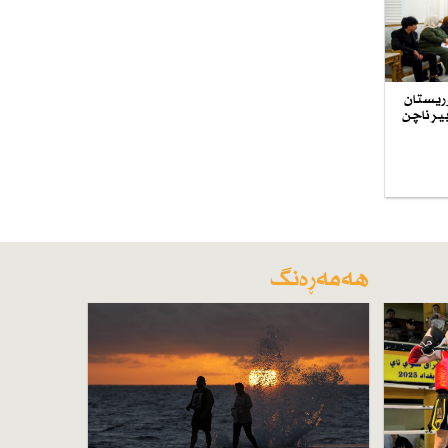
ۆریستان
یر ناچن
هەمەڕەنگ