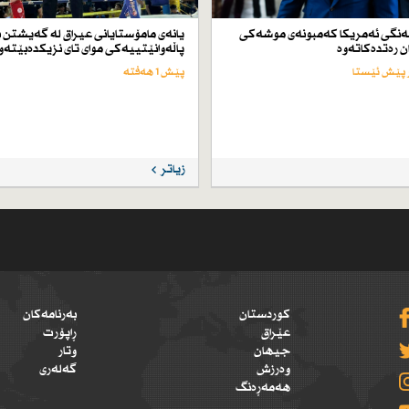
ەنگی ئەمریكا كەمبونەی موشەكی
یانەی مامۆستایانی عیراق لە گەیشتن ب
ن رەتدەكاتەوە
پاڵەوانێتییەكی موای تای نزیكدەبێتەو
پێش 1 هەفتە
زیاتر
کوردستان
بەرنامەکان
عێراق
ڕاپۆرت
جیهان
وتار
وەرزش
گەلەری
هەمەڕەنگ