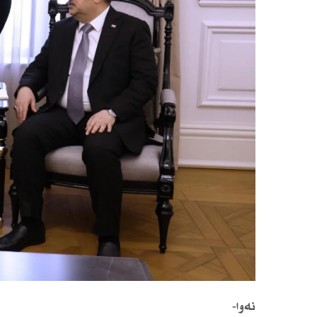
نەوا-