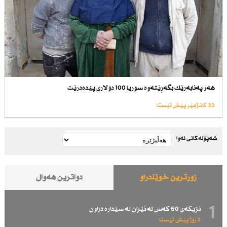
هەر پەنابەرێك بگەڕێتەوە سوریا 100 دۆلاری پێدەدرێت
22 کاتژمێر پێش ئێستا
شەپۆلەکانی نەوا
زۆرترین خوێندراو
دواترین هەواڵ
1
نزیكەی 50 كەس لە ئێران لە سێدارە دراون
3 رۆژ پێش ئێستا