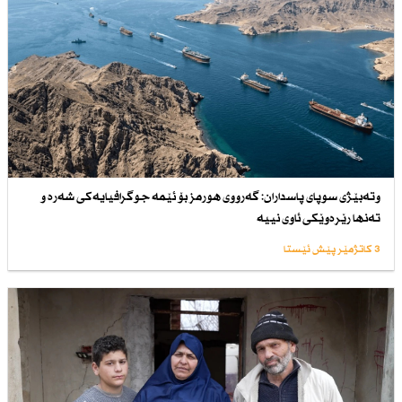
وتەبێژی سوپای پاسداران: گەرووی هورمز بۆ ئێمە جوگرافیایەكی شەرە و
تەنها رێرەوێكی ئاوی نییە
3 کاتژمێر پێش ئێستا