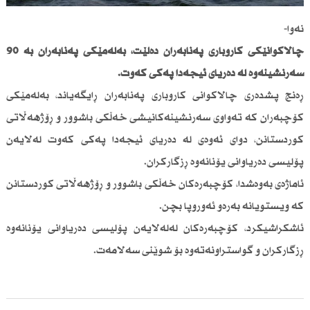
نەوا-
چالاكوانێكی كاروباری پەنابەران دەڵێت، بەلەمێكی پەنابەران بە 90
سەرنشینەوە لە دەریای ئیجەدا پەكی كەوت.
ڕەنج پشدەری چالاكوانی كاروباری پەنابەران ڕایگەیاند، بەلەمێكی
كۆچبەران كە تەواوی سەرنشینەكانیشی خەڵكی باشوور و ڕۆژهەڵاتی
كوردستانن، دوای ئەوەی لە دەریای ئیجەدا پەكی كەوت لەلایەن
پۆلیسی دەریاوانی یۆنانەوە ڕزگاركران.
ئاماژەی بەوەشدا، كۆچبەرەكان خەڵكی باشوور و ڕۆژهەڵاتی كوردستانن
كە ویستویانە بەرەو ئەوروپا بچن.
ئاشكراشیكرد، كۆچبەرەكان لەلەلایەن پۆلیسی دەریاوانی یۆنانەوە
ڕزگاركران و گواستراونەتەوە بۆ شوێنی سەلامەت.