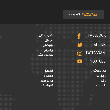
FACEBOOK
کوردستان
عێراق
TWITTER
جیهان
وەرزش
INSTAGRAM
هەمەڕەنگ
YOUTUBE
بەرنامەکان
ڤیدیۆ
ڕاپۆرت
دەربارە
وتار
پەیوەندی
گەلەری
ئەرشیڤ