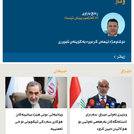
وتار
ڕەنج باراوی
21 کاتژمێر پێش ئێستا
دۆشاومژە ئێمەی کردووە بەکۆیلەی ئابووری
زیاتر
عێراق
جیهان
وەزیری نەوتی عیراق: سەرەڕای
ویلایەتی: بونی هێزە بیانییەكان
ئاستەنگەكان بەرهەمی نەوتیی بۆ
هۆكاری سەرەكی تێكچونی دۆخی
هاوڵاتیان دابین كراوە
ئەمنییە