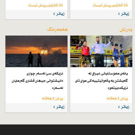
23 کاتژمێر پێش ئێستا
22 کاتژمێر پێش ئێستا
زیاتر
زیاتر
وەرزش
هەمەڕەنگ
یانەی مامۆستایانی عیراق لە
نزیكەی سێ لەسەر چواری
گەیشتن بە پاڵەوانێتییەكی موای تای
دانیشتوانی جیهان فشاری گەرمایان
نزیكدەبێتەوە
لەسەرە
پێش 2 هەفتە
پێش 2 هەفتە
زیاتر
زیاتر