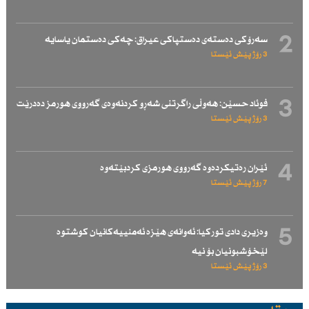
2
سەرۆكی دەستەی دەستپاكی عیراق: چەكی دەستمان یاسایە
3 رۆژ پێش ئێستا
3
فوئاد حسێن: هەوڵی راگرتنی شەڕو كردنەوەی گەرووی هورمز دەدرێت
3 رۆژ پێش ئێستا
4
ئێران رەتیكردەوە گەرووی هورمزی كردبێتەوە
7 رۆژ پێش ئێستا
5
وەزیری دادی توركیا: ئەوانەی هێزە ئەمنییەكانیان كوشتوە
لێخۆشبونیان بۆ نیە
3 رۆژ پێش ئێستا