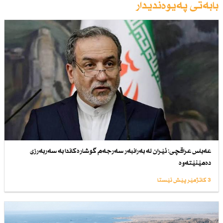
بابەتی پەیوەندیدار
عەباس عراقچی: ئێران لە بەرانبەر سەرجەم گوشارەكاندا بە سەربەرزی
دەمێنێتەوە
3 کاتژمێر پێش ئێستا