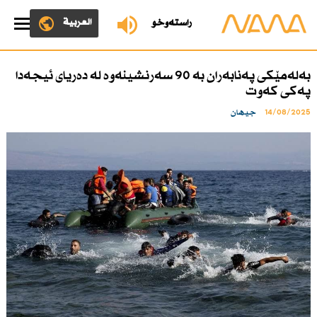
العربية
ڕاستەوخۆ
بەلەمێكی پەنابەران بە 90 سەرنشینەوە لە دەریای ئیجەدا
پەكی كەوت
14/08/2025
جیهان