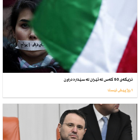
نزیكەی 50 كەس لە ئێران لە سێدارە دراون
1 رۆژ پێش ئێستا