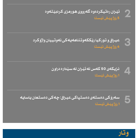
2
ئێران رەتیكردەوە گەرووی هورمزی كردبێتەوە
5 رۆژ پێش ئێستا
3
عیراق و توركیا رێككەوتننامەیەكی نەوتییان واژۆكرد
6 رۆژ پێش ئێستا
4
نزیكەی 50 كەس لە ئێران لە سێدارە دراون
1 رۆژ پێش ئێستا
5
سەرۆكی دەستەی دەستپاكی عیراق: چەكی دەستمان یاسایە
1 رۆژ پێش ئێستا
وتار