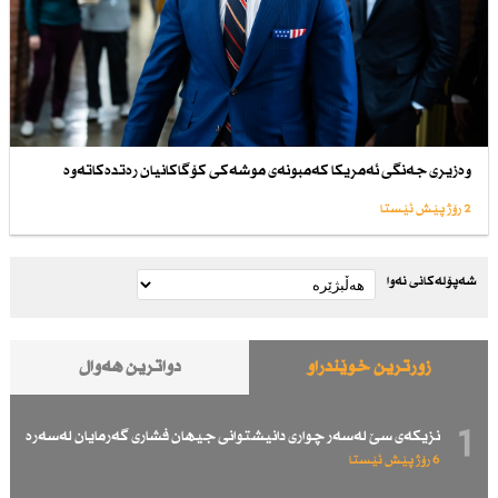
وەزیری جەنگی ئەمریكا كەمبونەی موشەكی كۆگاكانیان رەتدەكاتەوە
2 رۆژ پێش ئێستا
شەپۆلەکانی نەوا
زۆرترین خوێندراو
دواترین هەواڵ
1
نزیكەی سێ لەسەر چواری دانیشتوانی جیهان فشاری گەرمایان لەسەرە
6 رۆژ پێش ئێستا