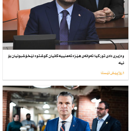
وەزیری دادی توركیا: ئەوانەی هێزە ئەمنییەكانیان كوشتوە لێخۆشبونیان بۆ
نیە
1 رۆژ پێش ئێستا