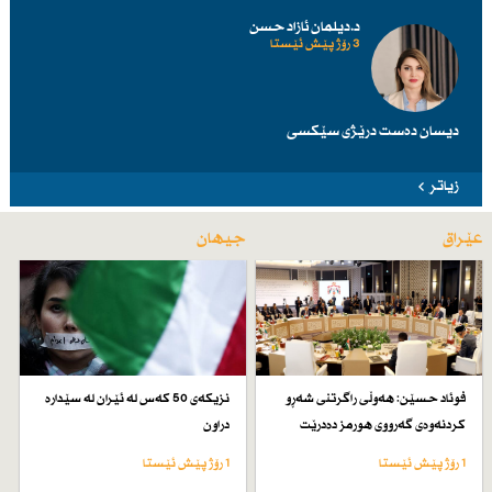
د.دیلمان ئازاد حسن
3 رۆژ پێش ئێستا
دیسان دەست درێژی سێكسی
زیاتر
عێراق
جیهان
فوئاد حسێن: هەوڵی راگرتنی شەڕو
نزیكەی 50 كەس لە ئێران لە سێدارە
كردنەوەی گەرووی هورمز دەدرێت
دراون
1 رۆژ پێش ئێستا
1 رۆژ پێش ئێستا