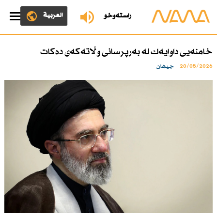
العربية
ڕاستەوخۆ
خامنەیی داوایەك لە بەرپرسانی وڵاتەكەی دەكات
20/05/2026
جیهان