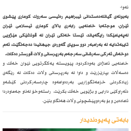
نەوا-
بەبۆنەی گیانلەدەستدانی ئیبراهیم رەئیسی سەرۆك كۆماری پێشوی
ئێران، موجتەبا خامنەیی رابەری باڵای كۆماری ئیسلامی ئێران
لەپەیامێكدا رایگەیاند، ئێستا خەڵكی ئێران لە قۆناغێكی مێژویی
تایبەتدایە لە بەرامبەر دوو سوپای گەورەی جیهانیدا دەجەنگێت، ئەم
دۆخەش ئەركی سەرشانی سەرجەم بەرپرسانی وڵات قورستر دەكات.
خامنەیی ئاماژەی بەوەكردوە، پێویستە یەكگرتویی نێوان خەڵك و
دەسەڵات بپارێزرێت و داوا لە بەرپرسانی وڵات دەكات لە رێگەی
زیادكردنی خزمەتگوزاریی بەردەوامەوە چارەسەركردنی كێشەو
دڵەڕاوكێی دارایی و بژێویی خەڵك بكرێت، راستەوخۆ لەناو جەماوەردا
ئامادەبن و بۆ بەرەوپێشچونی وڵات هەنگاو بنێن.
بابەتی پەیوەندیدار