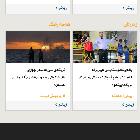
زیاتر
زیاتر
وەرزش
هەمەڕەنگ
یانەی مامۆستایانی عیراق لە
نزیكەی سێ لەسەر چواری
گەیشتن بە پاڵەوانێتییەكی موای تای
دانیشتوانی جیهان فشاری گەرمایان
نزیكدەبێتەوە
لەسەرە
پێش 1 هەفتە
6 رۆژ پێش ئێستا
زیاتر
زیاتر