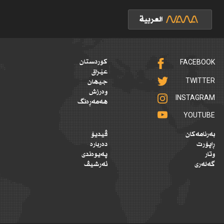
FACEBOOK
کوردستان
عێراق
TWITTER
جیهان
وەرزش
INSTAGRAM
هەمەڕەنگ
YOUTUBE
بەرنامەکان
ڤیدیۆ
ڕاپۆرت
دەربارە
وتار
پەیوەندی
گەلەری
ئەرشیڤ