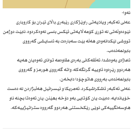
نەوا-
عەلی ئەكبەر ویلایەتی راوێژكاری رێبەری باڵای ئێران بۆ كاروباری
نێودەوڵەتی لە تۆڕی كۆمەڵایەتی ئێكس باسی لەوەكردوە، نابێت دوژمن
تووشی لێكدانەوەی هەڵە بێت سەبارەت بە ئاسایشی گەرووی
بابولمەندەب.
ئاماژەی بەوەشدا، ئەڵقەكانی بەرەی مقاوەمە توانای ئەوەیان هەیە
هەردوو ڕێڕەوە ئاوییە گرنگەكە، واتە گەرووی هورمز و گەرووی
بابولمەندەب بەڕووی هاتوچۆدا دابخەن.
عەلی ئەكبەر ئاشكراشیكرد، ئەمریكا و ئیسرائیل هەڵبژاردن لە دەست
خۆیاندایە، دەبێت یان كۆتایی بەو دۆخە بهێنن، یان ئەوەتا بچنە ناو
هاوسەنگییەكی نوێی رێكخستنی هەردوو گەرووە ستراتیژییەكە.