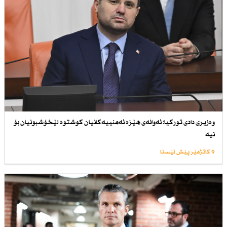
وەزیری دادی توركیا: ئەوانەی هێزە ئەمنییەكانیان كوشتوە لێخۆشبونیان بۆ
نیە
9 کاتژمێر پێش ئێستا