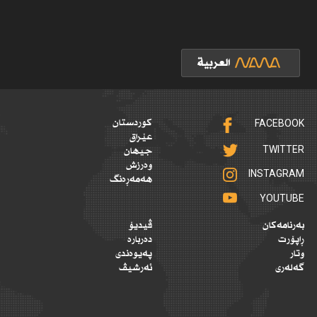
FACEBOOK
کوردستان
عێراق
TWITTER
جیهان
وەرزش
INSTAGRAM
هەمەڕەنگ
YOUTUBE
بەرنامەکان
ڤیدیۆ
ڕاپۆرت
دەربارە
وتار
پەیوەندی
گەلەری
ئەرشیڤ