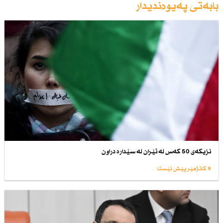
بابەتی پەیوەندیدار
نزیكەی 50 كەس لە ئێران لە سێدارە دراون
9 کاتژمێر پێش ئێستا