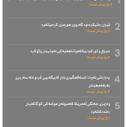
1
5 رۆژ پێش ئێستا
2
ئێران رەتیكردەوە گەرووی هورمزی كردبێتەوە
4 رۆژ پێش ئێستا
3
عیراق و توركیا رێككەوتننامەیەكی نەوتییان واژۆكرد
5 رۆژ پێش ئێستا
4
وەزارەتی نەوت: ناسەقامگیری بازاڕ كاریگەریی كردوەتە سەر بڕی
بەرهەمهێنان
4 رۆژ پێش ئێستا
5
وەزیری جەنگی ئەمریكا كەمبونەی موشەكی كۆگاكانیان
رەتدەكاتەوە
1 رۆژ پێش ئێستا