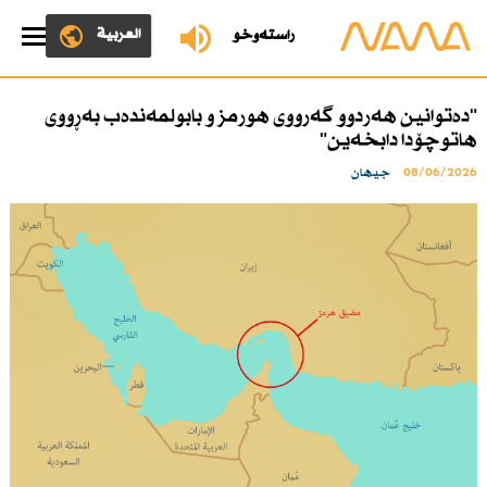
العربية
ڕاستەوخۆ
"دەتوانین هەردوو گەرووی هورمز و بابولمەندەب بەڕووی
هاتوچۆدا دابخەین"
08/06/2026
جیهان