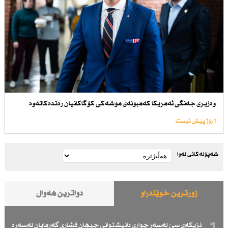
وەزیری جەنگی ئەمریكا كەمبونەی موشەكی كۆگاكانیان رەتدەكاتەوە
1 رۆژ پێش ئێستا
شەپۆلەکانی نەوا
زۆرترین خوێندراو
دواترین هەواڵ
نزیكەی سێ لەسەر چواری دانیشتوانی جیهان فشاری گەرمایان لەسەرە