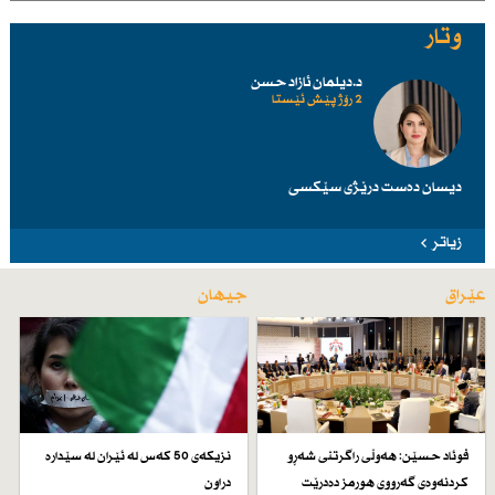
وتار
د.دیلمان ئازاد حسن
2 رۆژ پێش ئێستا
دیسان دەست درێژی سێكسی
زیاتر
عێراق
جیهان
فوئاد حسێن: هەوڵی راگرتنی شەڕو
نزیكەی 50 كەس لە ئێران لە سێدارە
كردنەوەی گەرووی هورمز دەدرێت
دراون