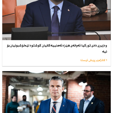
وەزیری دادی توركیا: ئەوانەی هێزە ئەمنییەكانیان كوشتوە لێخۆشبونیان بۆ
نیە
1 کاتژمێر پێش ئێستا