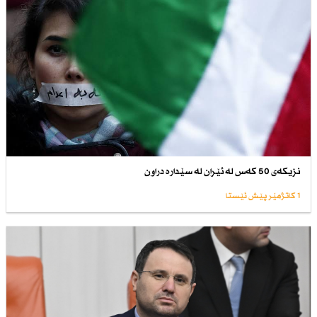
نزیكەی 50 كەس لە ئێران لە سێدارە دراون
1 کاتژمێر پێش ئێستا