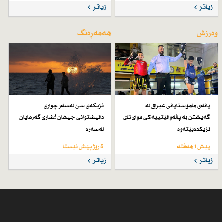
زیاتر
زیاتر
وەرزش
هەمەڕەنگ
یانەی مامۆستایانی عیراق لە
نزیكەی سێ لەسەر چواری
گەیشتن بە پاڵەوانێتییەكی موای تای
دانیشتوانی جیهان فشاری گەرمایان
نزیكدەبێتەوە
لەسەرە
پێش 1 هەفتە
5 رۆژ پێش ئێستا
زیاتر
زیاتر