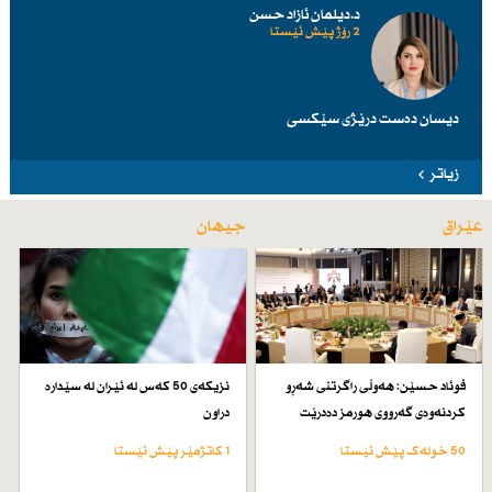
د.دیلمان ئازاد حسن
2 رۆژ پێش ئێستا
دیسان دەست درێژی سێكسی
زیاتر
عێراق
جیهان
فوئاد حسێن: هەوڵی راگرتنی شەڕو
نزیكەی 50 كەس لە ئێران لە سێدارە
كردنەوەی گەرووی هورمز دەدرێت
دراون
50 خولەک پێش ئێستا
1 کاتژمێر پێش ئێستا