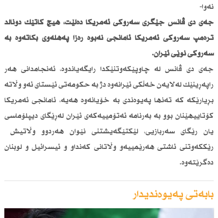
نەوا-
جەی دی ڤانس جێگری سەرۆكی ئەمریكا دەڵێت، هیچ كاتێك دۆناڵد
ترەمپ سەرۆكی ئەمریكا ئامانجی نەبوە رەزا پەهلەوی بكاتەوە بە
سەرۆكی نوێی ئێران.
جەی دی ڤانس لە چاوپێكەوتنێكدا رایگەیاندوە، ئەنجامدانی هەر
راپەڕینێك لەلایەن خەڵكی ئێرانەوە دژ بە حكومەتی ئێستای ئەو وڵاتە
بڕیارێكە كە تەنها پەیوەندی بە خۆیانەوە هەیە، ئامانجی ئەمریكا
كۆتاییهێنان بوو بە بەرنامە ئەتۆمییەكەی ئێران لەڕێگای دیپلۆماسی
یان رێگای سەربازیی، لێكتێگەیشتنی نێوان هەردوو وڵاتیش
رێككەوتنی ئاشتی هەرێمییەو وڵاتانی كەنداو و ئیسرائیل و لوبنان
دەگرێتەوە.
بابەتی پەیوەندیدار