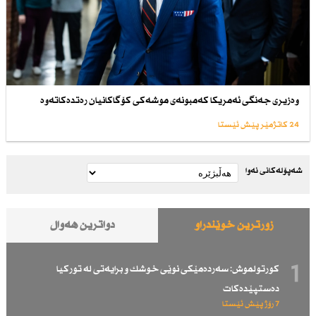
وەزیری جەنگی ئەمریكا كەمبونەی موشەكی كۆگاكانیان رەتدەكاتەوە
24 کاتژمێر پێش ئێستا
شەپۆلەکانی نەوا
زۆرترین خوێندراو
دواترین هەواڵ
1
كورتولموش: سەردەمێكی نوێی خوشك و برایەتی لە توركیا
دەستپێدەكات
7 رۆژ پێش ئێستا