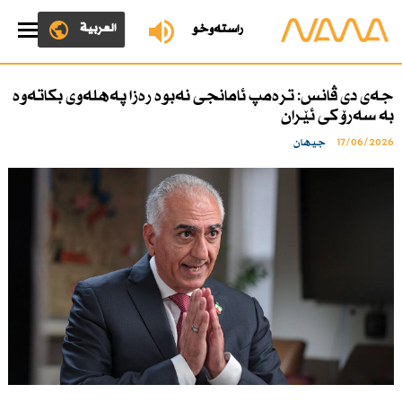
العربية
ڕاستەوخۆ
جەی دی ڤانس: ترەمپ ئامانجی نەبوە رەزا پەهلەوی بكاتەوە
بە سەرۆكی ئێران
17/06/2026
جیهان