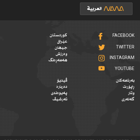
FACEBOOK
کوردستان
عێراق
TWITTER
جیهان
وەرزش
INSTAGRAM
هەمەڕەنگ
YOUTUBE
بەرنامەکان
ڤیدیۆ
ڕاپۆرت
دەربارە
وتار
پەیوەندی
گەلەری
ئەرشیڤ