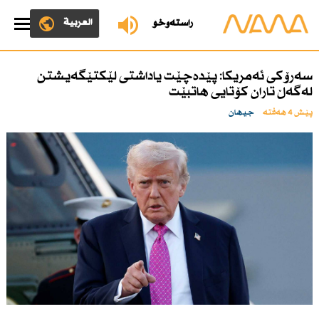
العربية
ڕاستەوخۆ
سەرۆكی ئەمریكا: پێدەچێت یاداشتی لێكتێگەیشتن
لەگەڵ تاران كۆتایی هاتبێت
پێش 4 هەفتە
جیهان