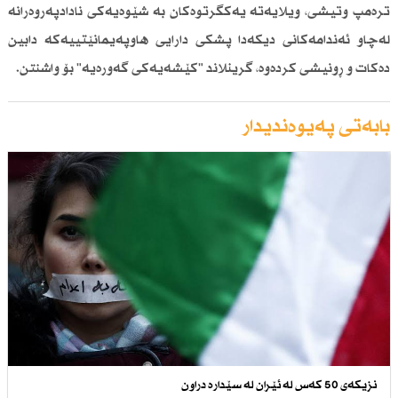
ترەمپ وتیشی، ویلایەتە یەكگرتوەكان بە شێوەیەكی نادادپەروەرانە
لەچاو ئەندامەكانی دیكەدا پشكی دارایی هاوپەیمانێتییەكە دابین
دەكات و ڕونیشی كردەوە، گرینلاند "كێشەیەكی گەورەیە" بۆ واشنتن.
بابەتی پەیوەندیدار
نزیكەی 50 كەس لە ئێران لە سێدارە دراون