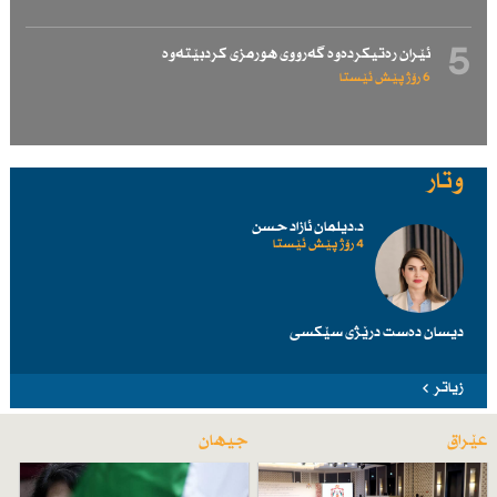
5
ئێران رەتیكردەوە گەرووی هورمزی كردبێتەوە
6 رۆژ پێش ئێستا
وتار
د.دیلمان ئازاد حسن
4 رۆژ پێش ئێستا
دیسان دەست درێژی سێكسی
زیاتر
عێراق
جیهان