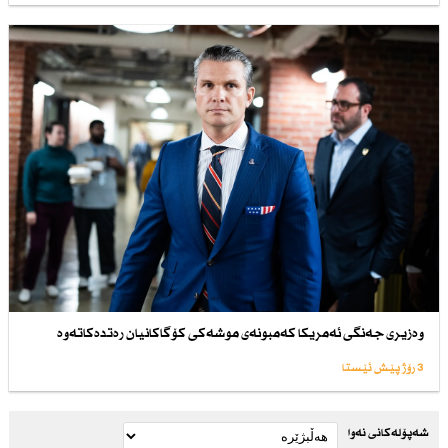
وەزیری جەنگی ئەمریكا كەمبونەی موشەكی كۆگاكانیان رەتدەكاتەوە
3 رۆژ پێش ئێستا
شەپۆلەکانی نەوا