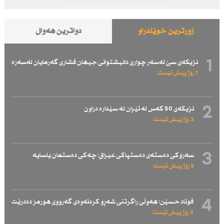
زۆرترین خوێندراو
دواترین هەواڵ
1
نزیكەی سێ لەسەر چواری دانیشتوانی جیهان فشاری گەرمایان لەسەرە
7 رۆژ پێش ئێستا
2
نزیكەی 50 كەس لە ئێران لە سێدارە دراون
2 رۆژ پێش ئێستا
3
سەرۆكی دەستەی دەستپاكی عیراق: چەكی دەستمان یاسایە
2 رۆژ پێش ئێستا
4
فوئاد حسێن: هەوڵی راگرتنی شەڕو كردنەوەی گەرووی هورمز دەدرێت
2 رۆژ پێش ئێستا