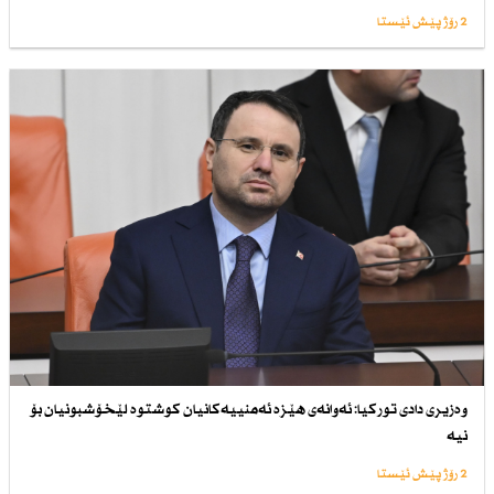
2 رۆژ پێش ئێستا
وەزیری دادی توركیا: ئەوانەی هێزە ئەمنییەكانیان كوشتوە لێخۆشبونیان بۆ
نیە
2 رۆژ پێش ئێستا