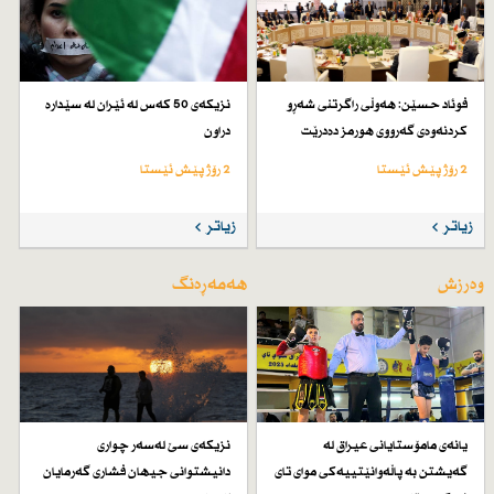
فوئاد حسێن: هەوڵی راگرتنی شەڕو
نزیكەی 50 كەس لە ئێران لە سێدارە
كردنەوەی گەرووی هورمز دەدرێت
دراون
2 رۆژ پێش ئێستا
2 رۆژ پێش ئێستا
زیاتر
زیاتر
وەرزش
هەمەڕەنگ
یانەی مامۆستایانی عیراق لە
نزیكەی سێ لەسەر چواری
گەیشتن بە پاڵەوانێتییەكی موای تای
دانیشتوانی جیهان فشاری گەرمایان