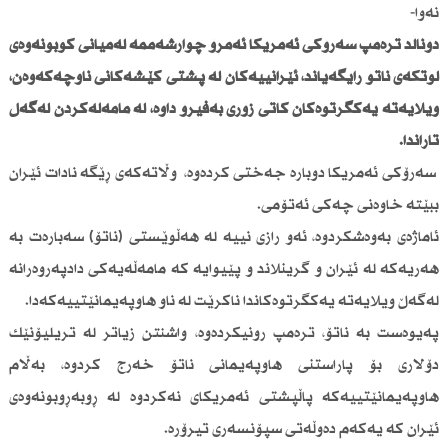
نەوا-
دۆناڵد ترەمپ سەرۆكی ئەمریكا ئەمڕۆ چوارشەممە لەمیانی كۆبونەوەی
لوتكەی ناتۆ رایگەیاند، ئێرانییەكان لە پشتی كێشەكانی ناوچەكەوەن،
ویلایەتە یەكگرتوەكان كاتی زۆری بەفیڕۆ داوە، لە مامەڵەكردن لەگەڵ
تاراندا.
سەرۆكی ئەمریكا دوبارە جەختی كردەوە، وڵاتەكەی ڕێگە نادات ئێران
ببێتە خاوەنی چەكی ئەتۆمی.
ئاماژەی بەوەشكردوە، ئەو رازی نییە لە هەڵوێستی (ناتۆ) سەبارەت بە
هەریەكە لە ئێران و گرینلاند و پێیوایە كە مامەڵەیەكی دادپەروەرانە
لەگەڵ ویلایەتە یەكگرتوەكاندا ناكرێت لە ناو هاوپەیمانێتییەكەدا.
پەیوەست بە ناتۆ، ترەمپ رونیكردەوە، واشنتن زیاتر لە تریلیۆنێك
دۆلاری بۆ پاراستنی هاوپەیمانی ناتۆ خەرج كردوە، بەڵام
هاوپەیمانێتییەكە پاڵپشتی ئەمریكای نەكردوە لە ڕوبەڕوبونەوەی
ئێران كە یەكەم دەوڵەتی سپۆنسەری تیرۆرە.