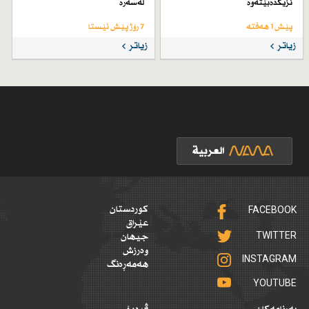
نزیكدەبێتەوە
لەسەرە
پێش 1 هەفتە
7 رۆژ پێش ئێستا
زیاتر
زیاتر
FACEBOOK
کوردستان
عێراق
TWITTER
جیهان
وەرزش
INSTAGRAM
هەمەڕەنگ
YOUTUBE