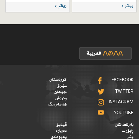
زیاتر
زیاتر
FACEBOOK
کوردستان
عێراق
TWITTER
جیهان
وەرزش
INSTAGRAM
هەمەڕەنگ
YOUTUBE
بەرنامەکان
ڤیدیۆ
ڕاپۆرت
دەربارە
وتار
پەیوەندی