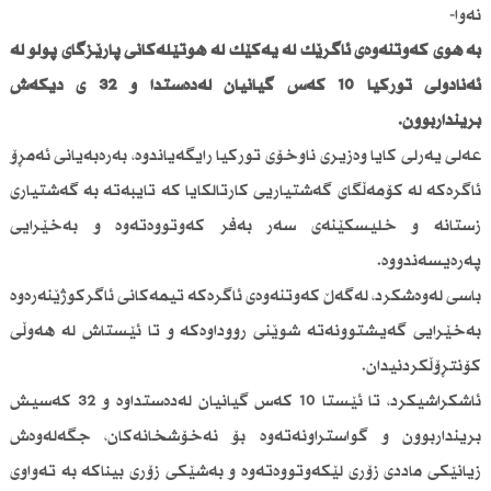
نەوا-
بە هۆی كەوتنەوەی ئاگرێك لە یەكێك لە هۆتێلەكانی پارێزگای پۆلۆ لە
ئەنادۆڵی توركیا 10 كەس گیانیان لەدەستدا و 32 ی دیكەش
برینداربوون.
عەلی یەرلی كایا وەزیری ناوخۆی توركیا رایگەیاندوە، بەرەبەیانی ئەمڕۆ
ئاگرەكە لە كۆمەڵگای گەشتیاریی كارتالكایا كە تایبەتە بە گەشتیاری
زستانە و خلیسكێنەی سەر بەفر كەوتووەتەوە و بەخێرایی
پەرەیسەندووە.
باسی لەوەشكرد، لەگەڵ كەوتنەوەی ئاگرەكە تیمەكانی ئاگركوژێنەرەوە
بەخێرایی گەیشتوونەتە شوێنی رووداوەكە و تا ئێستاش لە هەوڵی
كۆنتڕۆڵكردنیدان.
ئاشكراشیكرد، تا ئێستا 10 كەس گیانیان لەدەستداوە و 32 كەسیش
برینداربوون و گواستراونەتەوە بۆ نەخۆشخانەكان، جگەلەوەش
زیانێكی ماددی زۆری لێكەوتووەتەوە و بەشێكی زۆری بیناكە بە تەواوی