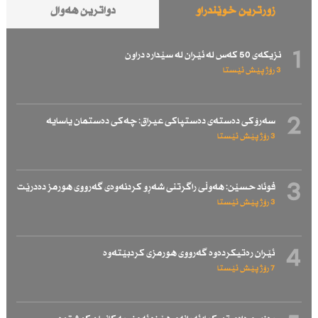
زۆرترین خوێندراو
دواترین هەواڵ
1
نزیكەی 50 كەس لە ئێران لە سێدارە دراون
3 رۆژ پێش ئێستا
2
سەرۆكی دەستەی دەستپاكی عیراق: چەكی دەستمان یاسایە
3 رۆژ پێش ئێستا
3
فوئاد حسێن: هەوڵی راگرتنی شەڕو كردنەوەی گەرووی هورمز دەدرێت
3 رۆژ پێش ئێستا
4
ئێران رەتیكردەوە گەرووی هورمزی كردبێتەوە
7 رۆژ پێش ئێستا