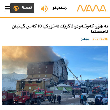
العربية
ڕاستەوخۆ
بە هۆی كەوتنەوەی ئاگرێك لە توركیا 10 كەس گیانیان
لەدەستدا
21/01/2025
جیهان