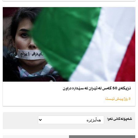
نزیكەی 50 كەس لە ئێران لە سێدارە دراون
3 رۆژ پێش ئێستا
شەپۆلەکانی نەوا