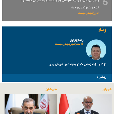
5
وەزیری دادی توركیا: ئەوانەی هێزە ئەمنییەكانیان كوشتوە
لێخۆشبونیان بۆ نیە
3 رۆژ پێش ئێستا
وتار
ڕەنج باراوی
15 کاتژمێر پێش ئێستا
دۆشاومژە ئێمەی کردووە بەکۆیلەی ئابووری
زیاتر
عێراق
جیهان