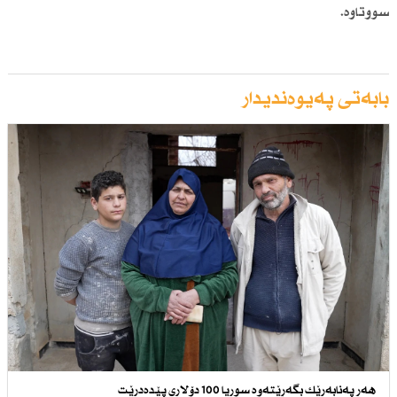
سووتاوە.
بابەتی پەیوەندیدار
هەر پەنابەرێك بگەڕێتەوە سوریا 100 دۆلاری پێدەدرێت