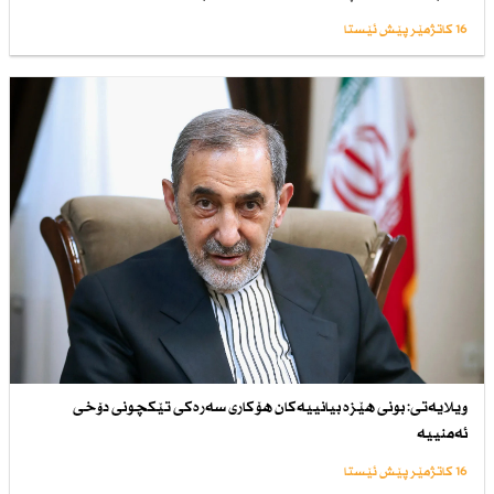
16 کاتژمێر پێش ئێستا
ویلایەتی: بونی هێزە بیانییەكان هۆكاری سەرەكی تێكچونی دۆخی
ئەمنییە
16 کاتژمێر پێش ئێستا