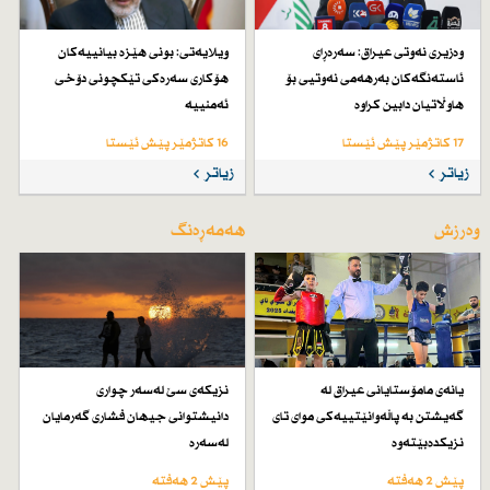
وەزیری نەوتی عیراق: سەرەڕای
ویلایەتی: بونی هێزە بیانییەكان
ئاستەنگەكان بەرهەمی نەوتیی بۆ
هۆكاری سەرەكی تێكچونی دۆخی
هاوڵاتیان دابین كراوە
ئەمنییە
17 کاتژمێر پێش ئێستا
16 کاتژمێر پێش ئێستا
زیاتر
زیاتر
وەرزش
هەمەڕەنگ
یانەی مامۆستایانی عیراق لە
نزیكەی سێ لەسەر چواری
گەیشتن بە پاڵەوانێتییەكی موای تای
دانیشتوانی جیهان فشاری گەرمایان
نزیكدەبێتەوە
لەسەرە
پێش 2 هەفتە
پێش 2 هەفتە