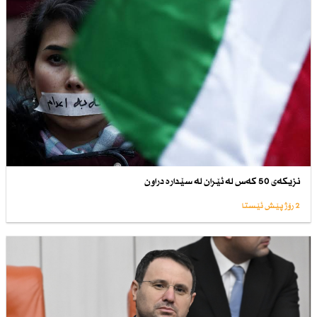
نزیكەی 50 كەس لە ئێران لە سێدارە دراون
2 رۆژ پێش ئێستا