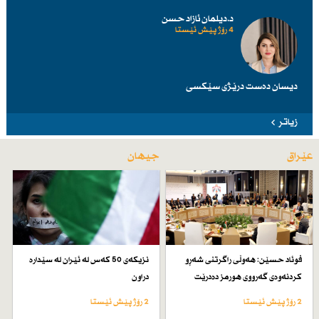
د.دیلمان ئازاد حسن
4 رۆژ پێش ئێستا
دیسان دەست درێژی سێكسی
زیاتر
عێراق
جیهان
فوئاد حسێن: هەوڵی راگرتنی شەڕو
نزیكەی 50 كەس لە ئێران لە سێدارە
كردنەوەی گەرووی هورمز دەدرێت
دراون
2 رۆژ پێش ئێستا
2 رۆژ پێش ئێستا