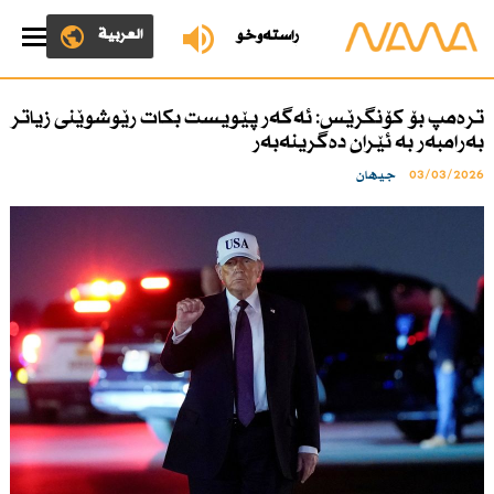
العربية
ڕاستەوخۆ
ترەمپ بۆ كۆنگرێس: ئەگەر پێویست بكات رێوشوێنی زیاتر
بەرامبەر بە ئێران دەگرینەبەر
03/03/2026
جیهان