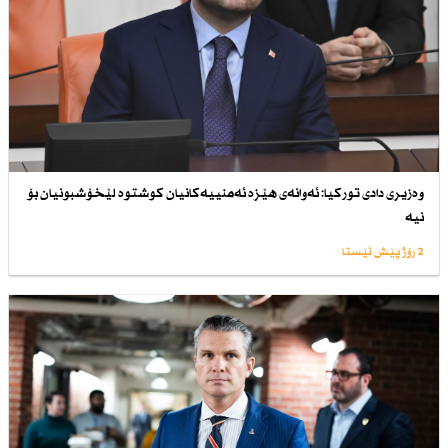
وەزیری دادی توركیا: ئەوانەی هێزە ئەمنییەكانیان كوشتوە لێخۆشبونیان بۆ
نیە
2 رۆژ پێش ئێستا