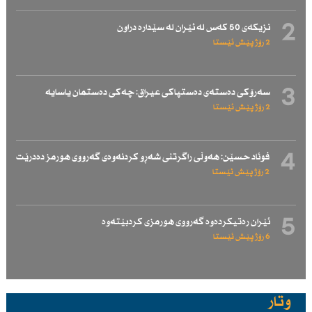
2
نزیكەی 50 كەس لە ئێران لە سێدارە دراون
2 رۆژ پێش ئێستا
3
سەرۆكی دەستەی دەستپاكی عیراق: چەكی دەستمان یاسایە
2 رۆژ پێش ئێستا
4
فوئاد حسێن: هەوڵی راگرتنی شەڕو كردنەوەی گەرووی هورمز دەدرێت
2 رۆژ پێش ئێستا
5
ئێران رەتیكردەوە گەرووی هورمزی كردبێتەوە
6 رۆژ پێش ئێستا
وتار