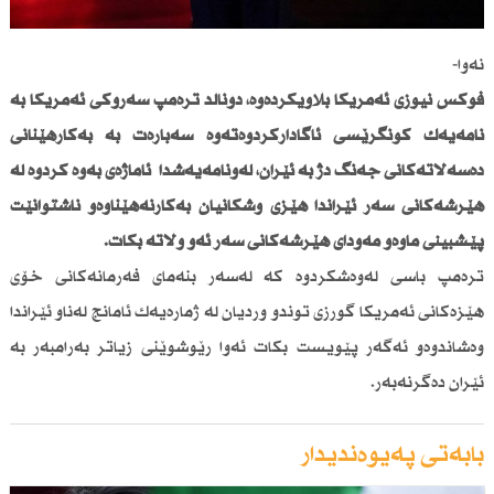
نەوا-
فۆكس نیوزی ئەمریكا بڵاویكردەوە، دۆناڵد ترەمپ سەرۆكی ئەمریكا بە
نامەیەك كۆنگرێسی ئاگاداركردوەتەوە سەبارەت بە بەكارهێنانی
دەسەڵاتەكانی جەنگ دژ بە ئێران، لەونامەیەشدا ئاماژەی بەوە كردوە لە
هێرشەكانی سەر ئێراندا هێزی وشكانیان بەكارنەهێناوەو ناشتوانێت
پێشبینی ماوەو مەودای هێرشەكانی سەر ئەو وڵاتە بكات.
ترەمپ باسی لەوەشكردوە كە لەسەر بنەمای فەرمانەكانی خۆی
هێزەكانی ئەمریكا گورزی توندو وردیان لە ژمارەیەك ئامانج لەناو ئێراندا
وەشاندوەو ئەگەر پێویست بكات ئەوا رێوشوێنی زیاتر بەرامبەر بە
ئێران دەگرنەبەر.
بابەتی پەیوەندیدار