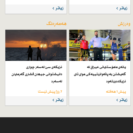
زیاتر
زیاتر
وەرزش
هەمەڕەنگ
یانەی مامۆستایانی عیراق لە
نزیكەی سێ لەسەر چواری
گەیشتن بە پاڵەوانێتییەكی موای تای
دانیشتوانی جیهان فشاری گەرمایان
نزیكدەبێتەوە
لەسەرە
پێش 1 هەفتە
7 رۆژ پێش ئێستا
زیاتر
زیاتر