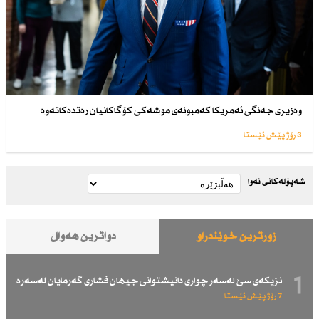
وەزیری جەنگی ئەمریكا كەمبونەی موشەكی كۆگاكانیان رەتدەكاتەوە
3 رۆژ پێش ئێستا
شەپۆلەکانی نەوا
زۆرترین خوێندراو
دواترین هەواڵ
1
نزیكەی سێ لەسەر چواری دانیشتوانی جیهان فشاری گەرمایان لەسەرە
7 رۆژ پێش ئێستا