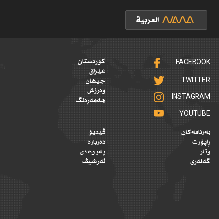
FACEBOOK
کوردستان
عێراق
TWITTER
جیهان
وەرزش
INSTAGRAM
هەمەڕەنگ
YOUTUBE
بەرنامەکان
ڤیدیۆ
ڕاپۆرت
دەربارە
وتار
پەیوەندی
گەلەری
ئەرشیڤ