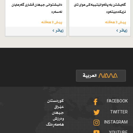
گەیشتن بە پاڵەوانێتییەكی موای تای
دانیشتوانی جیهان فشاری گەرمایان
نزیكدەبێتەوە
لەسەرە
پێش 2 هەفتە
پێش 2 هەفتە
زیاتر
زیاتر
FACEBOOK
کوردستان
عێراق
TWITTER
جیهان
وەرزش
INSTAGRAM
هەمەڕەنگ
YOUTUBE