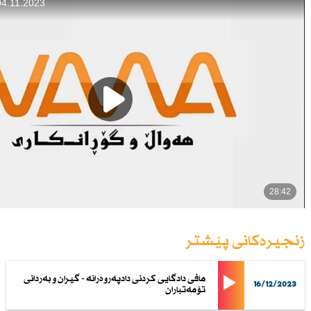
زنجیرەکانی پێشتر
مافی دادگایی كردنی دادپەروەرانە - گیران و بەردانی
16/12/2023
تۆمەتباران