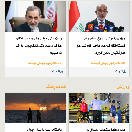
وەزیری نەوتی عیراق: سەرەڕای
ویلایەتی: بونی هێزە بیانییەكان
ئاستەنگەكان بەرهەمی نەوتیی بۆ
هۆكاری سەرەكی تێكچونی دۆخی
هاوڵاتیان دابین كراوە
ئەمنییە
24 کاتژمێر پێش ئێستا
23 کاتژمێر پێش ئێستا
زیاتر
زیاتر
وەرزش
هەمەڕەنگ
یانەی مامۆستایانی عیراق لە
نزیكەی سێ لەسەر چواری