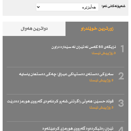
شەپۆلەکانی نەوا
زۆرترین خوێندراو
دواترین هەواڵ
1
نزیكەی 50 كەس لە ئێران لە سێدارە دراون
3 رۆژ پێش ئێستا
2
سەرۆكی دەستەی دەستپاكی عیراق: چەكی دەستمان یاسایە
3 رۆژ پێش ئێستا
3
فوئاد حسێن: هەوڵی راگرتنی شەڕو كردنەوەی گەرووی هورمز دەدرێت
3 رۆژ پێش ئێستا
ئێران رەتیكردەوە گەرووی هورمزی كردبێتەوە