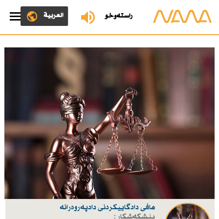
العربية
ڕاستەوخۆ
مافی دادگاییكردنی دادپەروەرانە
پێشکەشکار :