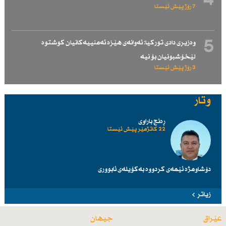
4
7 رۆژ پێش ئێستا
5
وەزیری دادی توركیا: ئەوانەی هێزە ئەمنییەكانیان كوشتوە
لێخۆشبونیان بۆ نیە
3 رۆژ پێش ئێستا
وتار
ڕەنج باراوی
22 کاتژمێر پێش ئێستا
دۆشاومژە ئێمەی کردووە بەکۆیلەی ئابووری
زیاتر
عێراق
جیهان