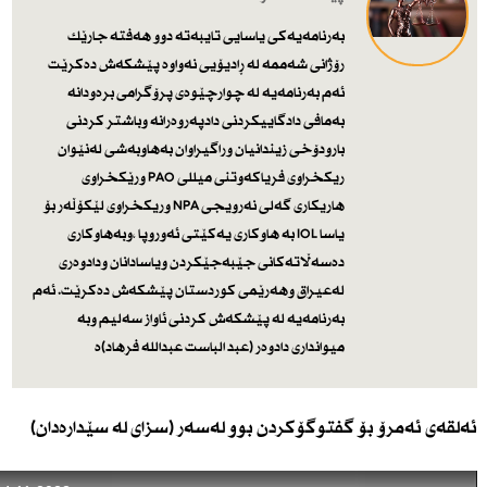
بەرنامەیەكی یاسایی تایبەتە دوو هەفتە جارێك
رۆژانی شەممە لە ڕادیۆیی نەواوە پێشكەش دەكرێت
ئەم بەرنامەیە لە چوارچێوەی پرۆگرامی برەودانە
بەمافی دادگاییكردنی دادپەروەرانە وباشتر كردنی
بارودۆخی زیندانیان وراگیراوان بەهاوبەشی لەنێوان
ریكخراوی فریاكەوتنی میللی PAO ورێكخراوی
هاریكاری گەلی نەرویجی NPA وریكخراوی لێكۆڵەر بۆ
یاسا IOL بە هاوكاری یەكێتی ئەوروپا ،وبەهاوكاری
دەسەڵاتەكانی جێبەجێكردن ویاسادانان ودادوەری
لەعیراق وهەرێمی كوردستان پێشكەش دەكرێت. ئەم
بەرنامەیە لە پێشكەش كردنی ئاواز سەلیم وبە
میوانداری دادوەر (عبد الباست عبدالله فرهاد)ە
ئەلقەی ئەمرۆ بۆ گفتوگۆكردن بوو لەسەر (سزای لە سێدارەدان)