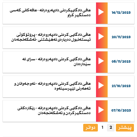
مافی دادگاییكردنی دادپەروەرانە - مافەكانی كەسی
14/12/2023
دەستگیر كراو
مافی دادگایی كردنی دادپەروەرانە - پرۆتۆكۆڵی
20/11/2023
ئیستەنبول دەربارەی نەهێشتنی -ئەشكەنجەدان
مافی دادگایی كردنی دادپەروەرانە - سزای لە
05/11/2023
سێدارەدان
مافی دادگایی كردنی دادپەروەرانە - نەوجەوانان و
21/10/2023
تەمەرنی لێپرسینەوە
مافی دادگایی كردنی دادپەروەرانە - رێكارەكانی
07/10/2023
دەستگیركردن و ئەشكەنجەدان
پێشتر
2
1
دواتر