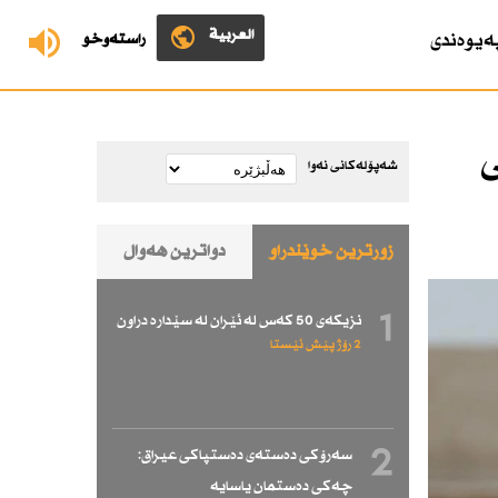
العربية
ەیوەندی
ڕاستەوخۆ
ی
شەپۆلەکانی نەوا
زۆرترین خوێندراو
دواترین هەواڵ
1
نزیكەی 50 كەس لە ئێران لە سێدارە دراون
2 رۆژ پێش ئێستا
2
سەرۆكی دەستەی دەستپاكی عیراق:
چەكی دەستمان یاسایە