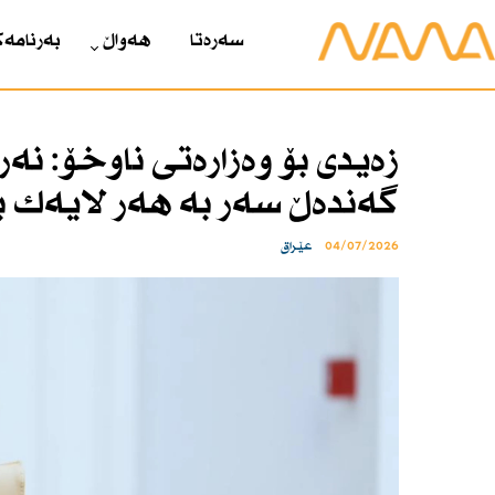
سەرەتا
هەواڵ
بەرنامەک
زەیدی بۆ وەزارەتی ناوخۆ: نە
گەندەڵ سەر بە هەر لایەك 
04/07/2026
عێراق