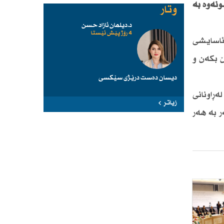
نەوە بە
وتار
د.دیلمان ئازاد حسن
4 رۆژ پێش ئێستا
 ئاسایشی
 بكەن و
دیسان دەست درێژی سێكسی
ڕاونانی
زیاتر
ر بە هەر