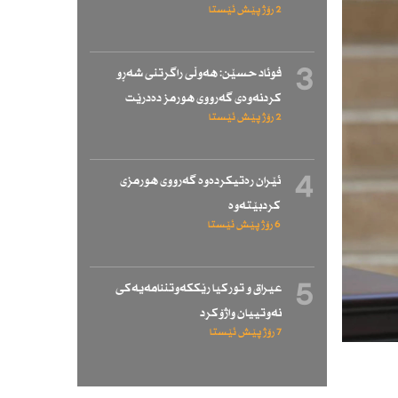
2 رۆژ پێش ئێستا
3
فوئاد حسێن: هەوڵی راگرتنی شەڕو
كردنەوەی گەرووی هورمز دەدرێت
2 رۆژ پێش ئێستا
4
ئێران رەتیكردەوە گەرووی هورمزی
كردبێتەوە
6 رۆژ پێش ئێستا
5
عیراق و توركیا رێككەوتننامەیەكی
نەوتییان واژۆكرد
7 رۆژ پێش ئێستا