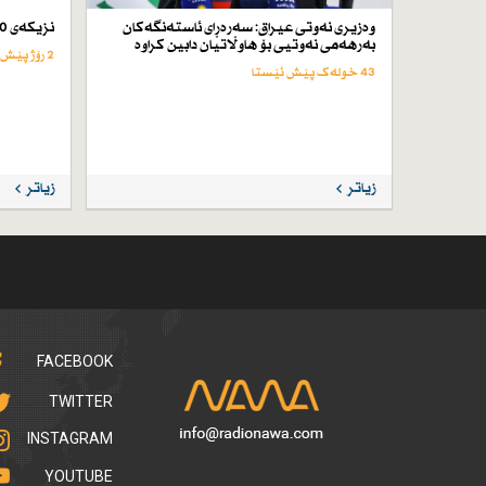
وەزیری نەوتی عیراق: سەرەڕای ئاستەنگەكان
نزیكەی 50 كەس لە ئێران لە سێدارە دراون
بەرهەمی نەوتیی بۆ هاوڵاتیان دابین كراوە
2 رۆژ پێش ئێستا
43 خولەک پێش ئێستا
زیاتر
زیاتر
FACEBOOK
TWITTER
INSTAGRAM
YOUTUBE