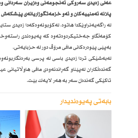
عەلی زەیدی سەرۆكی ئەنجومەنی وەزیران سەردانی وە
پلانە ئەمنییەكان و ئەو خزمەتگوزاریانەی پێشكەش بە
لە راگەیەنراوێكدا هاتوە، لەكۆبونەوەكەدا زەیدی ست
كۆمەڵگاو جەختیكردوەتەوە كە پەیوەندی راستەوخۆ ل
بەپێی پێوەرەكانی مافی مرۆڤ دور لە حزبایەتی.
لەبەشێكی تردا زەیدی باسی لە پرسی بەرەنگاربونەو
گەندەڵكاران لەپێناو گەڕاندنەوەی مافی هاوڵاتیانی ع
تاكێكی گەندەڵ سەر بە هەر لایەك بێت.
بابەتی پەیوەندیدار