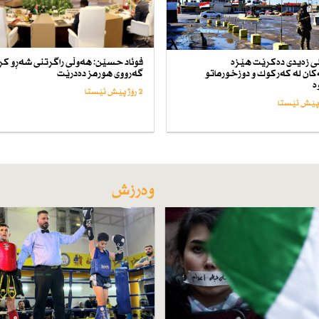
ەلی زەیدی دەكرێت هێزە
فوئاد حسێن: هەوڵی راگرتنی شەڕو كر
كان لە كەركوك و دوزخورماتو
گەرووی هورمز دەدرێت
ە
2 رۆژ پێش ئێستا
وەرزش