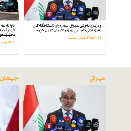
وەزیری نەوتی عیراق: سەرەڕای ئاستەنگەكان
داوا لە ع
بەرهەمی نەوتیی بۆ هاوڵاتیان دابین كراوە
فیدڕاڵییە
بهێڵێتەو
43 خولەک پێش ئێستا
4 کاتژمێر پێش ئێستا
عێراق
جیهان