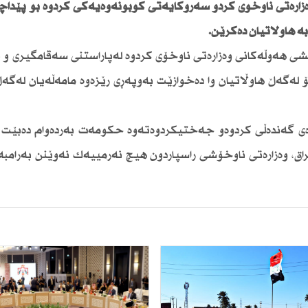
زارەتی ناوخۆی كردو سەرۆكایەتی كۆبونەوەیەكی كردوە بۆ پێداچو
 هاوڵاتیان دەكرێن.
ایشی هەوڵەكانی وەزارەتی ناوخۆی كردوە لەپاراستنی سەقامگیری و
ەگەڵ هاوڵاتیان وا دەخوازێت بەوپەڕی رێزەوە مامەڵەیان لەگەڵ
ەی گەندەڵی كردوەو جەختیكردوەتەوە حكومەت بەردەوام دەبێت لە
یراق، وەزارەتی ناوخۆشی راسپاردون هیچ نەرمییەك نەوێنن بەرامبە