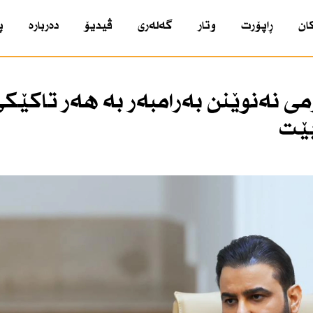
ان
ڕاپۆرت
وتار
گەلەری
ڤیدیۆ
دەربارە
پ
رمی نەنوێنن بەرامبەر بە هەر تاكێك
بێت