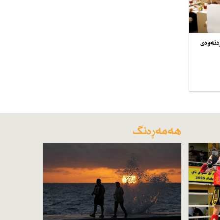
دنەوەی
هەمەڕەنگ