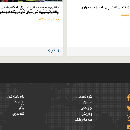
یانەی مامۆستایانی عیراق لە گەیشتن ب
پاڵەوانێتییەكی موای تای نزیكدەبێتەو
پێش 1 هەفتە
زیاتر
کوردستان
بەرنامەکان
عێراق
ڕاپۆرت
جیهان
وتار
وەرزش
گەلەری
هەمەڕەنگ