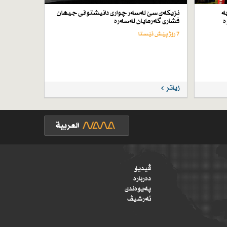
ە
نزیكەی سێ لەسەر چواری دانیشتوانی جیهان
ە
فشاری گەرمایان لەسەرە
7 رۆژ پێش ئێستا
زیاتر
ڤیدیۆ
دەربارە
پەیوەندی
ئەرشیڤ