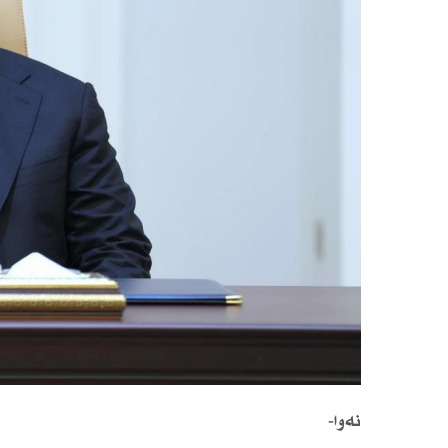
نەوا-