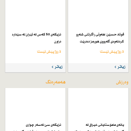
فوئاد حسێن: هەوڵی راگرتنی شەڕو
نزیكەی 50 كەس لە ئێران لە سێدارە
كردنەوەی گەرووی هورمز دەدرێت
دراون
2 رۆژ پێش ئێستا
2 رۆژ پێش ئێستا
زیاتر
زیاتر
وەرزش
هەمەڕەنگ
یانەی مامۆستایانی عیراق لە
نزیكەی سێ لەسەر چواری