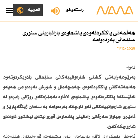
العربية
ڕاستەوخۆ
هەڵمەتی پاككردنەوەی پاشماوەی بارانبارینی سنوری
سلێمانی بەردەوامە
11/12/2025
نەوا-
بەڕێوەبەرایەتی گشتی شارەوانییەكانی سلێمانی بڵاویكردۆتەوە،
هەڵمەتەكانی پاككردنەوەی چەمچەماڵ و شۆڕش بەردەوامی هەیەو
لەئێستادا پاككردنەوەی پاشماوەی لافاوە بەهێزەكەی رۆژانی رابردو لە
سنوری شارەوانییەكانی ئەو ناوچانە بەردەوامە بە سەدان ژینگەپارێز و
ئامێری جیاواز سەرقاڵی راماڵینی پاشماوەی قوڕو لیتەی نیشتوی ناوەندی
شارۆچكەكانن.
ئەوەش باسكراوە، لافاو بەسەدان تۆن پاشماوەی قوڕولیتەی هێناوەتە