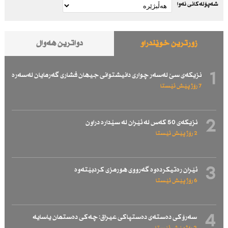
شەپۆلەکانی نەوا
زۆرترین خوێندراو
دواترین هەواڵ
1
نزیكەی سێ لەسەر چواری دانیشتوانی جیهان فشاری گەرمایان لەسەرە
7 رۆژ پێش ئێستا
2
نزیكەی 50 كەس لە ئێران لە سێدارە دراون
2 رۆژ پێش ئێستا
3
ئێران رەتیكردەوە گەرووی هورمزی كردبێتەوە
6 رۆژ پێش ئێستا
4
سەرۆكی دەستەی دەستپاكی عیراق: چەكی دەستمان یاسایە