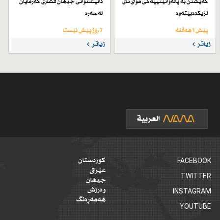
گەیشتن بە پاڵەوانێتییەكی موای تای
دانیشتوانی جیهان فشاری گەرمایان
نزیكدەبێتەوە
لەسەرە
پێش 1 هەفتە
7 رۆژ پێش ئێستا
زیاتر
زیاتر
FACEBOOK
کوردستان
عێراق
TWITTER
جیهان
وەرزش
INSTAGRAM
هەمەڕەنگ
YOUTUBE