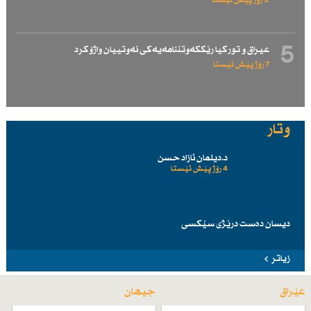
2 رۆژ پێش ئێستا
5
عیراق و توركیا رێككەوتننامەیەكی نەوتییان واژۆكرد
7 رۆژ پێش ئێستا
وتار
د.دیلمان ئازاد حسن
4 رۆژ پێش ئێستا
دیسان دەست درێژی سێكسی
زیاتر
عێراق
جیهان