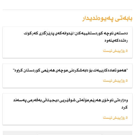
بابەتی پەیوەندیدار
دەستەی ناوچە كوردستانییەكان: لێدوانەكەی پارێزگاری كەركوك
رەتدەكەینەوە
2 رۆژ پێش ئێستا
"هەمو ئامادەكارییەك بۆ دابەشكردنی موچەی هەرێمی كوردستان كراوە"
2 رۆژ پێش ئێستا
وەزارەتی ناوخۆی هەرێم مۆڵەتی شوفێریی دیجیتاڵی بەفەرمی پەسەند
كرد
2 رۆژ پێش ئێستا