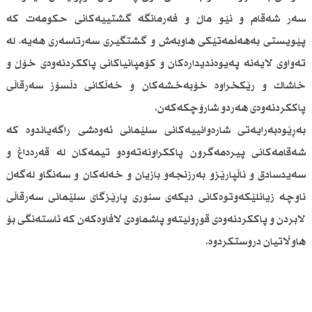
سەر شەقام و نێو ماڵ و فەرمانگە گشتییەكانی حكومەت كە
پێویستی بەهەڵمەتێكی هاوبەش و گشتگیری سەرتاسەری هەیە، لە
تەواوی لایەنە پەیوەندیدارەكان و كۆمپانیاكانی پاككردنەوەی خۆڵ و
خاشاك و رێكخراوە خۆبەخشەكان و خەڵكانی دڵسۆز سەرقاڵی
پاككردنەوەی هەردو شارۆچكەكەن.
بەڕێوەبەرایەتی شارەوانییەكانی سلێمانی ئەوەشی راگەیاندوە كە
شەقامەكانی پیرەمەگرون پاككراونەتەوەو تیمەكان لە قەرەداغ و
سەیدسادق و ناڵپارێزو بەرزنجەو بازیان و خەلەكان و سەنگاو لەگەڵ
ناوچە زیانلێكەوتوەكانی دیكەی سنوری پارێزگای سلێمانی سەرقاڵی
لابردن و پاككردنەوەی قوڕولیتەو پاشماوەی لافاوەكەن كە ئاستەنگی بۆ
هاوڵاتیان دروستكردوە.