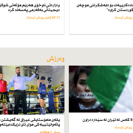
ادەكارییەك بۆ دابەشكردنی موچەی
وەزارەتی ناوخۆی هەرێم مۆڵەتی شوف
وردستان كراوە"
دیجیتاڵی بەفەرمی پەسەند كرد
21 کاتژمێر پێش ئێستا
وەرزش
یانەی مامۆستایانی عیراق لە گەیشتن ب
پاڵەوانێتییەكی موای تای نزیكدەبێتەو
پێش 1 هەفتە