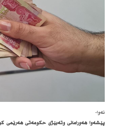
نەوا-
پێشەوا هەورامانی وتەبێژی حكومەتی هەرێمی كورد