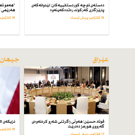
دەستەی ناوچە كوردستانییەكان: لێدوانەكەی
"هەمو ئام
پارێزگاری كەركوك رەتدەكەینەوە
هەرێمی ك
18 کاتژمێر پێش ئێستا
18 کاتژمێر پێش ئێستا
عێراق
جیهان
فوئاد حسێن: هەوڵی راگرتنی شەڕو كردنەوەی
نزیكەی 50 كەس لە ئێران لە سێدارە دراون
گەرووی هورمز دەدرێت
18 کاتژمێر پێش ئێستا
17 کاتژمێر پێش ئێستا