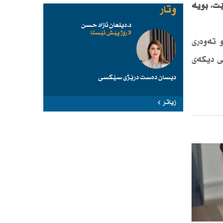
ێت، بۆیە
وتار
د.دیلمان ئازاد حسن
3 رۆژ پێش ئێستا
 تەوەری
ی دیكەی
دیسان دەست درێژی سێكسی
زیاتر