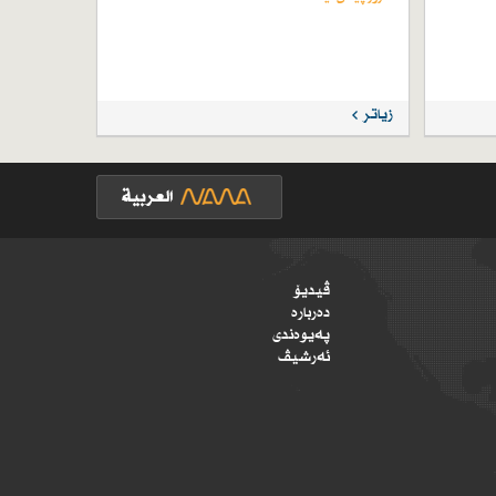
زیاتر
ڤیدیۆ
دەربارە
پەیوەندی
ئەرشیڤ