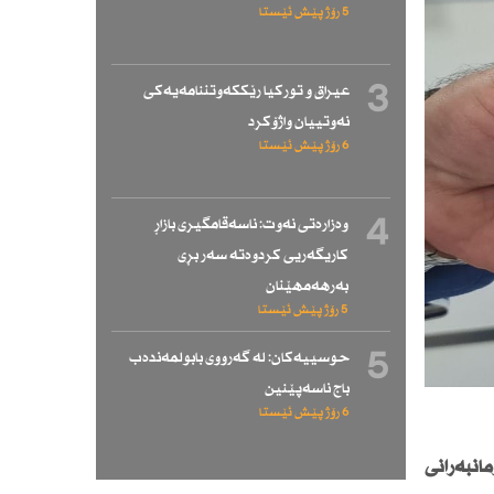
5 رۆژ پێش ئێستا
3
عیراق و توركیا رێككەوتننامەیەكی
نەوتییان واژۆكرد
6 رۆژ پێش ئێستا
4
وەزارەتی نەوت: ناسەقامگیری بازاڕ
كاریگەریی كردوەتە سەر بڕی
بەرهەمهێنان
5 رۆژ پێش ئێستا
5
حوسییەكان: لە گەرووی بابولمەندەب
باج ناسەپێنین
6 رۆژ پێش ئێستا
نبەرانی