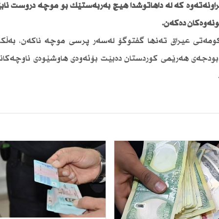
راونەتەوە كە لە داهاتوشدا هیچ بەربەستێك بۆ موچە دروست ناب
ونەوەكان دەكەن.
مەتی عیراق تەنها گفتوگۆ لەسەر پرسی موچە ناكەن، بەڵكو
 بودجەی هەرێمی كوردستان دەبێت بۆئەوەی هاوشێوەی ناوچەكان