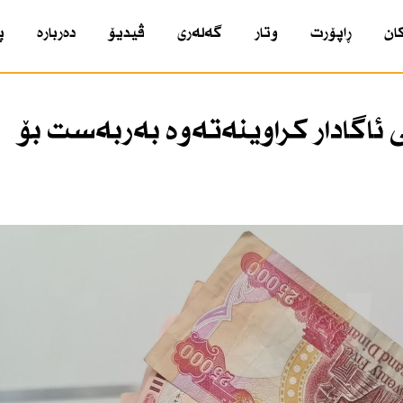
ان
ڕاپۆرت
وتار
گەلەری
ڤیدیۆ
دەربارە
پ
اگادار كراوینەتەوە بەربەست بۆ