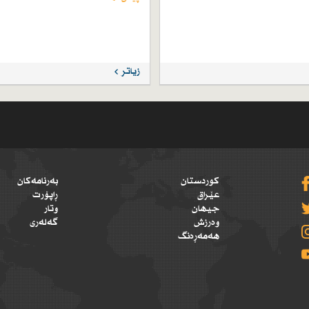
زیاتر
کوردستان
بەرنامەکان
عێراق
ڕاپۆرت
جیهان
وتار
وەرزش
گەلەری
هەمەڕەنگ