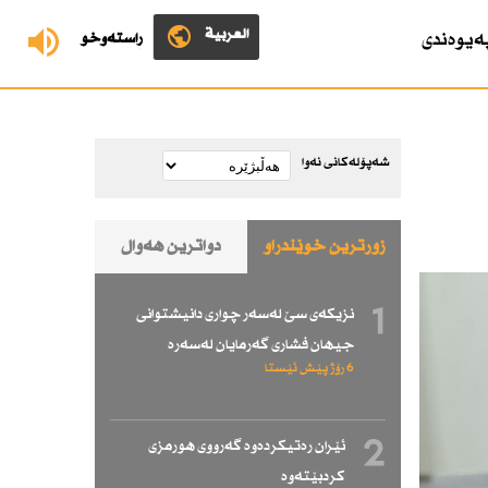
العربية
ەیوەندی
ڕاستەوخۆ
شەپۆلەکانی نەوا
زۆرترین خوێندراو
دواترین هەواڵ
1
نزیكەی سێ لەسەر چواری دانیشتوانی
جیهان فشاری گەرمایان لەسەرە
6 رۆژ پێش ئێستا
2
ئێران رەتیكردەوە گەرووی هورمزی
كردبێتەوە