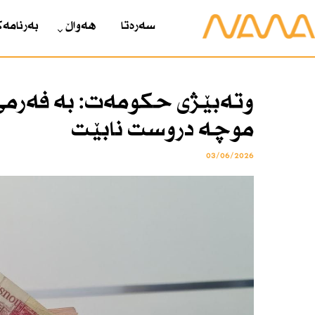
سەرەتا
هەواڵ
بەرنامەک
وتەبێژی حكومەت: بە فەرمی ئ
موچە دروست نابێت
03/06/2026