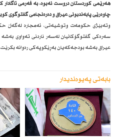
هەرێمی كوردستان دروست نەبوە، بە فەرمی ئاگادار ك
چاوەڕێی پابەندبونی عیراق و دەرەنجامی گفتوگۆی كۆب
وتەبێژی حكومەت وتوشیەتی، ئەمجارە لەگەڵ حكو
سەرەكی گفتوگۆكانیان لەسەر ناردنی تەواوی بەشە
عیراق بەشە بودجەكەیان بەڕێكوپەكی رەوانە بكرێت.
بابەتی پەیوەندیدار