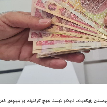
ستان رایگەیاند، تاوەكو ئێستا هیچ گرفتێك بۆ موچەی فەرما