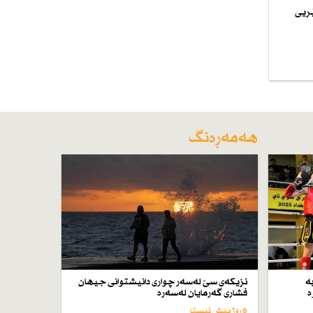
ێریی
هەمەڕەنگ
ە
نزیكەی سێ لەسەر چواری دانیشتوانی جیهان
ە
فشاری گەرمایان لەسەرە
6 رۆژ پێش ئێستا