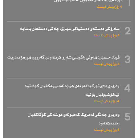
1
نزیكەی 50 كەس لە ئێران لە سێدارە دراون
4 رۆژ پێش ئێستا
2
سەرۆكی دەستەی دەستپاكی عیراق: چەكی دەستمان یاسایە
4 رۆژ پێش ئێستا
3
فوئاد حسێن: هەوڵی راگرتنی شەڕو كردنەوەی گەرووی هورمز دەدرێت
4 رۆژ پێش ئێستا
4
وەزیری دادی توركیا: ئەوانەی هێزە ئەمنییەكانیان كوشتوە
لێخۆشبونیان بۆ نیە
4 رۆژ پێش ئێستا
5
وەزیری جەنگی ئەمریكا كەمبونەی موشەكی كۆگاكانیان
رەتدەكاتەوە
5 رۆژ پێش ئێستا