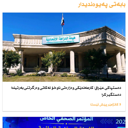
بابەتی پەیوەندیدار
دەستپاكی عێراق: كارمەندێكی وەزارەتی ناوخۆ لەكاتی وەرگرتنی بەرتیلدا
دەستگیركرا
3 کاتژمێر پێش ئێستا