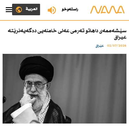
العربية
ڕاستەوخۆ
سێشەممەی داهاتو تەرمی عەلی خامنەیی دەگەیەنرێتە
عیراق
02/07/2026
عێراق