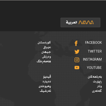
FACEBOOK
کوردستان
عێراق
TWITTER
جیهان
وەرزش
INSTAGRAM
هەمەڕەنگ
YOUTUBE
بەرنامەکان
ڤیدیۆ
ڕاپۆرت
دەربارە
وتار
پەیوەندی
گەلەری
ئەرشیڤ