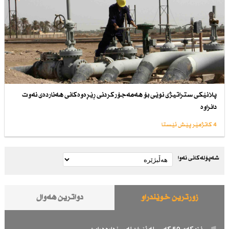
پلانێكی ستراتیژی نوێی بۆ هەمەجۆركردنی ڕێڕەوەكانی هەناردەی نەوت
دانراوە
4 کاتژمێر پێش ئێستا
شەپۆلەکانی نەوا
زۆرترین خوێندراو
دواترین هەواڵ