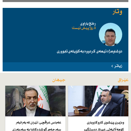
وتار
ڕەنج باراوی
2 رۆژ پێش ئێستا
دۆشاومژە ئێمەی کردووە بەکۆیلەی ئابووری
زیاتر
عێراق
جیهان
وەزیری پێشوی كاروكاروباری
عەباس عراقچی: ئێران لە بەرانبەر
كۆمەڵایەتی عیراق دەستگیر
سەرجەم گوشارەكاندا بە سەربەرزی