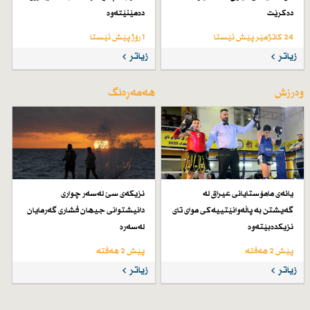
دەكرێت
دەمێنێتەوە
24 کاتژمێر پێش ئێستا
1 رۆژ پێش ئێستا
زیاتر
زیاتر
وەرزش
هەمەڕەنگ
یانەی مامۆستایانی عیراق لە
نزیكەی سێ لەسەر چواری
گەیشتن بە پاڵەوانێتییەكی موای تای
دانیشتوانی جیهان فشاری گەرمایان
نزیكدەبێتەوە
لەسەرە
پێش 2 هەفتە
پێش 2 هەفتە
زیاتر
زیاتر