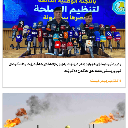
وەزارەتی ناوخۆی عێراق: هەر درۆنێك بەبێ رەزامەندی هەڵبدرێت وەك كردەی
تیرۆریستی مامەڵەی لەگەڵ دەكرێت
4 کاتژمێر پێش ئێستا