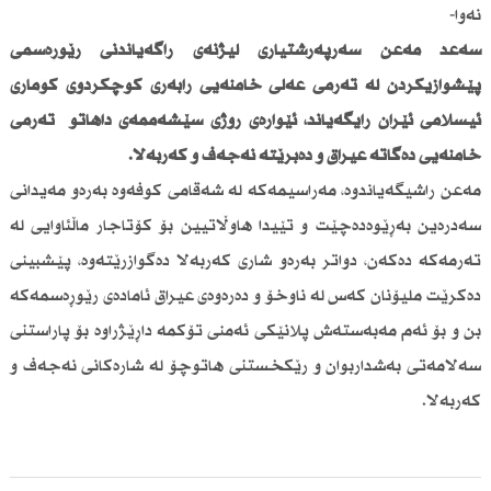
نەوا-
سەعد مەعن سەرپەرشتیاری لیژنەی راگەیاندنی رێوڕەسمی
پێشوازیكردن لە تەرمی عەلی خامنەیی رابەری كۆچكردوی كۆماری
ئیسلامی ئێران رایگەیاند، ئێوارەی رۆژی سێشەممەی داهاتو تەرمی
خامنەیی دەگاتە عیراق و دەبرێتە نەجەف و كەربەلا.
مەعن راشیگەیاندوە، مەراسیمەكە لە شەقامی كوفەوە بەرەو مەیدانی
سەدرەین بەڕێوەدەچێت و تێیدا هاوڵاتیین بۆ كۆتاجار ماڵئاوایی لە
تەرمەكە دەكەن، دواتر بەرەو شاری كەربەلا دەگوازرێتەوە، پێشبینی
دەكرێت ملیۆنان كەس لە ناوخۆ و دەرەوەی عیراق ئامادەی رێوڕەسمەكە
بن و بۆ ئەم مەبەستەش پلانێكی ئەمنی تۆكمە داڕێژراوە بۆ پاراستنی
سەلامەتی بەشداربوان و رێكخستنی هاتوچۆ لە شارەكانی نەجەف و
كەربەلا.