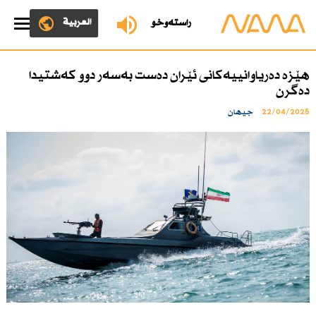
العربية
ڕاستەوخۆ
هێزە دەریاوانییەكانی ئێران دەست بەسەر دوو كەشتیدا
دەگرن
22/04/2025
جیهان