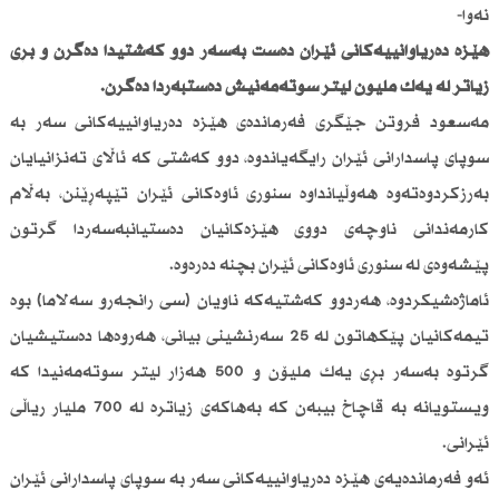
نەوا-
هێزە دەریاوانییەكانی ئێران دەست بەسەر دوو كەشتیدا دەگرن و بڕی
زیاتر لە یەك ملیۆن لیتر سوتەمەنیش دەستبەردا دەگرن.
مەسعود فروتن جێگری فەرماندەی هێزە دەریاوانییەكانی سەر بە
سوپای پاسدارانی ئێران رایگەیاندوە، دوو كەشتی كە ئاڵای تەنزانیایان
بەرزكردوەتەوە هەوڵیانداوە سنوری ئاوەكانی ئێران تێپەڕێنن، بەڵام
كارمەندانی ناوچەی دووی هێزەكانیان دەستیانبەسەردا گرتون
پێشەوەی لە سنوری ئاوەكانی ئێران بچنە دەرەوە.
ئاماژەشیكردوە، هەردوو كەشتیەكە ناویان (سی رانجەرو سەلاما) بوە
تیمەكانیان پێكهاتون لە 25 سەرنشینی بیانی، هەروەها دەستیشیان
گرتوە بەسەر بڕی یەك ملیۆن و 500 هەزار لیتر سوتەمەنیدا كە
ویستویانە بە قاچاخ بیبەن كە بەهاكەی زیاترە لە 700 ملیار ریاڵی
ئێرانی.
ئەو فەرماندەیەی هێزە دەریاوانییەكانی سەر بە سوپای پاسدارانی ئێران