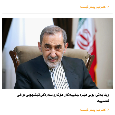
17 کاتژمێر پێش ئێستا
ویلایەتی: بونی هێزە بیانییەكان هۆكاری سەرەكی تێكچونی دۆخی
ئەمنییە
17 کاتژمێر پێش ئێستا