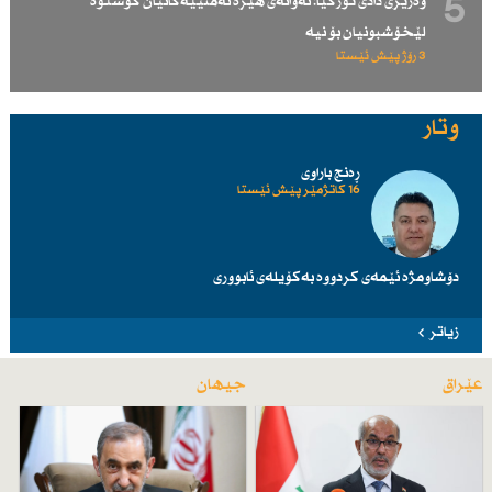
5
وەزیری دادی توركیا: ئەوانەی هێزە ئەمنییەكانیان كوشتوە
لێخۆشبونیان بۆ نیە
3 رۆژ پێش ئێستا
وتار
ڕەنج باراوی
16 کاتژمێر پێش ئێستا
دۆشاومژە ئێمەی کردووە بەکۆیلەی ئابووری
زیاتر
عێراق
جیهان