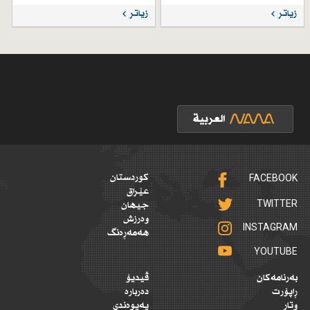
زیاتر
زیاتر
FACEBOOK
کوردستان
عێراق
TWITTER
جیهان
وەرزش
INSTAGRAM
هەمەڕەنگ
YOUTUBE
بەرنامەکان
ڤیدیۆ
ڕاپۆرت
دەربارە
وتار
پەیوەندی