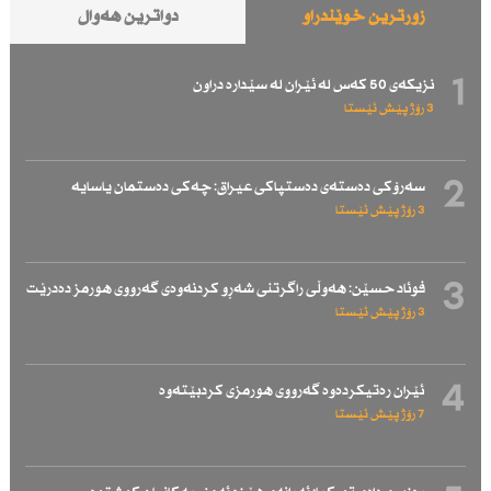
زۆرترین خوێندراو
دواترین هەواڵ
1
نزیكەی 50 كەس لە ئێران لە سێدارە دراون
3 رۆژ پێش ئێستا
2
سەرۆكی دەستەی دەستپاكی عیراق: چەكی دەستمان یاسایە
3 رۆژ پێش ئێستا
3
فوئاد حسێن: هەوڵی راگرتنی شەڕو كردنەوەی گەرووی هورمز دەدرێت
3 رۆژ پێش ئێستا
4
ئێران رەتیكردەوە گەرووی هورمزی كردبێتەوە
7 رۆژ پێش ئێستا