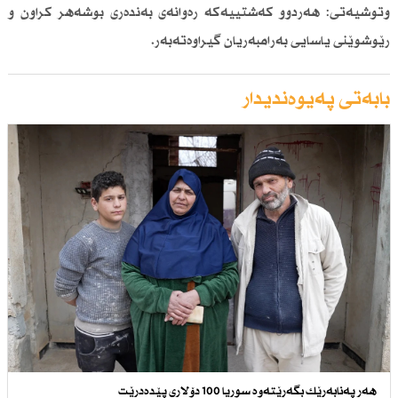
وتوشیەتی: هەردوو كەشتییەكە رەوانەی بەندەری بوشەهر كراون و
رێوشوێنی یاسایی بەرامبەریان گیراوەتەبەر.
بابەتی پەیوەندیدار
هەر پەنابەرێك بگەڕێتەوە سوریا 100 دۆلاری پێدەدرێت