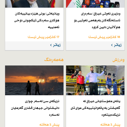
وەزیری نەوتی عیراق: سەرەڕای
ویلایەتی: بونی هێزە بیانییەكان
ئاستەنگەكان بەرهەمی نەوتیی بۆ
هۆكاری سەرەكی تێكچونی دۆخی
هاوڵاتیان دابین كراوە
ئەمنییە
18 کاتژمێر پێش ئێستا
17 کاتژمێر پێش ئێستا
زیاتر
زیاتر
وەرزش
هەمەڕەنگ
یانەی مامۆستایانی عیراق لە
نزیكەی سێ لەسەر چواری
گەیشتن بە پاڵەوانێتییەكی موای تای
دانیشتوانی جیهان فشاری گەرمایان
نزیكدەبێتەوە
لەسەرە
پێش 2 هەفتە
پێش 2 هەفتە