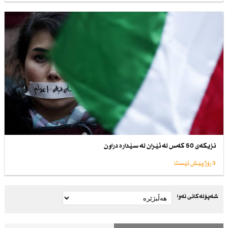
نزیكەی 50 كەس لە ئێران لە سێدارە دراون
3 رۆژ پێش ئێستا
شەپۆلەکانی نەوا