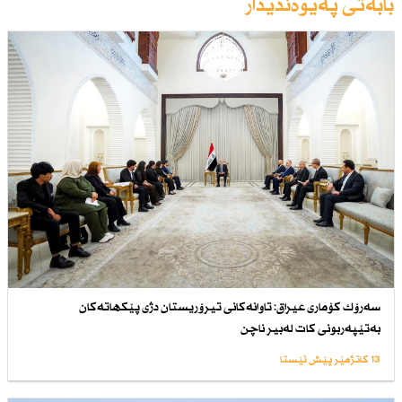
بابەتی پەیوەندیدار
سەرۆك كۆماری عیراق: تاوانەكانی تیرۆریستان دژی پێكهاتەكان
بەتێپەربونی كات لەبیر ناچن
13 کاتژمێر پێش ئێستا