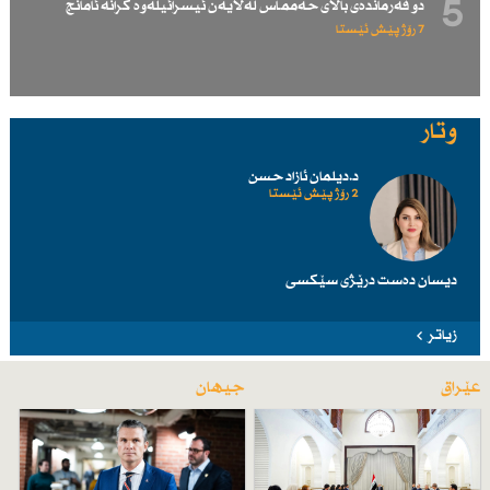
5
دو فەرماندەی باڵای حەممـاس لەلایەن ئیسرائیلەوە كرانە ئامانج
7 رۆژ پێش ئێستا
وتار
د.دیلمان ئازاد حسن
2 رۆژ پێش ئێستا
دیسان دەست درێژی سێكسی
زیاتر
عێراق
جیهان