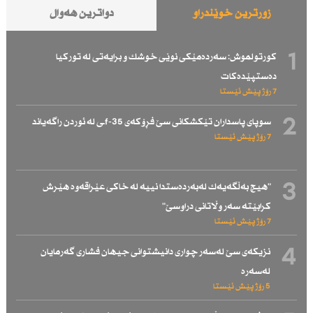
زۆرترین خوێندراو
دواترین هەواڵ
1
كورتولموش: سەردەمێكی نوێی خوشك و برایەتی لە توركیا
دەستپێدەكات
7 رۆژ پێش ئێستا
2
سوپای پاسداران تێكشكانی سێ فڕۆكەی f-35ـی لە ئوردن راگەیاند
7 رۆژ پێش ئێستا
3
"هیچ بەڵگەیەك لەبەردەستدا نییە لە خاكی عێراقەوە هێرش
كرابێتە سەر وڵاتانی دراوسێ"
7 رۆژ پێش ئێستا
4
نزیكەی سێ لەسەر چواری دانیشتوانی جیهان فشاری گەرمایان
لەسەرە
5 رۆژ پێش ئێستا