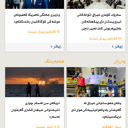
سەرۆك كۆماری عیراق: تاوانەكانی
وەزیری جەنگی ئەمریكا كەمبونەی
تیرۆریستان دژی پێكهاتەكان
موشەكی كۆگاكانیان رەتدەكاتەوە
بەتێپەربونی كات لەبیر ناچن
12 کاتژمێر پێش ئێستا
13 کاتژمێر پێش ئێستا
زیاتر
زیاتر
وەرزش
هەمەڕەنگ
یانەی مامۆستایانی عیراق لە
نزیكەی سێ لەسەر چواری
گەیشتن بە پاڵەوانێتییەكی موای تای
دانیشتوانی جیهان فشاری گەرمایان
نزیكدەبێتەوە
لەسەرە
پێش 1 هەفتە
5 رۆژ پێش ئێستا