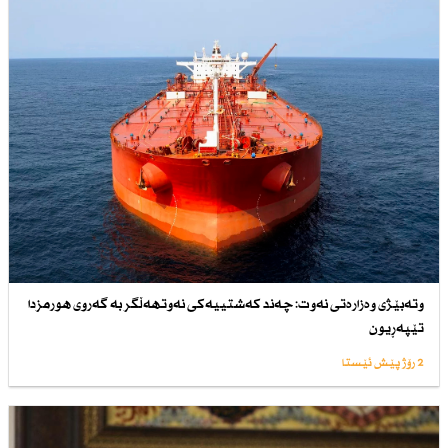
وتەبێژی وەزارەتی نەوت: چەند كەشتییەكی نەوتهەڵگر بە گەروی هورمزدا
تێپەڕیون
2 رۆژ پێش ئێستا