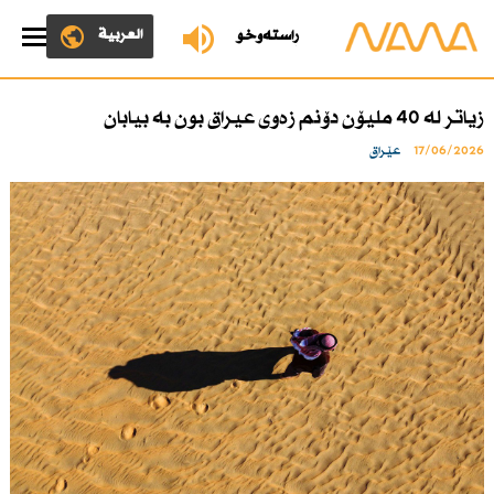
العربية
ڕاستەوخۆ
زیاتر لە 40 ملیۆن دۆنم زەوی عیراق بون بە بیابان
17/06/2026
عێراق