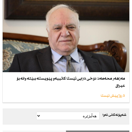
مەزهەر محەمەد: دۆخی دارایی ئێستا كاتییەو پێویستە ببێتە وانە بۆ
عیراق
2 رۆژ پێش ئێستا
شەپۆلەکانی نەوا