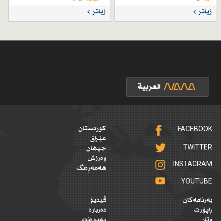
زیاتر
زیاتر
FACEBOOK
کوردستان
عێراق
TWITTER
جیهان
وەرزش
INSTAGRAM
هەمەڕەنگ
YOUTUBE
بەرنامەکان
ڤیدیۆ
ڕاپۆرت
دەربارە
وتار
پەیوەندی