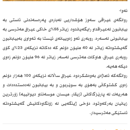
نەوا-
روانگەی عیراقی سەوز هۆشداریی لەبارەی پەرەسەندنی ئاستی بە
بیابانبون لەعیراقداو رایگەیاندوە، زیاتر 55%ی خاكی عیراق مەترسی بە
بیابانبونی لەسەرە، روبەری ئەو زەوییانەی ئێستا بە تەواوی بەبیابانبون
گەیشتوەتە زیاتر لە 40 ملیۆن دۆنم كە دەكاتە نزیكەی 23%ی كۆی
روبەری عیراق، هاوكات مەترسی لەسەر زیاتر لە 96 ملیۆن دۆنم زەوی
دیكە هەیە.
روانگەكە ئاماژەی بەوەشكردوە، عیراق ساڵانە نزیكەی 100 هەزار دۆنم
زەوی كشتوكاڵی بەهۆی بە سوێربون و بە بیابانبون لەدەستدەدات و
هەریەك لە پارێزگاكانی (زیقار، میسان، موسەنناو دیوانییە) زۆرترین
زیانیان بەركەوتوە، دۆخی ژینگەیی لە زۆنگاوەكانیش گەیشتوەتە
ئاستێكی مەترسیدار.