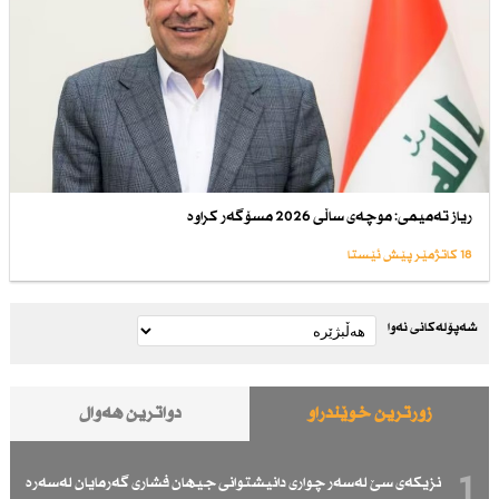
ریاز تەمیمی: موچەی ساڵی 2026 مسۆگەر كراوە
18 کاتژمێر پێش ئێستا
شەپۆلەکانی نەوا
زۆرترین خوێندراو
دواترین هەواڵ
1
نزیكەی سێ لەسەر چواری دانیشتوانی جیهان فشاری گەرمایان لەسەرە