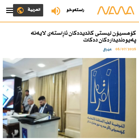
العربية
ڕاستەوخۆ
كۆمسیۆن لیستی كاندیدەكان ئاڕاستەی لایەنە
پەیوەندیدارەكان دەكات
05/07/2025
عێراق