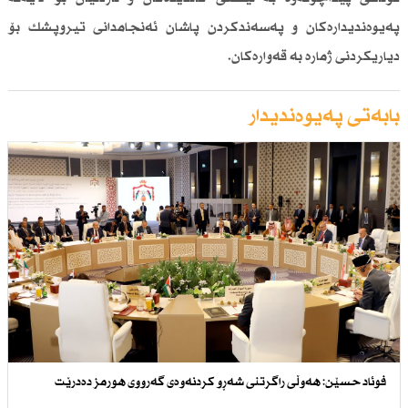
پەیوەندیدارەكان و پەسەندكردن پاشان ئەنجامدانی تیروپشك بۆ
دیاریكردنی ژمارە بە قەوارەكان.
بابەتی پەیوەندیدار
فوئاد حسێن: هەوڵی راگرتنی شەڕو كردنەوەی گەرووی هورمز دەدرێت