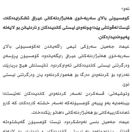
نەوا-
كۆمسیۆنی باڵای سەربەخۆی هەڵبژاردنەكانی عیراق ئاشكرایدەكات،
ئێستا لەقۆناغی پێداچونەوەی لیستی كاندیدەكان و ناردنیانن بۆ لایەنە
پەیوەندیدارەكان.
عیماد جەمیل سەرۆكی تیمی راگەیاندن لەكۆمسیۆنی باڵای
سەربەخۆی هەڵبژاردنەكانی عیراق رایگەیاندوە، كۆمسیۆن پڕۆسەی
وەرگرتنی لیستی كاندیدەكانی تەواوكردوە، تائێستاش هیچ بڕیارێك
نەدراوە بۆ كردنەوەی دەرگا بۆ هەمواركردنەوە یان وەرگرتنی لیستی
نوێ.
وتوشیەتی: قسەكردن لەسەر كردنەوەی كاندیدەكان لەئێستادا
بێبنەمایە بەو پێیەی كۆمسیۆنەكە لەسەر خشتە كاردەكات كە كارو
ئامادەكارییەكانی بۆ هەڵبژاردنەكانی داهاتو رێكدەخات.
عیماد جەمیل باسی لەوەشكردوە، ئێستا كۆمسیۆن گەیشتوەتە
قۆناغی پێداچونەوە بە لیستی كاندیدەكان و ناردنیان بۆ لایەنە