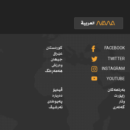
FACEBOOK
کوردستان
عێراق
TWITTER
جیهان
وەرزش
INSTAGRAM
هەمەڕەنگ
YOUTUBE
بەرنامەکان
ڤیدیۆ
ڕاپۆرت
دەربارە
وتار
پەیوەندی
گەلەری
ئەرشیڤ