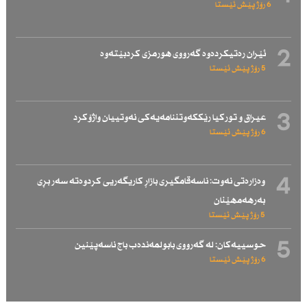
6 رۆژ پێش ئێستا
2
ئێران رەتیكردەوە گەرووی هورمزی كردبێتەوە
5 رۆژ پێش ئێستا
3
عیراق و توركیا رێككەوتننامەیەكی نەوتییان واژۆكرد
6 رۆژ پێش ئێستا
4
وەزارەتی نەوت: ناسەقامگیری بازاڕ كاریگەریی كردوەتە سەر بڕی
بەرهەمهێنان
5 رۆژ پێش ئێستا
5
حوسییەكان: لە گەرووی بابولمەندەب باج ناسەپێنین
6 رۆژ پێش ئێستا