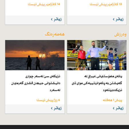
13 کاتژمێر پێش ئێستا
14 کاتژمێر پێش ئێستا
زیاتر
زیاتر
وەرزش
هەمەڕەنگ
یانەی مامۆستایانی عیراق لە
نزیكەی سێ لەسەر چواری
گەیشتن بە پاڵەوانێتییەكی موای تای
دانیشتوانی جیهان فشاری گەرمایان
نزیكدەبێتەوە
لەسەرە
پێش 1 هەفتە
6 رۆژ پێش ئێستا
زیاتر
زیاتر