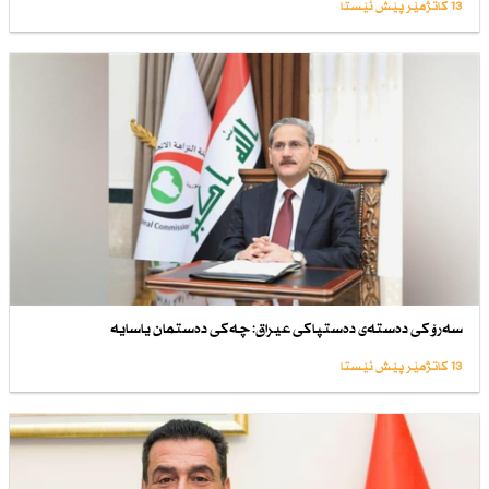
13 کاتژمێر پێش ئێستا
سەرۆكی دەستەی دەستپاكی عیراق: چەكی دەستمان یاسایە
13 کاتژمێر پێش ئێستا