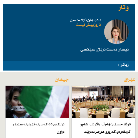
وتار
د.دیلمان ئازاد حسن
3 رۆژ پێش ئێستا
دیسان دەست درێژی سێكسی
زیاتر
عێراق
جیهان
فوئاد حسێن: هەوڵی راگرتنی شەڕو
نزیكەی 50 كەس لە ئێران لە سێدارە
كردنەوەی گەرووی هورمز دەدرێت
دراون