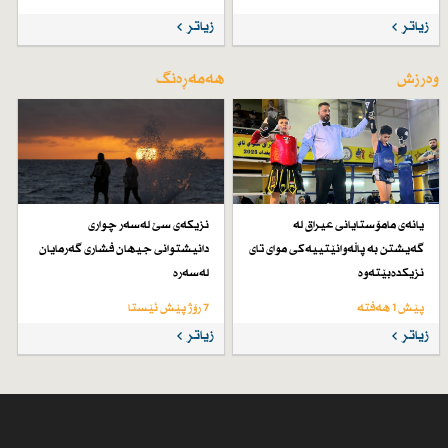
زیاتر
زیاتر
وەرزش
هەمەڕەنگ
یانەی مامۆستایانی عیراق لە
نزیكەی سێ لەسەر چواری
گەیشتن بە پاڵەوانێتییەكی موای تای
دانیشتوانی جیهان فشاری گەرمایان
نزیكدەبێتەوە
لەسەرە
پێش 1 هەفتە
7 رۆژ پێش ئێستا
زیاتر
زیاتر