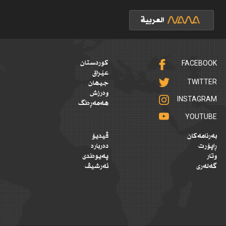
FACEBOOK
کوردستان
عێراق
TWITTER
جیهان
وەرزش
INSTAGRAM
هەمەڕەنگ
YOUTUBE
بەرنامەکان
ڤیدیۆ
ڕاپۆرت
دەربارە
وتار
پەیوەندی
گەلەری
ئەرشیڤ