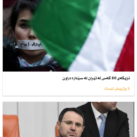
نزیكەی 50 كەس لە ئێران لە سێدارە دراون
2 رۆژ پێش ئێستا