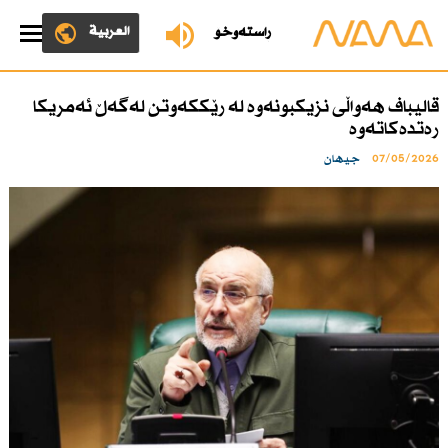
العربية
ڕاستەوخۆ
قالیباف هەواڵی نزیكبونەوە لە رێككەوتن لەگەڵ ئەمریكا
رەتدەكاتەوە
07/05/2026
جیهان