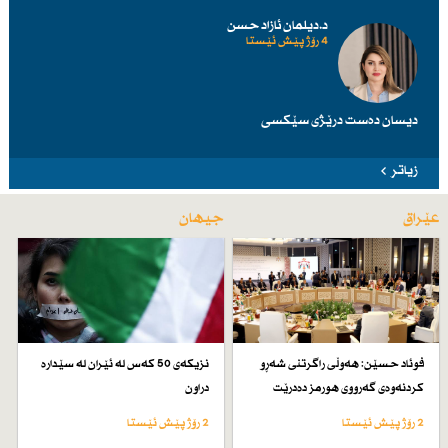
د.دیلمان ئازاد حسن
4 رۆژ پێش ئێستا
دیسان دەست درێژی سێكسی
زیاتر
عێراق
جیهان
فوئاد حسێن: هەوڵی راگرتنی شەڕو
نزیكەی 50 كەس لە ئێران لە سێدارە
كردنەوەی گەرووی هورمز دەدرێت
دراون
2 رۆژ پێش ئێستا
2 رۆژ پێش ئێستا