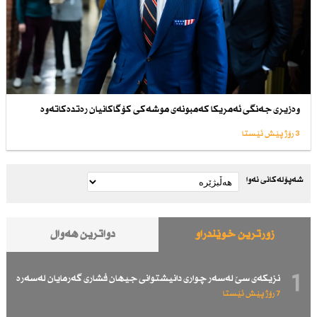
وەزیری جەنگی ئەمریكا كەمبونەی موشەكی كۆگاكانیان رەتدەكاتەوە
3 رۆژ پێش ئێستا
شەپۆلەکانی نەوا
زۆرترین خوێندراو
دواترین هەواڵ
1
نزیكەی سێ لەسەر چواری دانیشتوانی جیهان فشاری گەرمایان لەسەرە
7 رۆژ پێش ئێستا