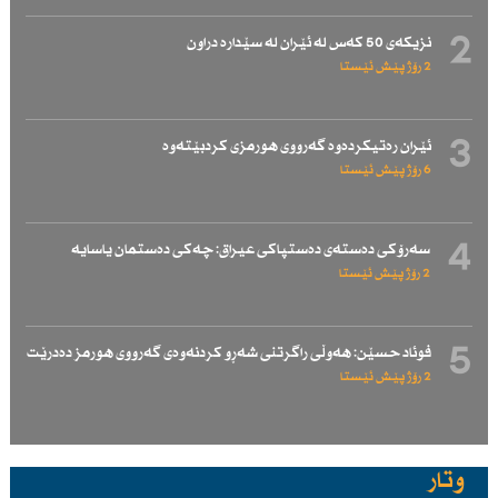
2
نزیكەی 50 كەس لە ئێران لە سێدارە دراون
2 رۆژ پێش ئێستا
3
ئێران رەتیكردەوە گەرووی هورمزی كردبێتەوە
6 رۆژ پێش ئێستا
4
سەرۆكی دەستەی دەستپاكی عیراق: چەكی دەستمان یاسایە
2 رۆژ پێش ئێستا
5
فوئاد حسێن: هەوڵی راگرتنی شەڕو كردنەوەی گەرووی هورمز دەدرێت
2 رۆژ پێش ئێستا
وتار