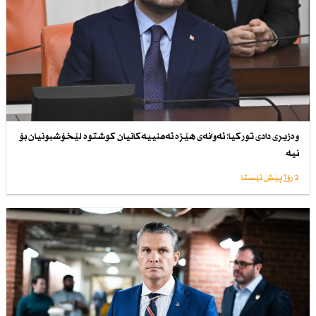
وەزیری دادی توركیا: ئەوانەی هێزە ئەمنییەكانیان كوشتوە لێخۆشبونیان بۆ
نیە
2 رۆژ پێش ئێستا