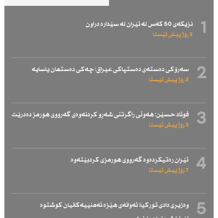
1
نزیكەی 50 كەس لە ئێران لە سێدارە دراون
3 رۆژ پێش ئێستا
2
سەرۆكی دەستەی دەستپاكی عیراق: چەكی دەستمان یاسایە
3 رۆژ پێش ئێستا
3
فوئاد حسێن: هەوڵی راگرتنی شەڕو كردنەوەی گەرووی هورمز دەدرێت
3 رۆژ پێش ئێستا
4
ئێران رەتیكردەوە گەرووی هورمزی كردبێتەوە
7 رۆژ پێش ئێستا
5
وەزیری دادی توركیا: ئەوانەی هێزە ئەمنییەكانیان كوشتوە