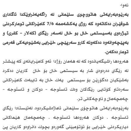
نەوا-
بەڕێوەبەرایەتی هاتووچۆی سلێمانی لە راگەیەنراوێكدا ئاگاداری
شۆفێران دەكاتەوە كە رۆژی یەكشەممە 7/6 كامێراكانی تۆماركردنی
تیژڕەوی بەسیستمی خاڵ بۆ خاڵ لەسەر رێگای (كەلار – كفری) و
بەپێچەوانەوە دەكەونە كارو سەرپێچی خێرایی بەشێوەیەكی فەرمی
تۆمار دەكەن.
هەروەها راشیگەیاندوە كە لە هەمان رۆژدا ئەو كامێرایانەی كە پێشتر
لە رێگای دەرەوەی شار بە سیستمی خاڵ بۆ خاڵ كاریان دەكرد
بەشێكیان دەگۆڕێن بۆ سیستمی یەك خاڵ بە تایبەت كامێراكانی
سەرەتاو كۆتایی رێگاكان وەك تاسڵوجە – دوكان و تاسڵوجە –
چەمچەماڵ و ناوچەكانی تر.
بەڕێوەبەرایەتی هاتوچۆی سلێمانی ئاماژەشیكردوە، لەئێستادا رێگای
تاسڵوجە ـ دوكان هەروەها تاسڵوجە ـ چەمچەماڵ هێماكانی
دیاریكردنی خێرایی بۆ ئۆتۆمبێلی گەورەو بچوك دانراوەو كاریان پێ