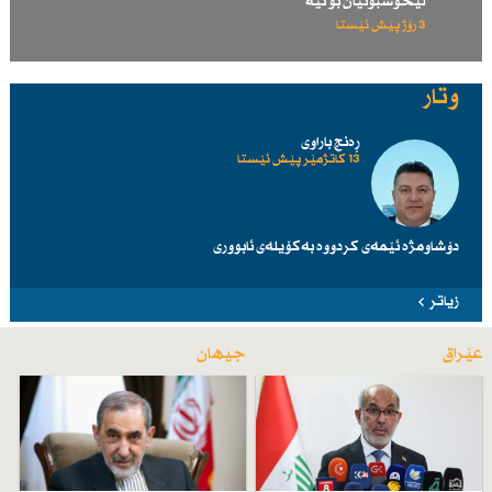
لێخۆشبونیان بۆ نیە
3 رۆژ پێش ئێستا
وتار
ڕەنج باراوی
13 کاتژمێر پێش ئێستا
دۆشاومژە ئێمەی کردووە بەکۆیلەی ئابووری
زیاتر
عێراق
جیهان