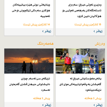
وەزیری نەوتی عیراق: سەرەڕای
ویلایەتی: بونی هێزە بیانییەكان
ئاستەنگەكان بەرهەمی نەوتیی بۆ
هۆكاری سەرەكی تێكچونی دۆخی
هاوڵاتیان دابین كراوە
ئەمنییە
15 کاتژمێر پێش ئێستا
14 کاتژمێر پێش ئێستا
زیاتر
زیاتر
وەرزش
هەمەڕەنگ
یانەی مامۆستایانی عیراق لە
نزیكەی سێ لەسەر چواری
گەیشتن بە پاڵەوانێتییەكی موای تای
دانیشتوانی جیهان فشاری گەرمایان
نزیكدەبێتەوە
لەسەرە
پێش 2 هەفتە
پێش 2 هەفتە
زیاتر
زیاتر