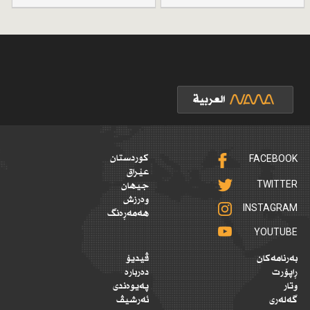
FACEBOOK
کوردستان
عێراق
TWITTER
جیهان
وەرزش
INSTAGRAM
هەمەڕەنگ
YOUTUBE
بەرنامەکان
ڤیدیۆ
ڕاپۆرت
دەربارە
وتار
پەیوەندی
گەلەری
ئەرشیڤ