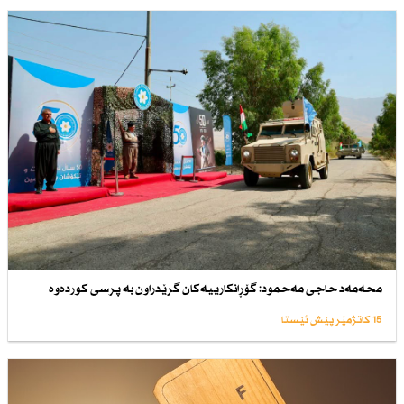
محەمەد حاجی مەحمود: گۆڕانكارییەكان گرێدراون بە پرسی كوردەوە
15 کاتژمێر پێش ئێستا