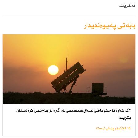
دەكرێت.
بابەتی پەیوەندیدار
"كاركراوە تا حكومەتی عیراق سیستمی بەرگری بۆ هەرێمی كوردستان
بكڕێت"
15 کاتژمێر پێش ئێستا