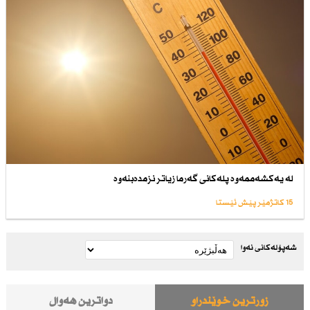
لە یەكشەممەوە پلەكانی گەرما زیاتر نزمدەبنەوە
15 کاتژمێر پێش ئێستا
شەپۆلەکانی نەوا
زۆرترین خوێندراو
دواترین هەواڵ