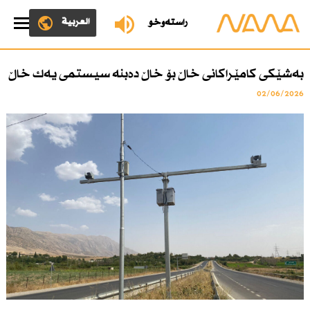
العربية
ڕاستەوخۆ
بەشێكی كامێراكانی خاڵ بۆ خاڵ دەبنە سیستمی یەك خاڵ
02/06/2026