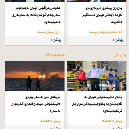
وەزیری پێشوی كاروكاروباری
عەباس عراقچی: ئێران لە بەرانبەر
كۆمەڵایەتی عیراق دەستگیر
سەرجەم گوشارەكاندا بە سەربەرزی
دەكرێت
دەمێنێتەوە
23 کاتژمێر پێش ئێستا
1 رۆژ پێش ئێستا
زیاتر
زیاتر
وەرزش
هەمەڕەنگ
یانەی مامۆستایانی عیراق لە
نزیكەی سێ لەسەر چواری
گەیشتن بە پاڵەوانێتییەكی موای تای
دانیشتوانی جیهان فشاری گەرمایان
نزیكدەبێتەوە
لەسەرە
پێش 2 هەفتە
پێش 2 هەفتە
زیاتر
زیاتر