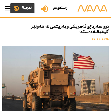
العربية
ڕاستەوخۆ
دوو سەربازی ئەمریكی و بەریتانی لە هەولێر
گیانیانلەدەستدا
02/06/2026