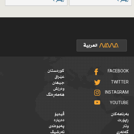
FACEBOOK
کوردستان
عێراق
TWITTER
جیهان
وەرزش
INSTAGRAM
هەمەڕەنگ
YOUTUBE
بەرنامەکان
ڤیدیۆ
ڕاپۆرت
دەربارە
وتار
پەیوەندی
گەلەری
ئەرشیڤ