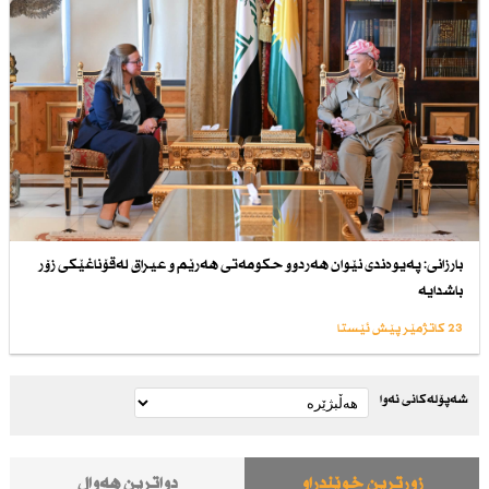
بارزانی: پەیوەندی نێوان هەردوو حكومەتی هەرێم و عیراق لەقۆناغێكی زۆر
باشدایە
23 کاتژمێر پێش ئێستا
شەپۆلەکانی نەوا
زۆرترین خوێندراو
دواترین هەواڵ