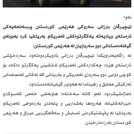
نەوا-
نێچیرڤان بارزانی سەرۆكی هەرێمی كوردستان پرسەنامەیەكی
ئاڕاستەی ویلایەتە یەكگرتوەكانی ئەمریكاو بەریتانیا كرد بەبۆنەی
گیانلەدەستدانی دوو سەربازیان لە هەرێمی كوردستان.
لە راگەیەنراوێكدا نێچیرڤان بارزانی بڵاویكردوەتەوە، سەرەخۆشی
ئاڕاستەی هێزە چەكدارەكانی ئەمریكاو شانشینی یەكگرتو دەكات بۆ
كۆچی دوایی دوو سەربازی ئەمریكی و بەریتانی كە لەكاتی ئەنجامدانی
ئەركێكی مەشق و راهێناندا لە هەولێر گیانیانلەدەستداوە.
ئاماژەشیكردوە، لەم كاتە سەختەدا هاوبەشی خەمی كەسوكارو
خێزانەكانیانە، هەروەها بەشداریی و پابەندی بەردەوامی ئەمریكاو
بەریتانیا لە پاڵپشتیكردنی ئاسایش و سەقامگیریی عیراق و هەرێمی
كوردستان بەرزدەنرخێنن.