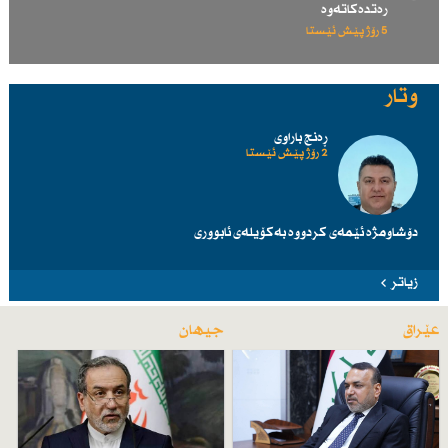
رەتدەكاتەوە
5 رۆژ پێش ئێستا
وتار
ڕەنج باراوی
2 رۆژ پێش ئێستا
دۆشاومژە ئێمەی کردووە بەکۆیلەی ئابووری
زیاتر
عێراق
جیهان