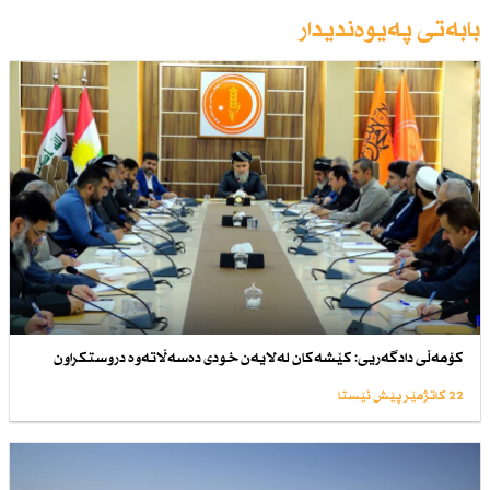
بابەتی پەیوەندیدار
كۆمەڵی دادگەریی: كێشەكان لەلایەن خودی دەسەڵاتەوە دروستكراون
22 کاتژمێر پێش ئێستا