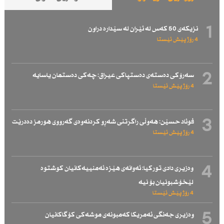
1
نزیكەی 50 كەس لە ئێران لە سێدارە دراون
4 رۆژ پێش ئێستا
2
سەرۆكی دەستەی دەستپاكی عیراق: چەكی دەستمان یاسایە
4 رۆژ پێش ئێستا
3
فوئاد حسێن: هەوڵی راگرتنی شەڕو كردنەوەی گەرووی هورمز دەدرێت
4 رۆژ پێش ئێستا
4
وەزیری دادی توركیا: ئەوانەی هێزە ئەمنییەكانیان كوشتوە
لێخۆشبونیان بۆ نیە
4 رۆژ پێش ئێستا
5
وەزیری جەنگی ئەمریكا كەمبونەی موشەكی كۆگاكانیان