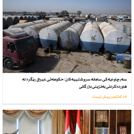
سەرچاوەیەكی سامانە سروشتییەكان: حكومەتی عیراق رێگرە لە
هاوردەكردنی بەنزینی بازرگانی
23 کاتژمێر پێش ئێستا