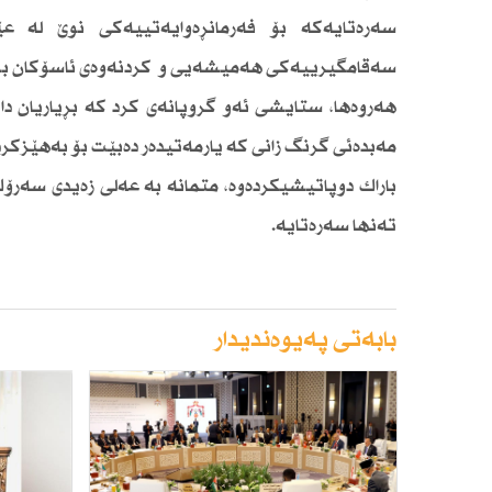
سەرەتایەكە بۆ فەرمانڕەوایەتییەكی‌ نوێ لە ع
سەقامگیرییەكی‌ هەمیشەیی و كردنەوەی ئاسۆكان بۆ 
هەروەها، ستایشی ئەو گروپانەی كرد كە بڕیاریان دا
مەبدەئی گرنگ زانی كە یارمەتیدەر دەبێت بۆ بەهێزكرد
باراك دوپاتیشیكردەوە، متمانە بە عەلی زەیدی سەرۆ
تەنها سەرەتایە.
بابەتی پەیوەندیدار