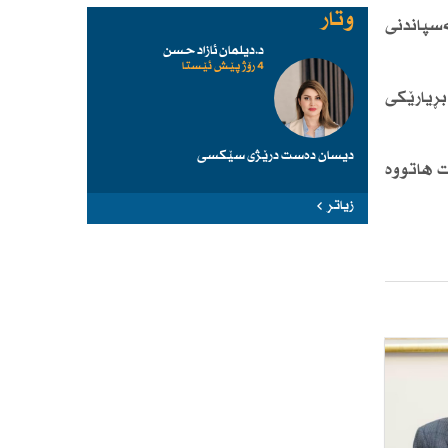
وتار
پاندنی‌
د.دیلمان ئازاد حسن
4 رۆژ پێش ئێستا
بڕیارێكی
دیسان دەست درێژی سێكسی
ت هاتووە
زیاتر