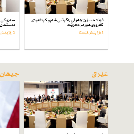
فوئاد حسێن: هەوڵی راگرتنی شەڕو كردنەوەی
سەرۆكی د
گەرووی هورمز دەدرێت
دەستمان 
2 رۆژ پێش ئێستا
2 رۆژ پێش ئێستا
عێراق
جیهان