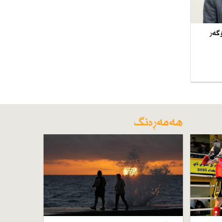
 ساڵی 2026 مسۆگەر
هەمەڕەنگ