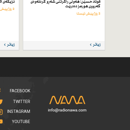
فوئاد حسێن: هەوڵی راگرتنی شەڕو كردنەوەی
نزیكەی 50 كەس لە ئێران لە سێدارە دراون
گەرووی هورمز دەدرێت
2 رۆژ پێش ئێستا
2 رۆژ پێش ئێستا
زیاتر
زیاتر
FACEBOOK
TWITTER
INSTAGRAM
YOUTUBE