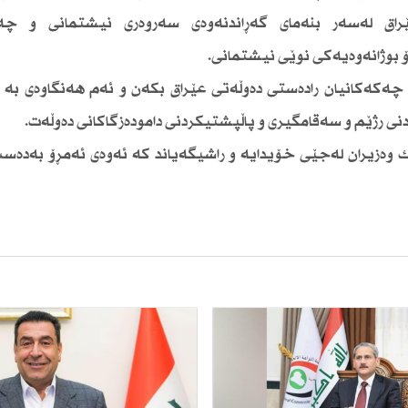
ێراق لەسەر بنەمای گەڕاندنەوەی سەروەری نیشتمانی و چەس
بوژانەوەیەكی نوێی نیشتمانی.
 چەكەكانیان رادەستی‌ دەوڵەتی عێراق بكەن و ئەم هەنگاوەی بە 
نی رژێم و سەقامگیری و پاڵپشتیكردنی دامودەزگاكانی دەوڵەت.
ك وەزیران لەجێی‌ خۆیدایە و راشیگەیاند كە ئەوەی ئەمڕۆ بەدەس