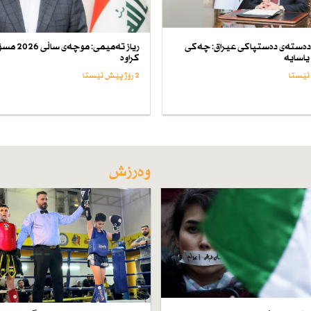
ەستەی دەستپاكی عیراق: چەكی
ریاز تەمیمی: موچەی
یاسایە
كراوە
2 رۆژ پێش ئێستا
وەرزش