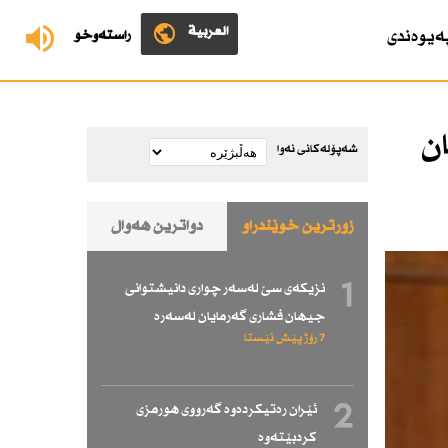
العربية
ەیوەندی
ڕاستەوخۆ
ن
شەپۆلەکانی نەوا
زۆرترین خوێندراو
دواترین هەواڵ
1
نزیكەی سێ لەسەر چواری دانیشتوانی
جیهان فشاری گەرمایان لەسەرە
7 رۆژ پێش ئێستا
2
ئێران رەتیكردەوە گەرووی هورمزی
كردبێتەوە