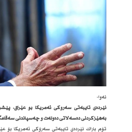
نەوا-
نێردەی تایبەتی سەرۆكی‌ ئەمریكا بۆ عێراق، پێشو
بەهێزكردنی دەسەڵاتی دەوڵەت و چەسپاندنی سەقامگ