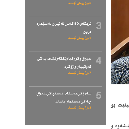
6 رۆژ پێش ئێستا
3
نزیكەی 50 كەس لە ئێران لە سێدارە
دراون
2 رۆژ پێش ئێستا
4
عیراق و توركیا رێككەوتننامەیەكی
نەوتییان واژۆكرد
7 رۆژ پێش ئێستا
5
سەرۆكی دەستەی دەستپاكی عیراق:
چەكی دەستمان یاسایە
ینێت بۆ
2 رۆژ پێش ئێستا
 گرنگە بۆ پێشەوە و