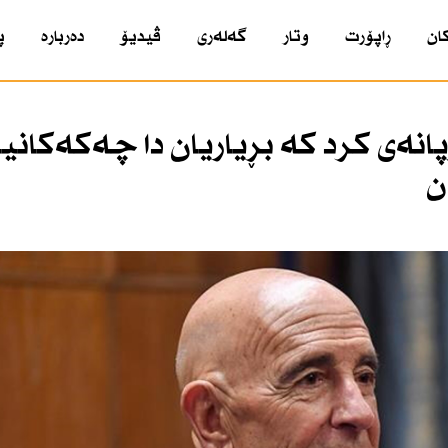
ان
ڕاپۆرت
وتار
گەلەری
ڤیدیۆ
دەربارە
پ
انەی كرد كە بڕیاریان دا چەكەكانیا
ن