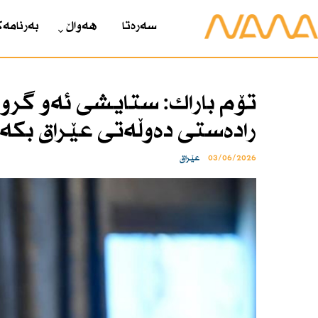
سەرەتا
هەواڵ
بەرنامەک
تۆم باراك: ستایشی ئەو گروپ
رادەستی‌ دەوڵەتی عێراق بكە
03/06/2026
عێراق