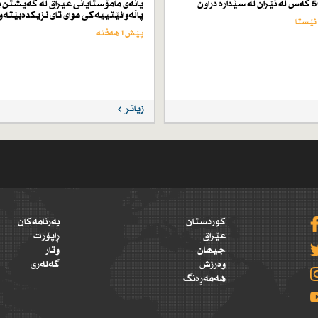
یانەی مامۆستایانی عیراق لە گەیشتن ب
پاڵەوانێتییەكی موای تای نزیكدەبێتەو
پێش 1 هەفتە
زیاتر
کوردستان
بەرنامەکان
عێراق
ڕاپۆرت
جیهان
وتار
وەرزش
گەلەری
هەمەڕەنگ