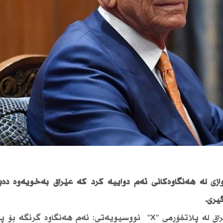
ازی لە هەنگاوەكانی ئەم دواییە كرد كە عێراق بەخۆیەوە دەب
یری.
تۆم باراك نێردەی تایبەتی سەرۆكی‌ ئەمریكا بۆ عێراق لە پلاتفۆڕمی‌ "X" نووسیویەتی‌: ئەم هەنگاوە