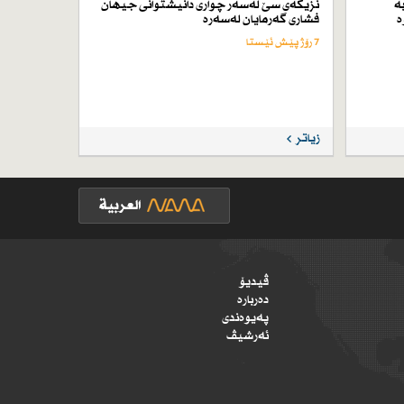
ە
نزیكەی سێ لەسەر چواری دانیشتوانی جیهان
ە
فشاری گەرمایان لەسەرە
7 رۆژ پێش ئێستا
زیاتر
ڤیدیۆ
دەربارە
پەیوەندی
ئەرشیڤ