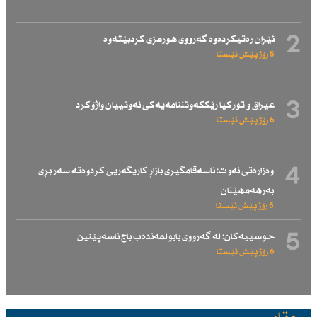
2
ئێران رەتیكردەوە گەرووی هورمزی كردبێتەوە
5 رۆژ پێش ئێستا
3
عیراق و توركیا رێككەوتننامەیەكی نەوتییان واژۆكرد
6 رۆژ پێش ئێستا
4
وەزارەتی نەوت: ناسەقامگیری بازاڕ كاریگەریی كردوەتە سەر بڕی
بەرهەمهێنان
5 رۆژ پێش ئێستا
5
حوسییەكان: لە گەرووی بابولمەندەب باج ناسەپێنین
6 رۆژ پێش ئێستا