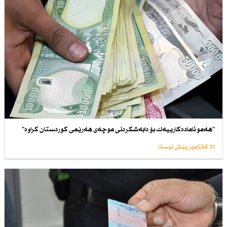
"هەمو ئامادەكارییەك بۆ دابەشكردنی موچەی هەرێمی كوردستان كراوە"
21 کاتژمێر پێش ئێستا