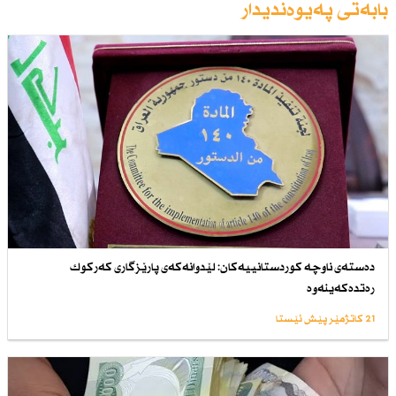
بابەتی پەیوەندیدار
دەستەی ناوچە كوردستانییەكان: لێدوانەكەی پارێزگاری كەركوك
رەتدەكەینەوە
21 کاتژمێر پێش ئێستا