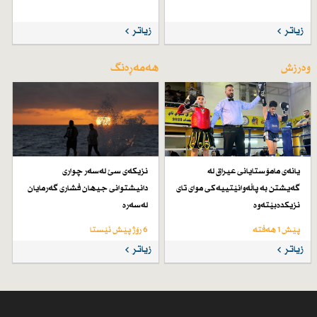
زیاتر
زیاتر
وەرزش
هەمەڕەنگ
یانەی مامۆستایانی عیراق لە
نزیكەی سێ لەسەر چواری
گەیشتن بە پاڵەوانێتییەكی موای تای
دانیشتوانی جیهان فشاری گەرمایان
نزیكدەبێتەوە
لەسەرە
پێش 1 هەفتە
6 رۆژ پێش ئێستا
زیاتر
زیاتر