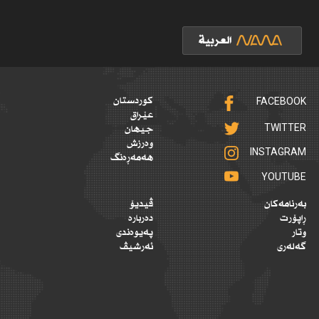
FACEBOOK
کوردستان
عێراق
TWITTER
جیهان
وەرزش
INSTAGRAM
هەمەڕەنگ
YOUTUBE
بەرنامەکان
ڤیدیۆ
ڕاپۆرت
دەربارە
وتار
پەیوەندی
گەلەری
ئەرشیڤ