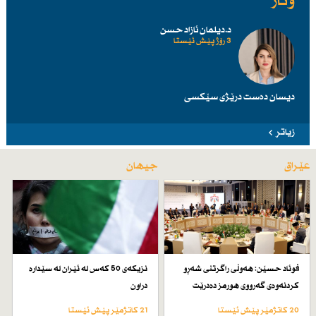
وتار
د.دیلمان ئازاد حسن
3 رۆژ پێش ئێستا
دیسان دەست درێژی سێكسی
زیاتر
عێراق
جیهان
فوئاد حسێن: هەوڵی راگرتنی شەڕو
نزیكەی 50 كەس لە ئێران لە سێدارە
كردنەوەی گەرووی هورمز دەدرێت
دراون
20 کاتژمێر پێش ئێستا
21 کاتژمێر پێش ئێستا