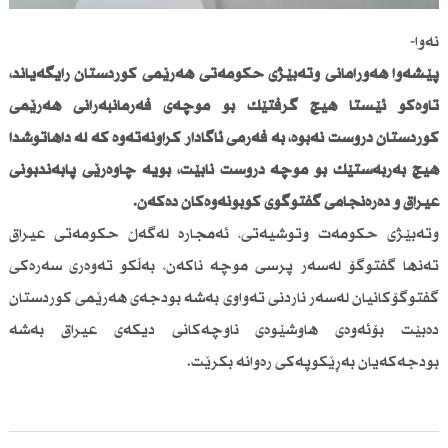
نەوا-
پێشەوا هەورامانی وتەبێژی حكومەتی هەرێمی كوردستان رایگەیاند،
تاوەكو ئێستا هیچ گرفتێك بۆ موچەی فەرمانبەرانی هەرێمی
كوردستان دروست نەبوە، بە فەرمی ئاگادار كراونەتەوە كە لە داهاتوشدا
هیچ بەربەستێك بۆ موچە دروست نابێت، بۆیە چاوەڕێی پابەندبونی
عیراق و دەرەنجامی گفتوگۆی كۆبونەوەكان دەكەن.
وتەبێژی حكومەت وتوشیەتی، ئەمجارە لەگەڵ حكومەتی عیراق
تەنها گفتوگۆ لەسەر پرسی موچە ناكەن، بەڵكو تەوەری سەرەكی
گفتوگۆكانیان لەسەر ناردنی تەواوی بەشە بودجەی هەرێمی كوردستان
دەبێت بۆئەوەی هاوشێوەی ناوچەكانی دیكەی عیراق بەشە
بودجەكەیان بەڕێكوپەكی رەوانە بكرێت.