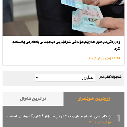
وەزارەتی ناوخۆی هەرێم مۆڵەتی شوفێریی دیجیتاڵی بەفەرمی پەسەند
كرد
24 کاتژمێر پێش ئێستا
شەپۆلەکانی نەوا
زۆرترین خوێندراو
دواترین هەواڵ
1
نزیكەی سێ لەسەر چواری دانیشتوانی جیهان فشاری گەرمایان لەسەرە
6 رۆژ پێش ئێستا