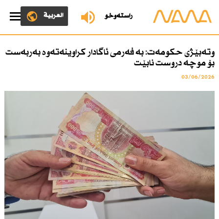
العربية
ڕاستەوخۆ
وتەبێژی حكومەت: بە فەرمی ئاگادار كراوینەتەوە بەربەست
بۆ موچە دروست نابێت
03/06/2026