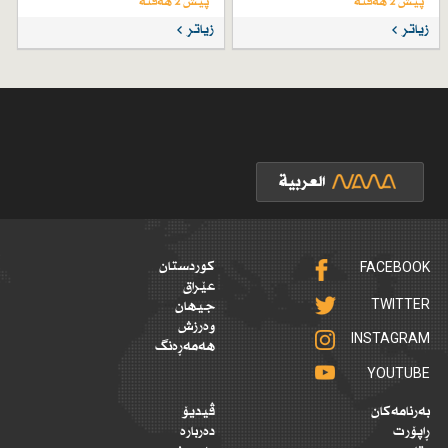
پێش 2 هەفتە
پێش 2 هەفتە
زیاتر
زیاتر
FACEBOOK
کوردستان
عێراق
TWITTER
جیهان
وەرزش
INSTAGRAM
هەمەڕەنگ
YOUTUBE
بەرنامەکان
ڤیدیۆ
ڕاپۆرت
دەربارە