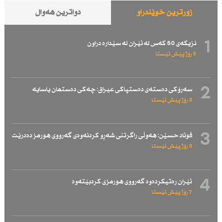
زۆرترین خوێندراو
دواترین هەواڵ
1
نزیكەی 50 كەس لە ئێران لە سێدارە دراون
3 رۆژ پێش ئێستا
2
سەرۆكی دەستەی دەستپاكی عیراق: چەكی دەستمان یاسایە
3 رۆژ پێش ئێستا
3
فوئاد حسێن: هەوڵی راگرتنی شەڕو كردنەوەی گەرووی هورمز دەدرێت
3 رۆژ پێش ئێستا
4
ئێران رەتیكردەوە گەرووی هورمزی كردبێتەوە
7 رۆژ پێش ئێستا