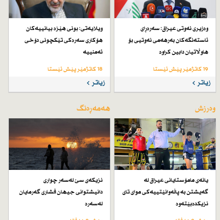
وەزیری نەوتی عیراق: سەرەڕای
ویلایەتی: بونی هێزە بیانییەكان
ئاستەنگەكان بەرهەمی نەوتیی بۆ
هۆكاری سەرەكی تێكچونی دۆخی
هاوڵاتیان دابین كراوە
ئەمنییە
19 کاتژمێر پێش ئێستا
18 کاتژمێر پێش ئێستا
زیاتر
زیاتر
وەرزش
هەمەڕەنگ
یانەی مامۆستایانی عیراق لە
نزیكەی سێ لەسەر چواری
گەیشتن بە پاڵەوانێتییەكی موای تای
دانیشتوانی جیهان فشاری گەرمایان
نزیكدەبێتەوە
لەسەرە