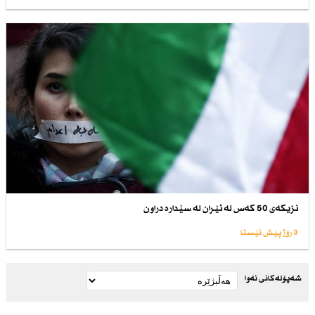
نزیكەی 50 كەس لە ئێران لە سێدارە دراون
3 رۆژ پێش ئێستا
شەپۆلەکانی نەوا