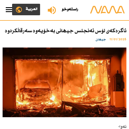
العربية
ڕاستەوخۆ
ئاگرەكەی لۆس ئەنجلس جیهانی بەخۆیەوە سەرقاڵكردوە
11/01/2025
جیهان
نەوا-