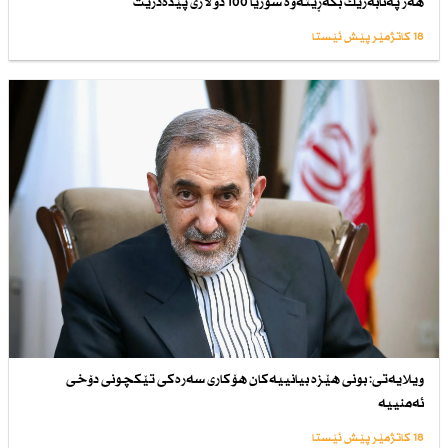
هەر پەنابەرێك بگەڕێتەوە سوریا 100 دۆلاری پێدەدرێت
18 کاتژمێر پێش ئێستا
ویلایەتی: بونی هێزە بیانییەكان هۆكاری سەرەكی تێكچونی دۆخی
ئەمنییە
18 کاتژمێر پێش ئێستا