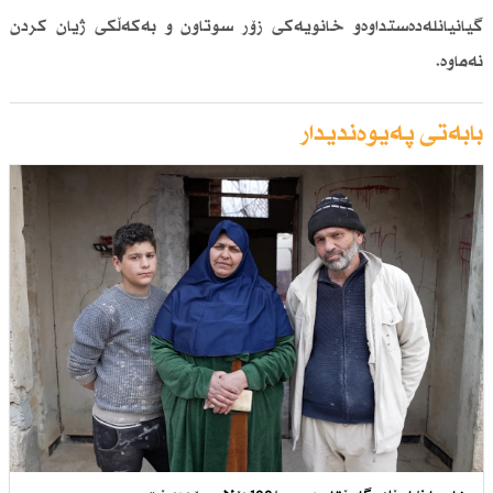
گیانیانلەدەستداوەو خانویەكی زۆر سوتاون و بەكەڵكی ژیان كردن
نەماوە.
بابەتی پەیوەندیدار