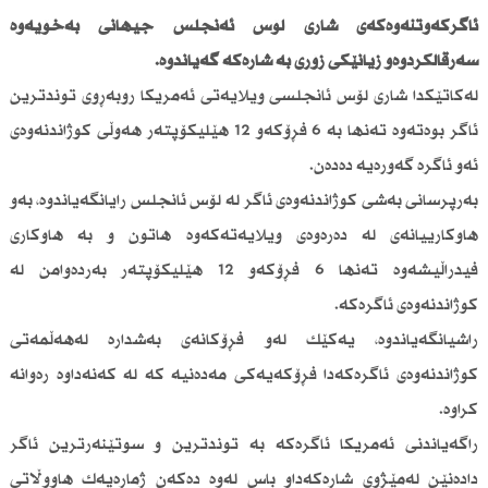
ئاگركەوتنەوەكەی شاری لۆس ئەنجلس جیهانی بەخۆیەوە
سەرقاڵكردوەو زیانێكی زۆری بە شارەكە گەیاندوە.
لەكاتێكدا شاری لۆس ئانجلسی ویلایەتی ئەمریكا روبەڕوی توندترین
ئاگر بوەتەوە تەنها بە 6 فڕۆكەو 12 هێلیكۆپتەر هەوڵی كوژاندنەوەی
ئەو ئاگرە گەورەیە دەدەن.
بەرپرسانی بەشی كوژاندنەوەی ئاگر لە لۆس ئانجلس رایانگەیاندوە، بەو
هاوكارییانەی لە دەرەوەی ویلایەتەكەوە هاتون و بە هاوكاری
فیدراڵیشەوە تەنها 6 فڕۆكەو 12 هێلیكۆپتەر بەردەوامن لە
كوژاندنەوەی ئاگرەكە.
راشیانگەیاندوە، یەكێك لەو فڕۆكانەی بەشدارە لەهەڵمەتی
كوژاندنەوەی ئاگرەكەدا فڕۆكەیەكی مەدەنیە كە لە كەنەداوە رەوانە
كراوە.
راگەیاندنی ئەمریكا ئاگرەكە بە توندترین و سوتێنەرترین ئاگر
دادەنێن لەمێژوی شارەكەداو باس لەوە دەكەن ژمارەیەك هاووڵاتی