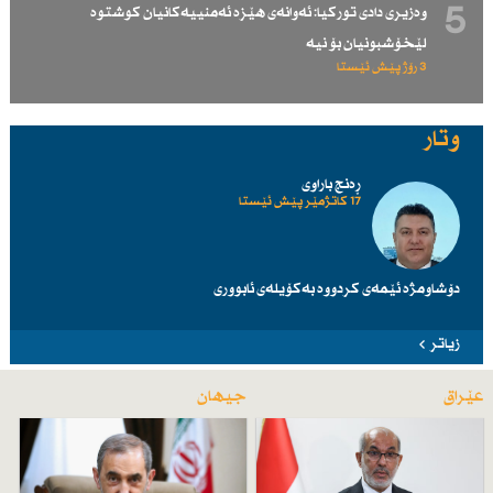
5
وەزیری دادی توركیا: ئەوانەی هێزە ئەمنییەكانیان كوشتوە
لێخۆشبونیان بۆ نیە
3 رۆژ پێش ئێستا
وتار
ڕەنج باراوی
17 کاتژمێر پێش ئێستا
دۆشاومژە ئێمەی کردووە بەکۆیلەی ئابووری
زیاتر
عێراق
جیهان