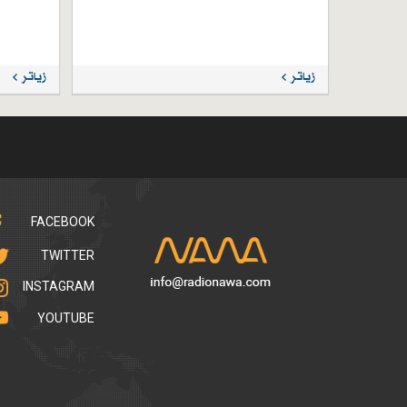
زیاتر
زیاتر
FACEBOOK
TWITTER
INSTAGRAM
YOUTUBE