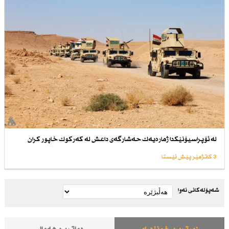
لە ئۆپراسیۆنێكدا ژمارەیەك حەشارگەی داعش لە كەركوك خاپور كران
3 کاتژمێر پێش ئێستا
شەپۆلەکانی نەوا