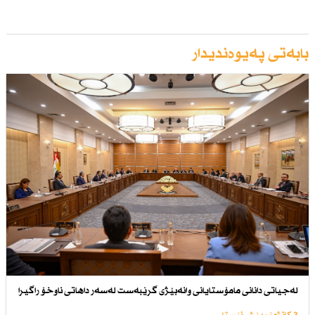
بابەتی پەیوەندیدار
لەجیاتی دانانی مامۆستایانی وانەبێژی گرێبەست لەسەر داهاتی ناوخۆ راگیرا