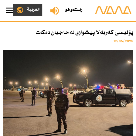
العربية
ڕاستەوخۆ
پۆلیسی كەربەلا پێشوازی لەحاجیان دەكات
12/06/2025