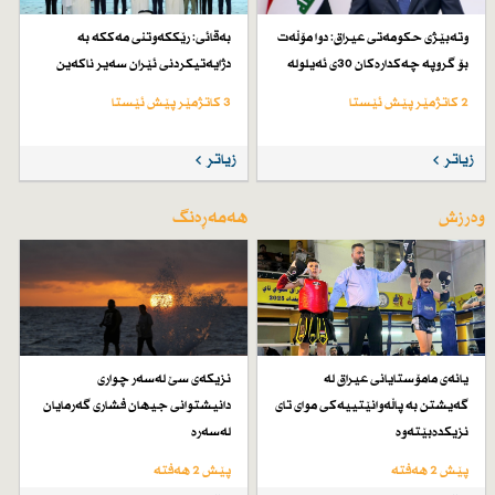
وتەبێژی حكومەتی عیراق: دوا مۆڵەت
بەقائی: رێككەوتنی مەككە بە
بۆ گروپە چەكدارەكان 30ی ئەیلولە
دژایەتیكردنی ئێران سەیر ناكەین
2 کاتژمێر پێش ئێستا
3 کاتژمێر پێش ئێستا
زیاتر
زیاتر
وەرزش
هەمەڕەنگ
یانەی مامۆستایانی عیراق لە
نزیكەی سێ لەسەر چواری
گەیشتن بە پاڵەوانێتییەكی موای تای
دانیشتوانی جیهان فشاری گەرمایان
نزیكدەبێتەوە
لەسەرە
پێش 2 هەفتە
پێش 2 هەفتە