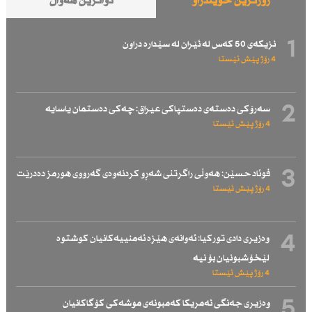
زۆرترین خوێندراو
دواترین هەواڵ
1
نزیكەی 50 كەس لە ئێران لە سێدارە دراون
4 رۆژ پێش ئێستا
2
سەرۆكی دەستەی دەستپاكی عیراق: چەكی دەستمان یاسایە
4 رۆژ پێش ئێستا
3
فوئاد حسێن: هەوڵی راگرتنی شەڕو كردنەوەی گەرووی هورمز دەدرێت
4 رۆژ پێش ئێستا
4
وەزیری دادی توركیا: ئەوانەی هێزە ئەمنییەكانیان كوشتوە
لێخۆشبونیان بۆ نیە
4 رۆژ پێش ئێستا
5
وەزیری جەنگی ئەمریكا كەمبونەی موشەكی كۆگاكانیان