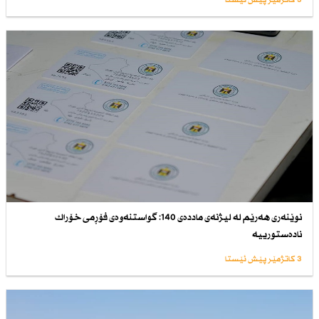
3 کاتژمێر پێش ئێستا
نوێنەری هەرێم لە لیژنەی ماددەی 140: گواستنەوەی فۆڕمی خۆراك
نادەستورییە
3 کاتژمێر پێش ئێستا