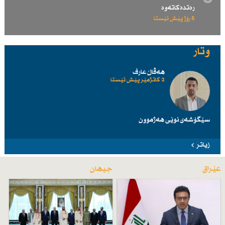
رەتدەكاتەوە
5 رۆژ پێش ئێستا
وتار
هەڤاڵ عارف
2 کاتژمێر پێش ئێستا
سێگۆشەی نوێی هەژموون
زیاتر
عێراق
جیهان