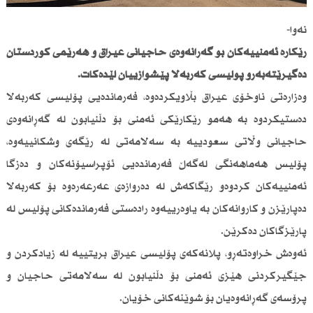
نەوا-
رێكارە ئەمنییەكان بۆ گەڕانەوەی حاجیانی عیراق و هەرێمی كوردستان
دەگیرێتەبەرو پۆلیسی كەربەلا پێشوازییان لێدەكات.
وەزارەتی ناوخۆی عیراق بڵاویكردەوە، فەرماندەیی پۆلیسی كەربەلا
دەستیكردوە بە هەمو رێكارێكی ئەمنی بۆ دڵنیابون لە گەڕانەوەی
حاجیانی وڵاتی سعودییە بە سەلامەتی لە رێگەی وشكانییەوە،
پۆلیس هەماهەنگی لەگەڵ فەرماندەیی ئۆپراسیۆنەكان و دەزگا
ئەمنییەكان كردوەو رێگاكەش لە دەروازەی عەرعەرەوە بۆ كەربەلا
دەپارێزن و كاروانەكان بە یاوەرییەوە رادەستی فەرماندەكانی پۆلیس لە
پارێزگاكان دەكرێن.
ئەوەش خراوەتەڕو، پلانەكەی پۆلیسی عیراق بریتییە لە زیادكردن و
جێگیركردنی هێزی ئەمنی بۆ دڵنیابون لە سەلامەتی حاجیان و
پرۆسەی گەڕانەوەیان بۆ شوێنەكانی خۆیان.