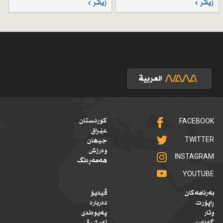
زیاتر
زیاتر
FACEBOOK
کوردستان
عێراق
TWITTER
جیهان
وەرزش
INSTAGRAM
هەمەڕەنگ
YOUTUBE
بەرنامەکان
ڤیدیۆ
ڕاپۆرت
دەربارە
وتار
پەیوەندی